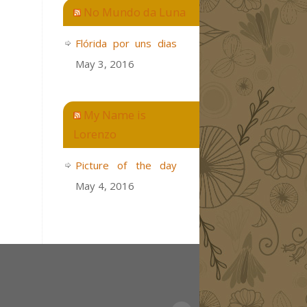
No Mundo da Luna
Flórida por uns dias
May 3, 2016
My Name is
Lorenzo
Picture of the day
May 4, 2016