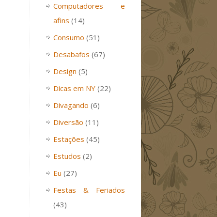
Computadores e
afins
(14)
Consumo
(51)
Desabafos
(67)
Design
(5)
Dicas em NY
(22)
Divagando
(6)
Diversão
(11)
Estações
(45)
Estudos
(2)
Eu
(27)
Festas & Feriados
(43)