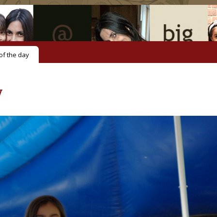
of the day
y