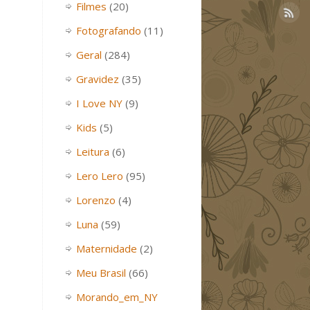
Filmes
(20)
Fotografando
(11)
Geral
(284)
Gravidez
(35)
I Love NY
(9)
Kids
(5)
Leitura
(6)
Lero Lero
(95)
Lorenzo
(4)
Luna
(59)
Maternidade
(2)
Meu Brasil
(66)
Morando_em_NY