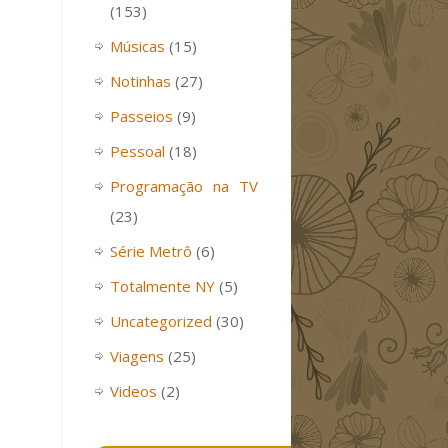
(153)
Músicas
(15)
Notinhas
(27)
Passeios
(9)
Pessoal
(18)
Programação na TV
(23)
Série Metrô
(6)
Totalmente NY
(5)
Uncategorized
(30)
Viagens
(25)
Videos
(2)