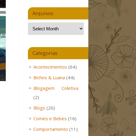
Arquivos
Categorias
Acontecimentos
(64)
Bichos & Luana
(44)
Blogagem Coletiva
(2)
Blogs
(20)
Comes e Bebes
(16)
Comportamento
(11)