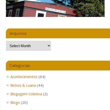
Arquivos
Categorias
Acontecimentos
(64)
Bichos & Luana
(44)
Blogagem Coletiva
(2)
Blogs
(20)