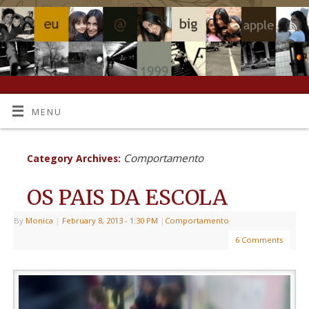
MENU
Comportamento
Category Archives:
OS PAIS DA ESCOLA
By
Monica
|
February 8, 2013
- 1:30 PM
|
Comportamento
6 Comments