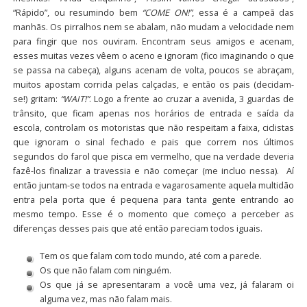
“Rápido”, ou resumindo bem
“COME ON!”
, essa é a campeã das
manhãs. Os pirralhos nem se abalam, não mudam a velocidade nem
para fingir que nos ouviram. Encontram seus amigos e acenam,
esses muitas vezes vêem o aceno e ignoram (fico imaginando o que
se passa na cabeça), alguns acenam de volta, poucos se abraçam,
muitos apostam corrida pelas calçadas, e então os pais (decidam-
se!) gritam:
“WAIT!”
. Logo a frente ao cruzar a avenida, 3 guardas de
trânsito, que ficam apenas nos horários de entrada e saída da
escola, controlam os motoristas que não respeitam a faixa, ciclistas
que ignoram o sinal fechado e pais que correm nos últimos
segundos do farol que pisca em vermelho, que na verdade deveria
fazê-los finalizar a travessia e não começar (me incluo nessa). Aí
então juntam-se todos na entrada e vagarosamente aquela multidão
entra pela porta que é pequena para tanta gente entrando ao
mesmo tempo. Esse é o momento que começo a perceber as
diferenças desses pais que até então pareciam todos iguais.
Tem os que falam com todo mundo, até com a parede.
Os que não falam com ninguém.
Os que já se apresentaram a você uma vez, já falaram oi
alguma vez, mas não falam mais.