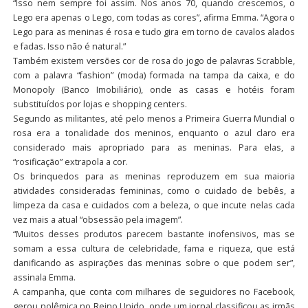
“Isso nem sempre foi assim. Nos anos 70, quando crescemos, o
Lego era apenas o Lego, com todas as cores”, afirma Emma. “Agora o
Lego para as meninas é rosa e tudo gira em torno de cavalos alados
e fadas. Isso não é natural.”
Também existem versões cor de rosa do jogo de palavras Scrabble,
com a palavra “fashion” (moda) formada na tampa da caixa, e do
Monopoly (Banco Imobiliário), onde as casas e hotéis foram
substituídos por lojas e shopping centers.
Segundo as militantes, até pelo menos a Primeira Guerra Mundial o
rosa era a tonalidade dos meninos, enquanto o azul claro era
considerado mais apropriado para as meninas. Para elas, a
“rosificação” extrapola a cor.
Os brinquedos para as meninas reproduzem em sua maioria
atividades consideradas femininas, como o cuidado de bebês, a
limpeza da casa e cuidados com a beleza, o que incute nelas cada
vez mais a atual “obsessão pela imagem”.
“Muitos desses produtos parecem bastante inofensivos, mas se
somam a essa cultura de celebridade, fama e riqueza, que está
danificando as aspirações das meninas sobre o que podem ser”,
assinala Emma.
A campanha, que conta com milhares de seguidores no Facebook,
gerou polêmica no Reino Unido, onde um jornal classificou as irmãs