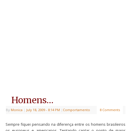
Homens…
By
Monica
|
July 18, 2009
- 8:14 PM
|
Comportamento
8 Comments
Sempre fiquei pensando na diferença entre os homens brasileiros
os europeus e americanos. Tentando captar o ponto de maior