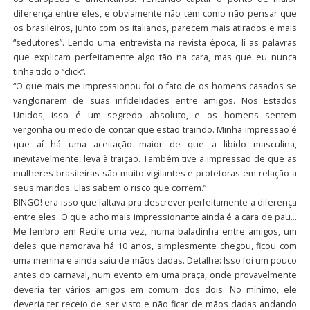
diferença entre eles, e obviamente não tem como não pensar que
os brasileiros, junto com os italianos, parecem mais atirados e mais
“sedutores”. Lendo uma entrevista na revista época, lí as palavras
que explicam perfeitamente algo tão na cara, mas que eu nunca
tinha tido o “click”.
“O que mais me impressionou foi o fato de os homens casados se
vangloriarem de suas infidelidades entre amigos. Nos Estados
Unidos, isso é um segredo absoluto, e os homens sentem
vergonha ou medo de contar que estão traindo. Minha impressão é
que aí há uma aceitação maior de que a libido masculina,
inevitavelmente, leva à traição. Também tive a impressão de que as
mulheres brasileiras são muito vigilantes e protetoras em relação a
seus maridos. Elas sabem o risco que correm.”
BINGO! era isso que faltava pra descrever perfeitamente a diferença
entre eles. O que acho mais impressionante ainda é a cara de pau…
Me lembro em Recife uma vez, numa baladinha entre amigos, um
deles que namorava há 10 anos, simplesmente chegou, ficou com
uma menina e ainda saiu de mãos dadas. Detalhe: Isso foi um pouco
antes do carnaval, num evento em uma praça, onde provavelmente
deveria ter vários amigos em comum dos dois. No mínimo, ele
deveria ter receio de ser visto e não ficar de mãos dadas andando