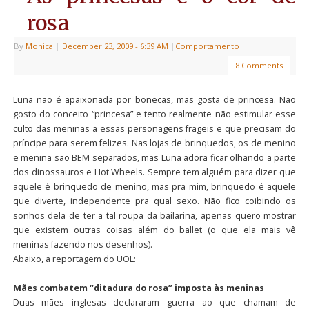
rosa
By
Monica
|
December 23, 2009
- 6:39 AM
|
Comportamento
8 Comments
Luna não é apaixonada por bonecas, mas gosta de princesa. Não
gosto do conceito “princesa” e tento realmente não estimular esse
culto das meninas a essas personagens frageis e que precisam do
príncipe para serem felizes. Nas lojas de brinquedos, os de menino
e menina são BEM separados, mas Luna adora ficar olhando a parte
dos dinossauros e Hot Wheels. Sempre tem alguém para dizer que
aquele é brinquedo de menino, mas pra mim, brinquedo é aquele
que diverte, independente pra qual sexo. Não fico coibindo os
sonhos dela de ter a tal roupa da bailarina, apenas quero mostrar
que existem outras coisas além do ballet (o que ela mais vê
meninas fazendo nos desenhos).
Abaixo, a reportagem do UOL:
Mães combatem “ditadura do rosa” imposta às meninas
Duas mães inglesas declararam guerra ao que chamam de