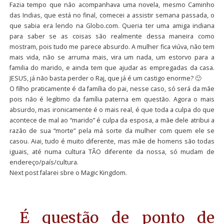
Fazia tempo que não acompanhava uma novela, mesmo Caminho
das Indias, que está no final, comecei a assistir semana passada, o
que sabia era lendo na Globo.com. Queria ter uma amiga indiana
para saber se as coisas são realmente dessa maneira como
mostram, pois tudo me parece absurdo. A mulher fica viúva, não tem
mais vida, não se arruma mais, vira um nada, um estorvo para a
familia do marido, e ainda tem que ajudar as empregadas da casa.
JESUS, já não basta perder o Raj, que já é um castigo enorme? 🙂
O filho praticamente é da família do pai, nesse caso, só será da mãe
pois não é legítimo da família paterna em questão. Agora o mais
absurdo, mas ironicamente é o mais real, é que toda a culpa do que
acontece de mal ao “marido” é culpa da esposa, a mãe dele atribui a
razão de sua “morte” pela má sorte da mulher com quem ele se
casou. Aiai, tudo é muito diferente, mas mãe de homens são todas
iguais, até numa cultura TÃO diferente da nossa, só mudam de
endereço/país/cultura.
Next post falarei sbre o Magic Kingdom.
É questão de ponto de