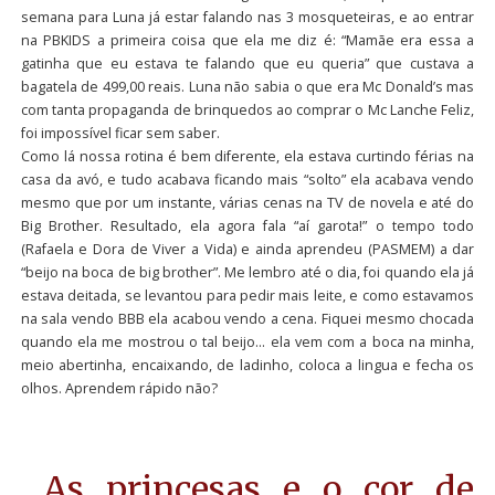
semana para Luna já estar falando nas 3 mosqueteiras, e ao entrar
na PBKIDS a primeira coisa que ela me diz é: “Mamãe era essa a
gatinha que eu estava te falando que eu queria” que custava a
bagatela de 499,00 reais. Luna não sabia o que era Mc Donald’s mas
com tanta propaganda de brinquedos ao comprar o Mc Lanche Feliz,
foi impossível ficar sem saber.
Como lá nossa rotina é bem diferente, ela estava curtindo férias na
casa da avó, e tudo acabava ficando mais “solto” ela acabava vendo
mesmo que por um instante, várias cenas na TV de novela e até do
Big Brother. Resultado, ela agora fala “aí garota!” o tempo todo
(Rafaela e Dora de Viver a Vida) e ainda aprendeu (PASMEM) a dar
“beijo na boca de big brother”. Me lembro até o dia, foi quando ela já
estava deitada, se levantou para pedir mais leite, e como estavamos
na sala vendo BBB ela acabou vendo a cena. Fiquei mesmo chocada
quando ela me mostrou o tal beijo… ela vem com a boca na minha,
meio abertinha, encaixando, de ladinho, coloca a lingua e fecha os
olhos. Aprendem rápido não?
As princesas e o cor de