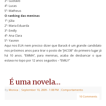
3º- Gustavo
4º- Lucas
5º- Matheus
O ranking das meninas
1º- Júlia
2º- Maria Eduarda
3º- Emilly
4º- Ana Clara
5º- Yasmin
Aqui nos EUA nem preciso dizer que Barack é um grande candidato
nos próximos anos para tirar o posto de “JACOB” do primeiro lugar já
há 10 anos. “EMMA”, para meninas, acaba de desbancar o que
estava no topo por 12 anos seguidos – “EMILY”
É uma novela…
By
Monica
|
September 10, 2009
- 1:08 PM
|
Comportamento
10 Comments