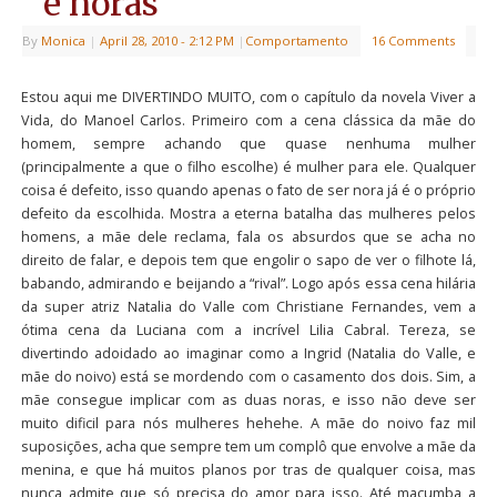
e noras
By
Monica
|
April 28, 2010
- 2:12 PM
|
Comportamento
16 Comments
Estou aqui me DIVERTINDO MUITO, com o capítulo da novela Viver a
Vida, do Manoel Carlos. Primeiro com a cena clássica da mãe do
homem, sempre achando que quase nenhuma mulher
(principalmente a que o filho escolhe) é mulher para ele. Qualquer
coisa é defeito, isso quando apenas o fato de ser nora já é o próprio
defeito da escolhida. Mostra a eterna batalha das mulheres pelos
homens, a mãe dele reclama, fala os absurdos que se acha no
direito de falar, e depois tem que engolir o sapo de ver o filhote lá,
babando, admirando e beijando a “rival”. Logo após essa cena hilária
da super atriz Natalia do Valle com Christiane Fernandes, vem a
ótima cena da Luciana com a incrível Lilia Cabral. Tereza, se
divertindo adoidado ao imaginar como a Ingrid (Natalia do Valle, e
mãe do noivo) está se mordendo com o casamento dos dois. Sim, a
mãe consegue implicar com as duas noras, e isso não deve ser
muito dificil para nós mulheres hehehe. A mãe do noivo faz mil
suposições, acha que sempre tem um complô que envolve a mãe da
menina, e que há muitos planos por tras de qualquer coisa, mas
nunca admite que só precisa do amor para isso. Até macumba a