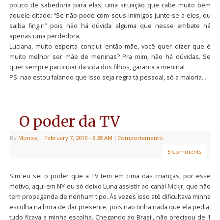
pouco de sabedoria para elas, uma situação que cabe muito bem
aquele ditado: “Se não pode com seus inimigos junte-se a eles, ou
saiba fingir!” pois não há dúvida alguma que nesse embate há
apenas uma perdedora.
Luciana, muito esperta conclui: então mãe, você quer dizer que é
muito melhor ser mãe de meninas? Pra mim, não há dúvidas. Se
quer sempre participar da vida dos filhos, garanta a menina!
PS: nao estou falando que isso seja regra tá pessoal, só a maioria…
O poder da TV
By
Monica
|
February 7, 2010
- 8:28 AM
|
Comportamento
5 Comments
Sim eu sei o poder que a TV tem em cima das crianças, por esse
motivo, aqui em NY eu só deixo Luna assistir ao canal Nickjr, que não
tem propaganda de nenhum tipo. Às vezes isso até dificultava minha
escolha na hora de dar presente, pois não tinha nada que ela pedia,
tudo ficava a minha escolha. Chegando ao Brasil, não precisou de 1