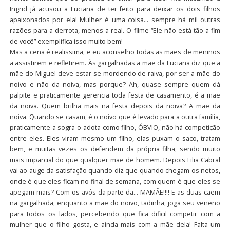
Ingrid já acusou a Luciana de ter feito para deixar os dois filhos
apaixonados por ela! Mulher é uma coisa… sempre há mil outras
razões para a derrota, menos a real. O filme “Ele não está tão a fim
de você” exemplifica isso muito bem!
Mas a cena é realissima, e eu aconselho todas as mães de meninos
a assistirem e refletirem. Às gargalhadas a mãe da Luciana diz que a
mãe do Miguel deve estar se mordendo de raiva, por ser a mãe do
noivo e não da noiva, mas porque? Ah, quase sempre quem dá
palpite e praticamente gerencia toda festa de casamento, é a mãe
da noiva. Quem brilha mais na festa depois da noiva? A mãe da
noiva. Quando se casam, é o noivo que é levado para a outra família,
praticamente a sogra o adota como filho, ÓBVIO, não há competição
entre eles. Eles viram mesmo um filho, elas puxam o saco, tratam
bem, e muitas vezes os defendem da própria filha, sendo muito
mais imparcial do que qualquer mãe de homem. Depois Lilia Cabral
vai ao auge da satisfação quando diz que quando chegam os netos,
onde é que eles ficam no final de semana, com quem é que eles se
apegam mais? Com os avós da parte da… MAMÃE!!!! E as duas caem
na gargalhada, enquanto a mae do noivo, tadinha, joga seu veneno
para todos os lados, percebendo que fica dificil competir com a
mulher que o filho gosta, e ainda mais com a mãe dela! Falta um