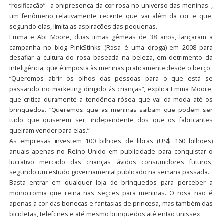
“rosificação” –a onipresença da cor rosa no universo das meninas–,
um fenômeno relativamente recente que vai além da cor e que,
segundo elas, limita as aspirações das pequenas.
Emma e Abi Moore, duas irmãs gêmeas de 38 anos, lançaram a
campanha no blog PinkStinks (Rosa é uma droga) em 2008 para
desafiar a cultura do rosa baseada na beleza, em detrimento da
inteligência, que é imposta às meninas praticamente desde o berço.
“Queremos abrir os olhos das pessoas para o que está se
passando no marketing dirigido às crianças”, explica Emma Moore,
que critica duramente a tendência rósea que vai da moda até os
brinquedos. “Queremos que as meninas saibam que podem ser
tudo que quiserem ser, independente dos que os fabricantes
queiram vender para elas.”
As empresas investem 100 bilhões de libras (US$ 160 bilhões)
anuais apenas no Reino Unido em publicidade para conquistar o
lucrativo mercado das crianças, ávidos consumidores futuros,
segundo um estudo governamental publicado na semana passada.
Basta entrar em qualquer loja de brinquedos para perceber a
monocromia que reina nas seções para meninas. O rosa não é
apenas a cor das bonecas e fantasias de princesa, mas também das
bicicletas, telefones e até mesmo brinquedos até então unissex.