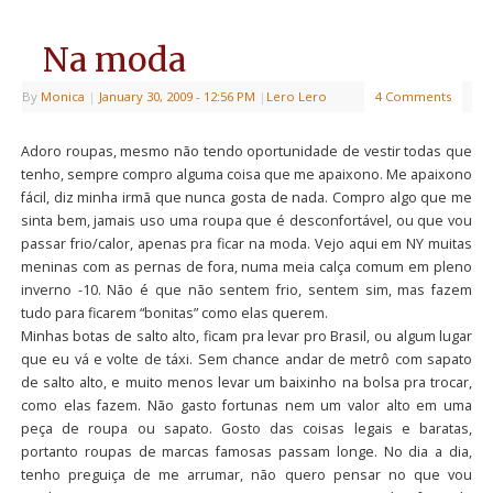
Na moda
By
Monica
|
January 30, 2009
- 12:56 PM
|
Lero Lero
4 Comments
Adoro roupas, mesmo não tendo oportunidade de vestir todas que
tenho, sempre compro alguma coisa que me apaixono. Me apaixono
fácil, diz minha irmã que nunca gosta de nada. Compro algo que me
sinta bem, jamais uso uma roupa que é desconfortável, ou que vou
passar frio/calor, apenas pra ficar na moda. Vejo aqui em NY muitas
meninas com as pernas de fora, numa meia calça comum em pleno
inverno -10. Não é que não sentem frio, sentem sim, mas fazem
tudo para ficarem “bonitas” como elas querem.
Minhas botas de salto alto, ficam pra levar pro Brasil, ou algum lugar
que eu vá e volte de táxi. Sem chance andar de metrô com sapato
de salto alto, e muito menos levar um baixinho na bolsa pra trocar,
como elas fazem. Não gasto fortunas nem um valor alto em uma
peça de roupa ou sapato. Gosto das coisas legais e baratas,
portanto roupas de marcas famosas passam longe. No dia a dia,
tenho preguiça de me arrumar, não quero pensar no que vou