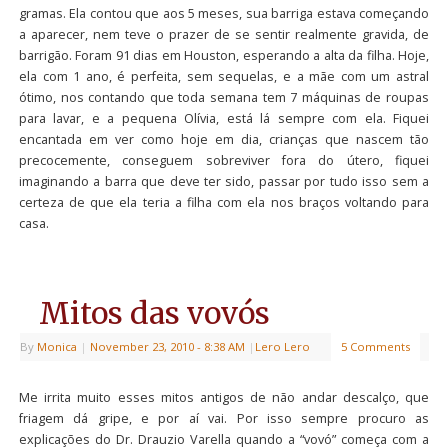
gramas. Ela contou que aos 5 meses, sua barriga estava começando
a aparecer, nem teve o prazer de se sentir realmente gravida, de
barrigão. Foram 91 dias em Houston, esperando a alta da filha. Hoje,
ela com 1 ano, é perfeita, sem sequelas, e a mãe com um astral
ótimo, nos contando que toda semana tem 7 máquinas de roupas
para lavar, e a pequena Olívia, está lá sempre com ela. Fiquei
encantada em ver como hoje em dia, crianças que nascem tão
precocemente, conseguem sobreviver fora do útero, fiquei
imaginando a barra que deve ter sido, passar por tudo isso sem a
certeza de que ela teria a filha com ela nos braços voltando para
casa.
Mitos das vovós
By
Monica
|
November 23, 2010
- 8:38 AM
|
Lero Lero
5 Comments
Me irrita muito esses mitos antigos de não andar descalço, que
friagem dá gripe, e por aí vai. Por isso sempre procuro as
explicações do Dr. Drauzio Varella quando a “vovó” começa com a