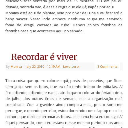
deixando ficar sentada por mais de 15 minutos. Ou em pé ou
deitada, sentada não, é essa a regra que ele (já) impôs por aqui.
Mommy está aqui de plantão, veio pro niver da Luna e vai ficar até o
baby nascer. Verão indo embora, nenhuma roupa me servindo,
fome de draga, cansada ao cubo. Depois coloco fotinhos da
festinha-caos que aconteceu aqui no sábado.
Recordar é viver
By
Monica
|
July 20, 2010
- 10:19 AM
|
Lero Lero
3 Comments
Tanta coisa que quero colocar aqui, posts de passeios, que ficam
sem graça sem as fotos, que eu não tenho tempo de edita-las. Aí
fico adiando, adiando, e nada… ainda quero colocar do feriado de 4
de julho, dos outros finais de semana, mas a organização está
complicada. Com a gravidez ainda complica mais, pois o sono me
persegue, e quando percebo, estou dormindo com o laptop no colo,
na hora que decidi ir arrumar as fotos… mas uma hora eu consigo! Aí
fiquei pensando, como eu estava nesse mesmo período nos anos