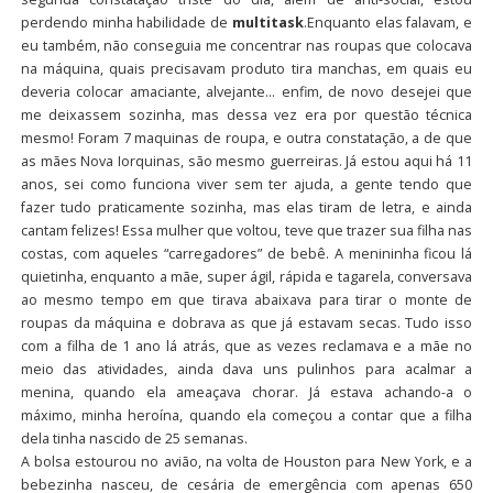
perdendo minha habilidade de
multitask
.Enquanto elas falavam, e
eu também, não conseguia me concentrar nas roupas que colocava
na máquina, quais precisavam produto tira manchas, em quais eu
deveria colocar amaciante, alvejante… enfim, de novo desejei que
me deixassem sozinha, mas dessa vez era por questão técnica
mesmo! Foram 7 maquinas de roupa, e outra constatação, a de que
as mães Nova Iorquinas, são mesmo guerreiras. Já estou aqui há 11
anos, sei como funciona viver sem ter ajuda, a gente tendo que
fazer tudo praticamente sozinha, mas elas tiram de letra, e ainda
cantam felizes! Essa mulher que voltou, teve que trazer sua filha nas
costas, com aqueles “carregadores” de bebê. A menininha ficou lá
quietinha, enquanto a mãe, super ágil, rápida e tagarela, conversava
ao mesmo tempo em que tirava abaixava para tirar o monte de
roupas da máquina e dobrava as que já estavam secas. Tudo isso
com a filha de 1 ano lá atrás, que as vezes reclamava e a mãe no
meio das atividades, ainda dava uns pulinhos para acalmar a
menina, quando ela ameaçava chorar. Já estava achando-a o
máximo, minha heroína, quando ela começou a contar que a filha
dela tinha nascido de 25 semanas.
A bolsa estourou no avião, na volta de Houston para New York, e a
bebezinha nasceu, de cesária de emergência com apenas 650