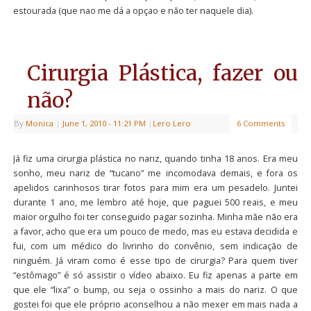
estourada (que nao me dá a opçao e não ter naquele dia).
Cirurgia Plástica, fazer ou
não?
By
Monica
|
June 1, 2010
- 11:21 PM
|
Lero Lero
6 Comments
Já fiz uma cirurgia plástica no nariz, quando tinha 18 anos. Era meu
sonho, meu nariz de “tucano” me incomodava demais, e fora os
apelidos carinhosos tirar fotos para mim era um pesadelo. Juntei
durante 1 ano, me lembro até hoje, que paguei 500 reais, e meu
maior orgulho foi ter conseguido pagar sozinha. Minha mãe não era
a favor, acho que era um pouco de medo, mas eu estava decidida e
fui, com um médico do livrinho do convênio, sem indicação de
ninguém. Já viram como é esse tipo de cirurgia? Para quem tiver
“estômago” é só assistir o vídeo abaixo. Eu fiz apenas a parte em
que ele “lixa” o bump, ou seja o ossinho a mais do nariz. O que
gostei foi que ele próprio aconselhou a não mexer em mais nada a