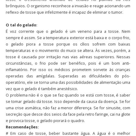
brônquios. O organismo reconhece a invasão e reage acionando um
reflexo de tosse que infelizmente é incapaz de eliminar o tumor.
O tal do gelado:
É voz corrente que o gelado é um veneno para a tosse. Nem
sempre é assim. Se a temperatura exterior está baixa e o corpo frio,
o gelado piora a tosse porque os cílios sofrem com baixas
temperaturas e o movimento do muco se altera. Às vezes, porém, a
tosse é causada por irritação nas vias aéreas superiores. Nessas
circunstâncias, o frio pode ser benéfico, pois é um bom anti-
inflamatório. Por isso os médicos prometem sorvete às crianças
operadas das amígdalas. Superadas as dificuldades do pós-
operatório, ele se torna uma das possibilidades de alimentação uma
vez que o gelado é também anestésico.
O problema não é o que se faz quando se está com tosse, é saber
se tomar gelado dá tosse. Isso depende da causa da doença. Se for
uma crise asmática, não faz a menor diferença. Se for sinusite, com
secreção que desce dos seios da face pela retro faringe, cai na glote
e provoca tosse, o gelado piorará o quadro.
Recomendações:
# Em caso de tosse, beber bastante água. A água é o melhor