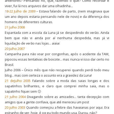
anteriores? Pensando no, que, fazendo o que? Como recordar é
viver, fui lá nos arquivos dar uma olhadinha…
18-22 Julho de 2009
– Estava falando de parto, (nem imaginava que
um ano depois estaria pensando nele de novo) e da diferença dos
homens de diferentes culturas.
21 Julho 2008
Espantada com a escola da Luna já se despedindo do verão. Ainda
bem que não vi ainda por aí nenhuma despedida, mas já vi
liquidação de verão nas lojas… aiaiai
20 Julho 2007
Campanha para não voar por congonhas, após o acidente da TAM,
pipocou essas tentativas de boicote… mas nunca vi isso dar certo no
Brasil.
Julho 2006 – Único mês que não recuperei quando perdi todo meu
blog… mas com certeza o assunto era a gravidez da Luna!
21 deJulho 2005
Falando sobre a moda das saias longas e dos
sapatinhos brilhantes, e claro que comprei minha saia, mas o
sapatinho fiquei sem 🙁
21 julho 2004
Divagando sobre as amizades… tanta decepção com
amigos que a gente confiava, que até mereceu um post
20 julho 2003
Quando começou a febre das havaianas por aqui. Era
estranho de ver, hoje, é oq eu todo mundo usa. Durou, não?