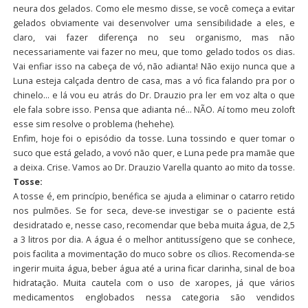
neura dos gelados. Como ele mesmo disse, se você começa a evitar
gelados obviamente vai desenvolver uma sensibilidade a eles, e
claro, vai fazer diferença no seu organismo, mas não
necessariamente vai fazer no meu, que tomo gelado todos os dias.
Vai enfiar isso na cabeça de vó, não adianta! Não exijo nunca que a
Luna esteja calçada dentro de casa, mas a vó fica falando pra por o
chinelo… e lá vou eu atrás do Dr. Drauzio pra ler em voz alta o que
ele fala sobre isso. Pensa que adianta né… NÃO. Aí tomo meu zoloft
esse sim resolve o problema (hehehe).
Enfim, hoje foi o episódio da tosse. Luna tossindo e quer tomar o
suco que está gelado, a vovó não quer, e Luna pede pra mamãe que
a deixa. Crise. Vamos ao Dr. Drauzio Varella quanto ao mito da tosse.
Tosse:
A tosse é, em princípio, benéfica se ajuda a eliminar o catarro retido
nos pulmões. Se for seca, deve-se investigar se o paciente está
desidratado e, nesse caso, recomendar que beba muita água, de 2,5
a 3 litros por dia. A água é o melhor antitussígeno que se conhece,
pois facilita a movimentação do muco sobre os cílios. Recomenda-se
ingerir muita água, beber água até a urina ficar clarinha, sinal de boa
hidratação. Muita cautela com o uso de xaropes, já que vários
medicamentos englobados nessa categoria são vendidos