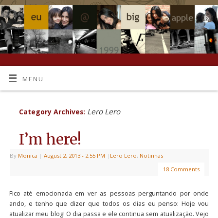
MENU
Lero Lero
Category Archives:
I’m here!
By
Monica
|
August 2, 2013
- 2:55 PM
|
Lero Lero
,
Notinhas
18 Comments
Fico até emocionada em ver as pessoas perguntando por onde
ando, e tenho que dizer que todos os dias eu penso: Hoje vou
atualizar meu blog! O dia passa e ele continua sem atualização. Vejo