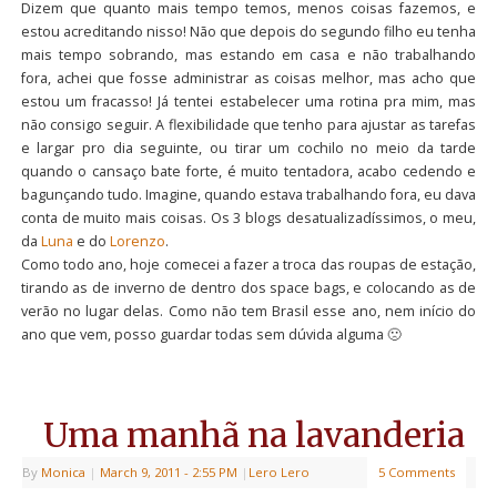
Dizem que quanto mais tempo temos, menos coisas fazemos, e
estou acreditando nisso! Não que depois do segundo filho eu tenha
mais tempo sobrando, mas estando em casa e não trabalhando
fora, achei que fosse administrar as coisas melhor, mas acho que
estou um fracasso! Já tentei estabelecer uma rotina pra mim, mas
não consigo seguir. A flexibilidade que tenho para ajustar as tarefas
e largar pro dia seguinte, ou tirar um cochilo no meio da tarde
quando o cansaço bate forte, é muito tentadora, acabo cedendo e
bagunçando tudo. Imagine, quando estava trabalhando fora, eu dava
conta de muito mais coisas. Os 3 blogs desatualizadíssimos, o meu,
da
Luna
e do
Lorenzo
.
Como todo ano, hoje comecei a fazer a troca das roupas de estação,
tirando as de inverno de dentro dos space bags, e colocando as de
verão no lugar delas. Como não tem Brasil esse ano, nem início do
ano que vem, posso guardar todas sem dúvida alguma 🙁
Uma manhã na lavanderia
By
Monica
|
March 9, 2011
- 2:55 PM
|
Lero Lero
5 Comments