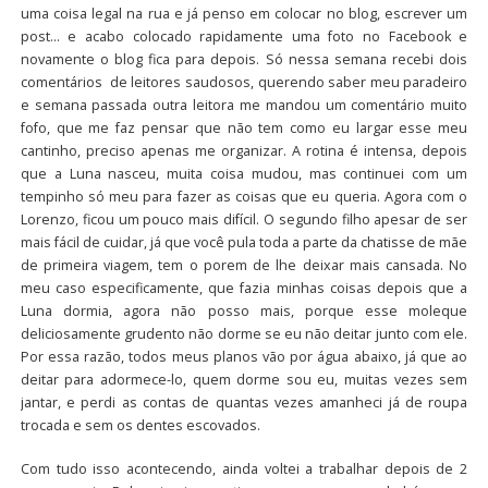
uma coisa legal na rua e já penso em colocar no blog, escrever um
post… e acabo colocado rapidamente uma foto no Facebook e
novamente o blog fica para depois. Só nessa semana recebi dois
comentários de leitores saudosos, querendo saber meu paradeiro
e semana passada outra leitora me mandou um comentário muito
fofo, que me faz pensar que não tem como eu largar esse meu
cantinho, preciso apenas me organizar. A rotina é intensa, depois
que a Luna nasceu, muita coisa mudou, mas continuei com um
tempinho só meu para fazer as coisas que eu queria. Agora com o
Lorenzo, ficou um pouco mais difícil. O segundo filho apesar de ser
mais fácil de cuidar, já que você pula toda a parte da chatisse de mãe
de primeira viagem, tem o porem de lhe deixar mais cansada. No
meu caso especificamente, que fazia minhas coisas depois que a
Luna dormia, agora não posso mais, porque esse moleque
deliciosamente grudento não dorme se eu não deitar junto com ele.
Por essa razão, todos meus planos vão por água abaixo, já que ao
deitar para adormece-lo, quem dorme sou eu, muitas vezes sem
jantar, e perdi as contas de quantas vezes amanheci já de roupa
trocada e sem os dentes escovados.
Com tudo isso acontecendo, ainda voltei a trabalhar depois de 2