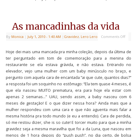
As mancadinhas da vida
By
Monica
|
July 1, 2010
- 1:40 AM
|
Gravidez
,
Lero Lero
Comments Off
Hoje dei mais uma mancada pra minha coleção, depois da última de
ter perguntado em tom de comemoração para a menina do
restaurante se ela estava grávida, e não estava. Entrando no
elevador, vejo uma mulher com um baby minúsculo no braço, e
pergunto com aquela cara de encantada “ai que cute, quantos dias?”
a resposta foi um soquinho no estômago: “Ela tem quase 4 meses, é
que ela nasceu MUITO prematura, era para hoje ela estar com
apenas 2 semanas…” UAU, sendo assim, a baby nasceu com 6
meses de gestação! E o que dizer nessa hora? Ainda mais que a
mulher respondeu com uma cara e que não aguenta mais falar a
mesma história pra todo mundo (e eu a entendo). Cara de perdida,
só me restou dizer, she is so cute! E torcer muito para que a minha
gravidez seja a mesma maravilha que foi a da Luna, que nasceu em
menos de 1 hora depois do “push push”, no dia certo, de bolsa