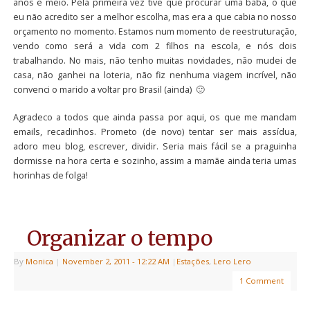
anos e meio. Pela primeira vez tive que procurar uma babá, o que
eu não acredito ser a melhor escolha, mas era a que cabia no nosso
orçamento no momento. Estamos num momento de reestruturação,
vendo como será a vida com 2 filhos na escola, e nós dois
trabalhando. No mais, não tenho muitas novidades, não mudei de
casa, não ganhei na loteria, não fiz nenhuma viagem incrível, não
convenci o marido a voltar pro Brasil (ainda) 🙂
Agradeco a todos que ainda passa por aqui, os que me mandam
emails, recadinhos. Prometo (de novo) tentar ser mais assídua,
adoro meu blog, escrever, dividir. Seria mais fácil se a praguinha
dormisse na hora certa e sozinho, assim a mamãe ainda teria umas
horinhas de folga!
Organizar o tempo
By
Monica
|
November 2, 2011
- 12:22 AM
|
Estações
,
Lero Lero
1 Comment