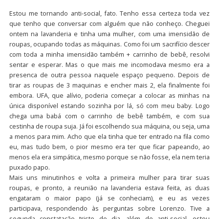
Estou me tornando anti-social, fato. Tenho essa certeza toda vez
que tenho que conversar com alguém que não conheço. Cheguei
ontem na lavanderia e tinha uma mulher, com uma imensidão de
roupas, ocupando todas as máquinas. Como foi um sacrifício descer
com toda a minha imensidão também + carrinho de bebê, resolvi
sentar e esperar. Mas o que mais me incomodava mesmo era a
presenca de outra pessoa naquele espaço pequeno. Depois de
tirar as roupas de 3 maquinas e encher mais 2, ela finalmente foi
embora. UFA, que alívio, poderia começar a colocar as minhas na
única disponível estando sozinha por lá, só com meu baby. Logo
chega uma babá com o carrinho de bebê também, e com sua
cestinha de roupa suja. Já foi escolhendo sua máquina, ou seja, uma
a menos para mim. Acho que ela tinha que ter entrado na fila como
eu, mas tudo bem, o pior mesmo era ter que ficar papeando, ao
menos ela era simpática, mesmo porque se não fosse, ela nem teria
puxado papo.
Mais uns minutinhos e volta a primeira mulher para tirar suas
roupas, e pronto, a reunião na lavanderia estava feita, as duas
engataram o maior papo (já se conheciam), e eu as vezes
participava, respondendo às perguntas sobre Lorenzo. Tive a
segunda constatação triste do dia, além de anti-social, estou