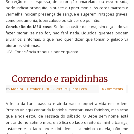
Secreção mais espessa, de coloração amarelada ou esverdeada,
pode indicar bronquite, sinusite ou pneumonia. As cores marrom e
vermelha indicam presença de sangue e sugerem irritações graves,
como pneumonia, tuberculose ou câncer de pulmão.
Conclusão do MEU caso
: Se for sinusite da Luna, sim o gelado vai
fazer piorar, se não for, não fará nada. Líquidos quentes podem
aliviar os sintomas, o que não quer dizer que tomar o gelado vá
piorar os sintomas.
UFA! Consciência tranquila por enquanto.
Correndo e rapidinhas
By
Monica
|
October 1, 2010
- 2:49 PM
|
Lero Lero
6 Comments
A festa da Luna passou e ainda nao coloquei a vida em ordem.
Preciso vir aqui contar da festinha, mostrar umas fotinhos, mas acho
que ainda estou de ressaca do sábado. O Bebê sem nome está
entrando no sétimo mês, e só fica do lado direito da minha barriga,
justamente o lado onde dói demais a minha costela, não me