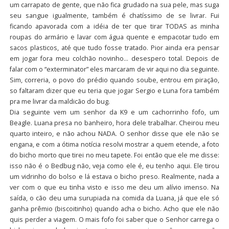
um carrapato de gente, que não fica grudado na sua pele, mas suga
seu sangue igualmente, também é chatíssimo de se livrar. Fui
ficando apavorada com a idéia de ter que tirar TODAS as minha
roupas do armário e lavar com água quente e empacotar tudo em
sacos plasticos, até que tudo fosse tratado. Pior ainda era pensar
em jogar fora meu colchão novinho… desespero total. Depois de
falar com o “exterminator” eles marcaram de vir aqui no dia seguinte.
Sim, correria, o povo do prédio quando soube, entrou em piração,
so faltaram dizer que eu teria que jogar Sergio e Luna fora também
pra me livrar da maldicão do bug.
Dia seguinte vem um senhor da K9 e um cachorrinho fofo, um
Beagle. Luana presa no banheiro, hora dele trabalhar. Cheirou meu
quarto inteiro, e não achou NADA. O senhor disse que ele não se
engana, e com a ótima notícia resolvi mostrar a quem etende, a foto
do bicho morto que tirei no meu tapete. Foi então que ele me disse:
isso não é o Bedbug não, veja como ele é, eu tenho aqui. Ele tirou
um vidrinho do bolso e lá estava o bicho preso. Realmente, nada a
ver com o que eu tinha visto e isso me deu um alívio imenso. Na
saída, o cão deu uma surupiada na comida da Luana, já que ele só
ganha prêmio (biscoitinho) quando acha o bicho. Acho que ele não
quis perder a viagem. O mais fofo foi saber que o Senhor carrega o