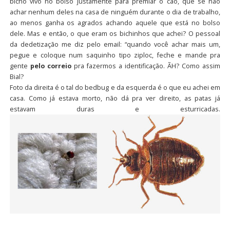
bicho vivo no bolso justamente para premiar o cão, que se não
achar nenhum deles na casa de ninguém durante o dia de trabalho,
ao menos ganha os agrados achando aquele que está no bolso
dele. Mas e então, o que eram os bichinhos que achei? O pessoal
da dedetização me diz pelo email: “quando você achar mais um,
pegue e coloque num saquinho tipo ziploc, feche e mande pra
gente
pelo correio
pra fazermos a identificação. ÃH? Como assim
Bial?
Foto da direita é o tal do bedbug e da esquerda é o que eu achei em
casa. Como já estava morto, não dá pra ver direito, as patas já
estavam duras e esturricadas.