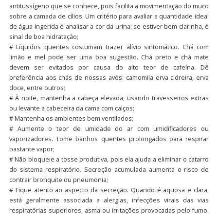
antitussígeno que se conhece, pois facilita a movimentação do muco
sobre a camada de cílios. Um critério para avaliar a quantidade ideal
de água ingerida é analisar a cor da urina: se estiver bem clarinha, é
sinal de boa hidratação;
# Líquidos quentes costumam trazer alívio sintomático. Chá com
limão e mel pode ser uma boa sugestão. Chá preto e chá mate
devem ser evitados por causa do alto teor de cafeína. Dê
preferência aos chás de nossas avós: camomila erva cidreira, erva
doce, entre outros;
# À noite, mantenha a cabeça elevada, usando travesseiros extras
ou levante a cabeceira da cama com calços;
# Mantenha os ambientes bem ventilados;
# Aumente o teor de umidade do ar com umidificadores ou
vaporizadores. Tome banhos quentes prolongados para respirar
bastante vapor;
# Não bloqueie a tosse produtiva, pois ela ajuda a eliminar o catarro
do sistema respiratório. Secreção acumulada aumenta o risco de
contrair bronquite ou pneumonia;
# Fique atento ao aspecto da secreção. Quando é aquosa e clara,
está geralmente associada a alergias, infecções virais das vias
respiratórias superiores, asma ou irritações provocadas pelo fumo.