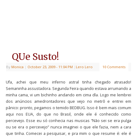
QUe Susto!
By
Monica
|
October 23, 2009
- 11:04 PM
|
Lero Lero
10 Comments
Ufa, achei que meu inferno astral tinha chegado atrasado!
Semaninha assustadora. Segunda Feira quando estava arrumando a
minha cama, vi um bichinho andando em cima dla. Logo me lembrei
dos anúncios amedrontadores que vejo no metrô e entrei em
pânico: pronto, pegamos o temido BEDBUG. Isso é bem mais comum
aqui nos EUA, do que no Brasil, onde ele é conhecido como
percevejo. Esse eu só conhecia nas musicas “Não sei se era pulga
ou se era o percevejo” nunca imaginei o que ele fazia, nem a cara
que tinha. Comecei a pesquisar, e pra mim o que resume é: ele é