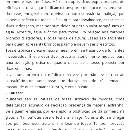
livremente nas farmácias. Há os xaropes ditos expectorantes, de
eficácia discutível, que facilitam o transporte do muco e os sedativos
da tosse, em geral com codeína ou outra substância análoga, que
inibem o reflexo de tosse. Há os que, paradoxalmente, associam as
duas indicações, mas nenhum deles supera o valor terapêutico da
água. Acredite, água é ótimo para tosse. Em relação aos xaropes
broncos dilatadores, a coisa muda de figura. Esses são eficientes
para quem apresenta broncoespasmo e devem ser prescritos.
Tosse crônica nunca é natural mesmo em se tratando de fumantes
inveterados. É imprescindível procurar atendimento médico para
uma avaliação precisa do quadro clínico se a tosse persistir por
duas semanas.
Levei uma bronca do médico uma vez por não levar Luna ao
consultório com uma tosse que durava mais de três semanas.
Passou de duas semanas TRAGA, e era sinusite.
– Causas:
Inúmeras são as causas da tosse: irritação da mucosa, cílios
defeituosos, acúmulo de secreção, presença de material estranho.
Se alguém engasga, por exemplo, a obstrução se dá primeiro na
glote, a “tampa” que abre e fecha a laringe. No entanto, se chegar
aos pulmões, estimulará um reflexo de tosse. Também provoca
tosse o crescimento anômalo de células no pulmão ou nos