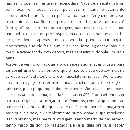
não ser o que realmente me incomodava. Nada de arrebitar, afinar,
ou mexer em outra coisa, pois assim, ficaria praticamente
imperceptível que fiz uma plástica no nariz. Ninguem percebe
realmente, e ainda ficam surpresos quando falo que meu nariz é
“corrigido”. Nem precisei de coragem, para mim estava realizando
um sonho, e lá fui eu pro hospital, mas como minha anestesia foi
local, e fiquei apenas “meio” sedada, pude sentir alguns
movimentos que ele fazia. Sim, é brusco, forte, agressivo, não é a
toa que ficamos toda roxa depois, mas para mim, tudo valeu muito a
pena.
Acabei de ver no jornal, que a onda agora aqui é fazer cirurgia para
ter
covinhas
e o mais irônico é que o médico disse que covinhas na
verdade são “defeitos”, falta de musculatura no local. Well… quem
sou eu para julgar ou recriminar, mas achei um pouco de exagero.
Um nariz, peito pequeno, abdomen grande, são coisas que mexem
com nossa auto-estima, mas fazer covinhas??? Já pensei em fazer
outras cirurgias para corrigir uns defeitinhos, como a lipoaspiração
para tirar um pneuzinho que insiste em ficar por aqui. Se emagrecer
para que ele saia, eu simplesmente sumo, então a lipo resolveria
isso rapidinho, mas me falta coragem. Tenho medo de dar errado,
tenho medo da dor, do resultado. Deixe a idéia pra lá, e resolvi