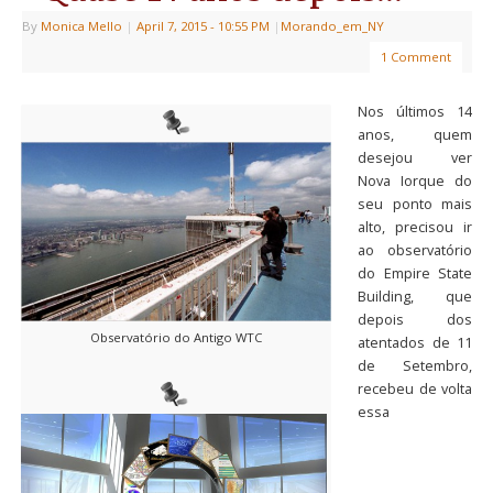
By
Monica Mello
|
April 7, 2015
- 10:55 PM
|
Morando_em_NY
1 Comment
Nos últimos 14
anos, quem
desejou ver
Nova Iorque do
seu ponto mais
alto, precisou ir
ao observatório
do Empire State
Building, que
depois dos
Observatório do Antigo WTC
atentados de 11
de Setembro,
recebeu de volta
essa