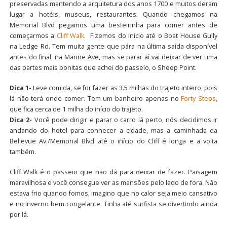
preservadas mantendo a arquitetura dos anos 1700 e muitos deram
lugar a hotéis, museus, restaurantes. Quando chegamos na
Memorial Blvd pegamos uma besteirinha para comer antes de
começarmos a
Cliff Walk
. Fizemos do início até o Boat House Gully
na Ledge Rd. Tem muita gente que pára na última saída disponível
antes do final, na Marine Ave, mas se parar aí vai deixar de ver uma
das partes mais bonitas que achei do passeio, o Sheep Point.
Dica 1-
Leve comida, se for fazer as 3.5 milhas do trajeto inteiro, pois
lá não terá onde comer. Tem um banheiro apenas no
Forty Steps
,
que fica cerca de 1 milha do início do trajeto.
Dica 2-
Você pode dirigir e parar o carro lá perto, nós decidimos ir
andando do hotel para conhecer a cidade, mas a caminhada da
Bellevue Av./Memorial Blvd até o início do Cliff é longa e a volta
também.
Cliff Walk é o passeio que não dá para deixar de fazer. Paisagem
maravilhosa e você consegue ver as mansões pelo lado de fora. Não
estava frio quando fomos, imagino que no calor seja meio cansativo
e no inverno bem congelante. Tinha até surfista se divertindo ainda
por lá.