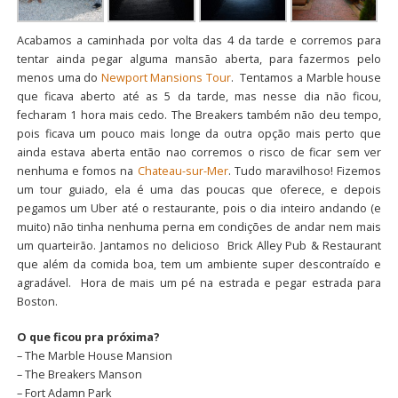
Acabamos a caminhada por volta das 4 da tarde e corremos para
tentar ainda pegar alguma mansão aberta, para fazermos pelo
menos uma do
Newport Mansions Tour
. Tentamos a Marble house
que ficava aberto até as 5 da tarde, mas nesse dia não ficou,
fecharam 1 hora mais cedo. The Breakers também não deu tempo,
pois ficava um pouco mais longe da outra opção mais perto que
ainda estava aberta então nao corremos o risco de ficar sem ver
nenhuma e fomos na
Chateau-sur-Mer
. Tudo maravilhoso! Fizemos
um tour guiado, ela é uma das poucas que oferece, e depois
pegamos um Uber até o restaurante, pois o dia inteiro andando (e
muito) não tinha nenhuma perna em condições de andar nem mais
um quarteirão. Jantamos no delicioso Brick Alley Pub & Restaurant
que além da comida boa, tem um ambiente super descontraído e
agradável. Hora de mais um pé na estrada e pegar estrada para
Boston.
O que ficou pra próxima?
– The Marble House Mansion
– The Breakers Manson
– Fort Adamn Park