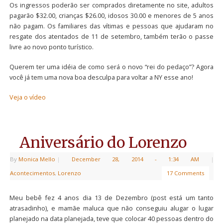
Os ingressos poderão ser comprados diretamente no site, adultos
pagarão $32.00, crianças $26.00, idosos 30.00 e menores de 5 anos
não pagam. Os familiares das vítimas e pessoas que ajudaram no
resgate dos atentados de 11 de setembro, também terão o passe
livre ao novo ponto turístico.
Querem ter uma idéia de como será o novo “rei do pedaço”? Agora
você já tem uma nova boa desculpa para voltar a NY esse ano!
Veja o vídeo
Aniversário do Lorenzo
By
Monica Mello
|
December 28, 2014
- 1:34 AM
|
Acontecimentos
,
Lorenzo
17 Comments
Meu bebê fez 4 anos dia 13 de Dezembro (post está um tanto
atrasadinho), e mamãe maluca que não conseguiu alugar o lugar
planejado na data planejada, teve que colocar 40 pessoas dentro do