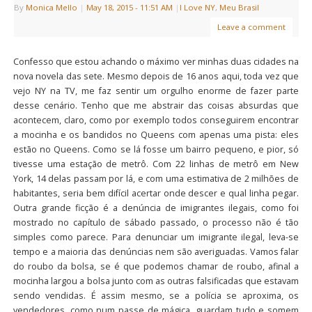
By
Monica Mello
|
May 18, 2015
- 11:51 AM
|
I Love NY
,
Meu Brasil
Leave a comment
Confesso que estou achando o máximo ver minhas duas cidades na
nova novela das sete. Mesmo depois de 16 anos aqui, toda vez que
vejo NY na TV, me faz sentir um orgulho enorme de fazer parte
desse cenário. Tenho que me abstrair das coisas absurdas que
acontecem, claro, como por exemplo todos conseguirem encontrar
a mocinha e os bandidos no Queens com apenas uma pista: eles
estão no Queens. Como se lá fosse um bairro pequeno, e pior, só
tivesse uma estação de metrô. Com 22 linhas de metrô em New
York, 14 delas passam por lá, e com uma estimativa de 2 milhões de
habitantes, seria bem difícil acertar onde descer e qual linha pegar.
Outra grande ficção é a denúncia de imigrantes ilegais, como foi
mostrado no capítulo de sábado passado, o processo não é tão
simples como parece. Para denunciar um imigrante ilegal, leva-se
tempo e a maioria das denúncias nem são averiguadas. Vamos falar
do roubo da bolsa, se é que podemos chamar de roubo, afinal a
mocinha largou a bolsa junto com as outras falsificadas que estavam
sendo vendidas. É assim mesmo, se a polícia se aproxima, os
vendedores, como num passe de mágica, guardam tudo e somem