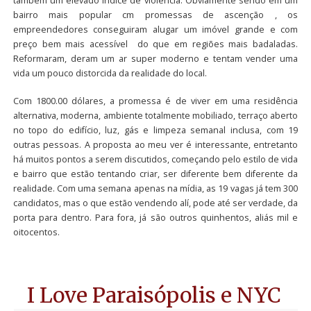
também um elevado índice de violência. Obviamente sendo em um
bairro mais popular cm promessas de ascenção , os
empreendedores conseguiram alugar um imóvel grande e com
preço bem mais acessível do que em regiões mais badaladas.
Reformaram, deram um ar super moderno e tentam vender uma
vida um pouco distorcida da realidade do local.
Com 1800.00 dólares, a promessa é de viver em uma residência
alternativa, moderna, ambiente totalmente mobiliado, terraço aberto
no topo do edifício, luz, gás e limpeza semanal inclusa, com 19
outras pessoas. A proposta ao meu ver é interessante, entretanto
há muitos pontos a serem discutidos, começando pelo estilo de vida
e bairro que estão tentando criar, ser diferente bem diferente da
realidade. Com uma semana apenas na mídia, as 19 vagas já tem 300
candidatos, mas o que estão vendendo alí, pode até ser verdade, da
porta para dentro. Para fora, já são outros quinhentos, aliás mil e
oitocentos.
I Love Paraisópolis e NYC