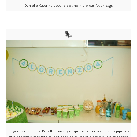
Daniel e Katerina escondidos no meio das favor bags
Salgados e bebidas. Polvilho Bakery despertou a curiosidade, as pipocas
que sujaram a casa inteira, potinhos de frutas que era o que a criançada