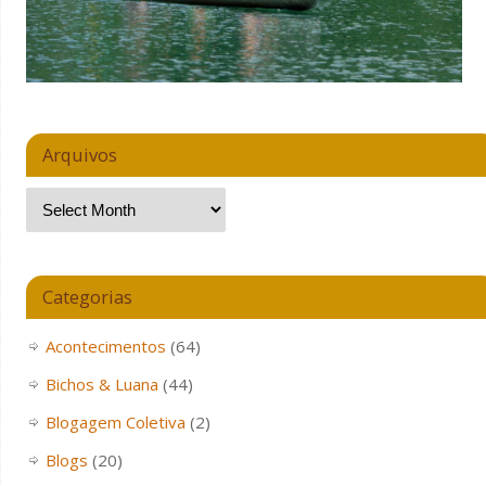
Arquivos
Categorias
Acontecimentos
(64)
Bichos & Luana
(44)
Blogagem Coletiva
(2)
Blogs
(20)