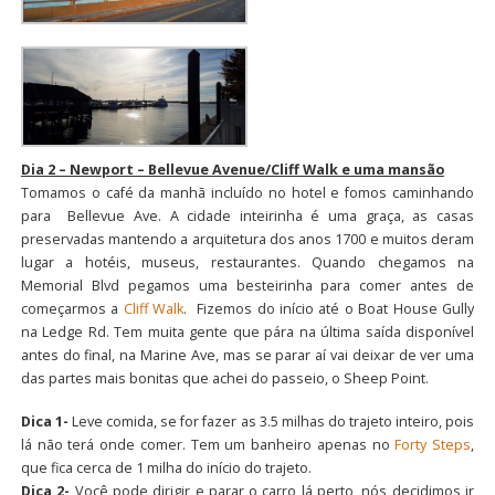
Dia 2 – Newport – Bellevue Avenue/Cliff Walk e uma mansão
Tomamos o café da manhã incluído no hotel e fomos caminhando
para Bellevue Ave. A cidade inteirinha é uma graça, as casas
preservadas mantendo a arquitetura dos anos 1700 e muitos deram
lugar a hotéis, museus, restaurantes. Quando chegamos na
Memorial Blvd pegamos uma besteirinha para comer antes de
começarmos a
Cliff Walk
. Fizemos do início até o Boat House Gully
na Ledge Rd. Tem muita gente que pára na última saída disponível
antes do final, na Marine Ave, mas se parar aí vai deixar de ver uma
das partes mais bonitas que achei do passeio, o Sheep Point.
Dica 1-
Leve comida, se for fazer as 3.5 milhas do trajeto inteiro, pois
lá não terá onde comer. Tem um banheiro apenas no
Forty Steps
,
que fica cerca de 1 milha do início do trajeto.
Dica 2-
Você pode dirigir e parar o carro lá perto, nós decidimos ir