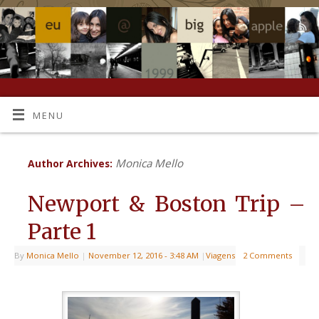
MENU
Monica Mello
Author Archives:
Newport & Boston Trip –
Parte 1
By
Monica Mello
|
November 12, 2016
- 3:48 AM
|
Viagens
2 Comments