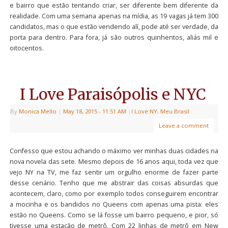
e bairro que estão tentando criar, ser diferente bem diferente da
realidade. Com uma semana apenas na mídia, as 19 vagas já tem 300
candidatos, mas o que estão vendendo alí, pode até ser verdade, da
porta para dentro. Para fora, já são outros quinhentos, aliás mil e
oitocentos.
I Love Paraisópolis e NYC
By
Monica Mello
|
May 18, 2015
- 11:51 AM
|
I Love NY
,
Meu Brasil
Leave a comment
Confesso que estou achando o máximo ver minhas duas cidades na
nova novela das sete. Mesmo depois de 16 anos aqui, toda vez que
vejo NY na TV, me faz sentir um orgulho enorme de fazer parte
desse cenário. Tenho que me abstrair das coisas absurdas que
acontecem, claro, como por exemplo todos conseguirem encontrar
a mocinha e os bandidos no Queens com apenas uma pista: eles
estão no Queens. Como se lá fosse um bairro pequeno, e pior, só
tivesse uma estação de metrô. Com 22 linhas de metrô em New