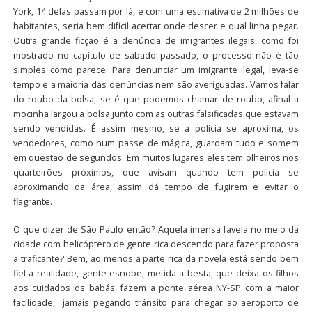
York, 14 delas passam por lá, e com uma estimativa de 2 milhões de
habitantes, seria bem difícil acertar onde descer e qual linha pegar.
Outra grande ficção é a denúncia de imigrantes ilegais, como foi
mostrado no capítulo de sábado passado, o processo não é tão
simples como parece. Para denunciar um imigrante ilegal, leva-se
tempo e a maioria das denúncias nem são averiguadas. Vamos falar
do roubo da bolsa, se é que podemos chamar de roubo, afinal a
mocinha largou a bolsa junto com as outras falsificadas que estavam
sendo vendidas. É assim mesmo, se a polícia se aproxima, os
vendedores, como num passe de mágica, guardam tudo e somem
em questão de segundos. Em muitos lugares eles tem olheiros nos
quarteirões próximos, que avisam quando tem polícia se
aproximando da área, assim dá tempo de fugirem e evitar o
flagrante.
O que dizer de São Paulo então? Aquela imensa favela no meio da
cidade com helicóptero de gente rica descendo para fazer proposta
a traficante? Bem, ao menos a parte rica da novela está sendo bem
fiel a realidade, gente esnobe, metida a besta, que deixa os filhos
aos cuidados ds babás, fazem a ponte aérea NY-SP com a maior
facilidade, jamais pegando trânsito para chegar ao aeroporto de