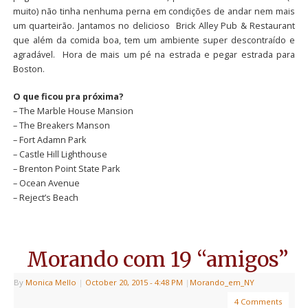
muito) não tinha nenhuma perna em condições de andar nem mais
um quarteirão. Jantamos no delicioso Brick Alley Pub & Restaurant
que além da comida boa, tem um ambiente super descontraído e
agradável. Hora de mais um pé na estrada e pegar estrada para
Boston.
O que ficou pra próxima?
– The Marble House Mansion
– The Breakers Manson
– Fort Adamn Park
– Castle Hill Lighthouse
– Brenton Point State Park
– Ocean Avenue
– Reject’s Beach
Morando com 19 “amigos”
By
Monica Mello
|
October 20, 2015
- 4:48 PM
|
Morando_em_NY
4 Comments