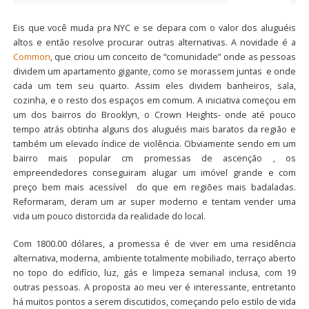
Eis que você muda pra NYC e se depara com o valor dos aluguéis
altos e então resolve procurar outras alternativas. A novidade é a
Common
, que criou um conceito de “comunidade” onde as pessoas
dividem um apartamento gigante, como se morassem juntas e onde
cada um tem seu quarto. Assim eles dividem banheiros, sala,
cozinha, e o resto dos espaços em comum. A iniciativa começou em
um dos bairros do Brooklyn, o Crown Heights- onde até pouco
tempo atrás obtinha alguns dos aluguéis mais baratos da região e
também um elevado índice de violência. Obviamente sendo em um
bairro mais popular cm promessas de ascenção , os
empreendedores conseguiram alugar um imóvel grande e com
preço bem mais acessível do que em regiões mais badaladas.
Reformaram, deram um ar super moderno e tentam vender uma
vida um pouco distorcida da realidade do local.
Com 1800.00 dólares, a promessa é de viver em uma residência
alternativa, moderna, ambiente totalmente mobiliado, terraço aberto
no topo do edifício, luz, gás e limpeza semanal inclusa, com 19
outras pessoas. A proposta ao meu ver é interessante, entretanto
há muitos pontos a serem discutidos, começando pelo estilo de vida