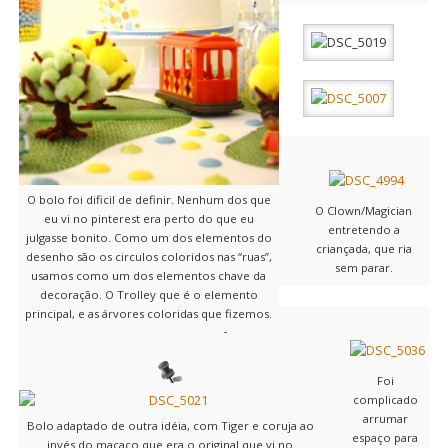
O bolo foi dificil de definir. Nenhum dos que
O Clown/Magician
eu vi no pinterest era perto do que eu
entretendo a
julgasse bonito. Como um dos elementos do
criançada, que ria
desenho são os circulos coloridos nas “ruas”,
sem parar.
usamos como um dos elementos chave da
decoração. O Trolley que é o elemento
principal, e as árvores coloridas que fizemos.
Foi
complicado
arrumar
Bolo adaptado de outra idéia, com Tiger e coruja ao
espaço para
invés do macaco que era o original que vi no