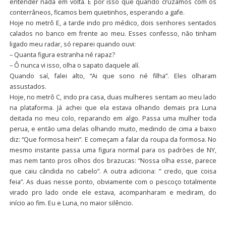
entender nada em volta. É por isso que quando cruzamos com os
conterrâneos, ficamos bem quietinhos, esperando a gafe.
Hoje no metrô E, a tarde indo pro médico, dois senhores sentados
calados no banco em frente ao meu. Esses confesso, não tinham
ligado meu radar, só reparei quando ouvi:
– Quanta figura estranha né rapaz?
– Ô nunca vi isso, olha o sapato daquele alí.
Quando saí, falei alto, “Ai que sono né filha”. Eles olharam
assustados.
Hoje, no metrô C, indo pra casa, duas mulheres sentam ao meu lado
na plataforma. Já achei que ela estava olhando demais pra Luna
deitada no meu colo, reparando em algo. Passa uma mulher toda
perua, e então uma delas olhando muito, medindo de cima a baixo
diz: “Que formosa hein”. E começam a falar da roupa da formosa. No
mesmo instante passa uma figura normal para os padrões de NY,
mas nem tanto pros olhos dos brazucas: “Nossa olha esse, parece
que caiu cândida no cabelo”. A outra adiciona: ” credo, que coisa
feia”. As duas nesse ponto, obviamente com o pescoço totalmente
virado pro lado onde ele estava, acompanharam e mediram, do
início ao fim. Eu e Luna, no maior silêncio.