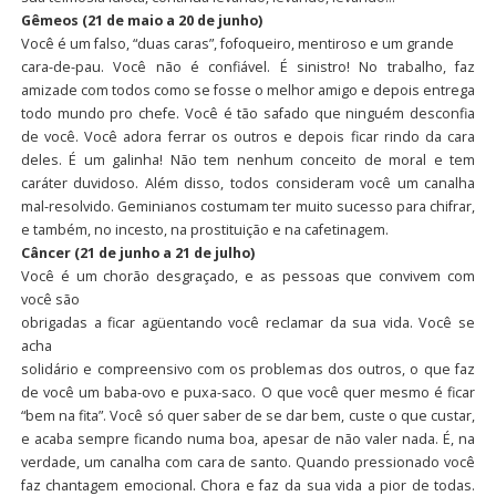
Gêmeos (21 de maio a 20 de junho)
Você é um falso, “duas caras”, fofoqueiro, mentiroso e um grande
cara-de-pau. Você não é confiável. É sinistro! No trabalho, faz
amizade com todos como se fosse o melhor amigo e depois entrega
todo mundo pro chefe. Você é tão safado que ninguém desconfia
de você. Você adora ferrar os outros e depois ficar rindo da cara
deles. É um galinha! Não tem nenhum conceito de moral e tem
caráter duvidoso. Além disso, todos consideram você um canalha
mal-resolvido. Geminianos costumam ter muito sucesso para chifrar,
e também, no incesto, na prostituição e na cafetinagem.
Câncer (21 de junho a 21 de julho)
Você é um chorão desgraçado, e as pessoas que convivem com
você são
obrigadas a ficar agüentando você reclamar da sua vida. Você se
acha
solidário e compreensivo com os problemas dos outros, o que faz
de você um baba-ovo e puxa-saco. O que você quer mesmo é ficar
“bem na fita”. Você só quer saber de se dar bem, custe o que custar,
e acaba sempre ficando numa boa, apesar de não valer nada. É, na
verdade, um canalha com cara de santo. Quando pressionado você
faz chantagem emocional. Chora e faz da sua vida a pior de todas.