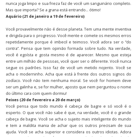
nunca joga limpo e sua frieza faz de você um sanguinário completo.
Mas que importa? Se a grana está entrando… ótimo!
Aquário (21 de janeiro a 19 de fevereiro)
Você provavelmente não é desse planeta. Tem uma mente inventiva
e dirigida para o progresso. Você mente e comete os mesmos erros
repetidamente porque é imbecil e teimoso. Você adora ser o “do
contra”. Pensa que tem opinião formada sobre tudo. Na verdade,
você é egoísta e gosta mesmo é de aparecer. Mesmo que esteja
entre um milhão de pessoas, você quer ser o diferente. Você nunca
segue os padrões. Isso faz de você um metido nojento. Você se
acha o moderninho. Acha que está à frente dos outros signos do
zodíaco. Você não tem nenhuma moral. Se você for homem deve
ser um galinha e, se for mulher, aposto que nem perguntou o nome
do último cara com quem dormiu!
Peixes (20 de fevereiro a 20 de março)
Você pensa que todo mundo é cabeça de bagre e só você é o
esperto. O que você não sabe é que, na verdade, você é o grande
cabeça de bagre. Você se acha o sujeito mais inteligente do mundo
e tem a maldita mania de achar que os outros precisam de sua
ajuda. Você se acha superior e considera os outros idiotas. Adora