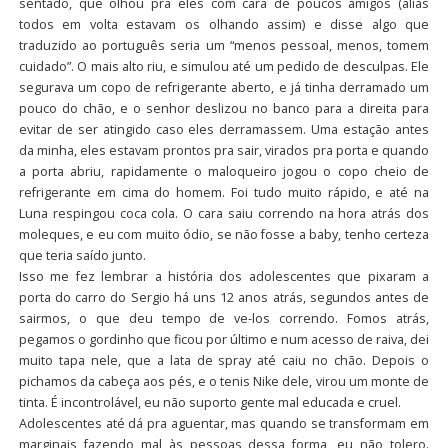
sentado, que olhou pra eles com cara de poucos amigos (aliás
todos em volta estavam os olhando assim) e disse algo que
traduzido ao português seria um “menos pessoal, menos, tomem
cuidado”. O mais alto riu, e simulou até um pedido de desculpas. Ele
segurava um copo de refrigerante aberto, e já tinha derramado um
pouco do chão, e o senhor deslizou no banco para a direita para
evitar de ser atingido caso eles derramassem. Uma estação antes
da minha, eles estavam prontos pra sair, virados pra porta e quando
a porta abriu, rapidamente o maloqueiro jogou o copo cheio de
refrigerante em cima do homem. Foi tudo muito rápido, e até na
Luna respingou coca cola. O cara saiu correndo na hora atrás dos
moleques, e eu com muito ódio, se não fosse a baby, tenho certeza
que teria saído junto.
Isso me fez lembrar a história dos adolescentes que pixaram a
porta do carro do Sergio há uns 12 anos atrás, segundos antes de
sairmos, o que deu tempo de ve-los correndo. Fomos atrás,
pegamos o gordinho que ficou por último e num acesso de raiva, dei
muito tapa nele, que a lata de spray até caiu no chão. Depois o
pichamos da cabeça aos pés, e o tenis Nike dele, virou um monte de
tinta. É incontrolável, eu não suporto gente mal educada e cruel.
Adolescentes até dá pra aguentar, mas quando se transformam em
marginais fazendo mal às pessoas dessa forma, eu não tolero.