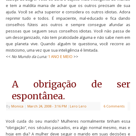
e tem a maldita mania de achar que os outros precisam de sua
ajuda. Você se acha superior e considera os outros idiotas. Adora
reprimir tudo e todos. É impaciente, mal-educado e fica dando
conselhos fúteis aos outros e sempre consegue afundar as
pessoas que seguem seus conselhos idiotas. Você não passa de
um desorganizado, não tem praticidade alguma e não sabe nem em
que planeta vive. Quando alguém te questiona, você recorre ao
misticismo, uma vez que sua inteligência é limitada.
<<
No Mundo da Luna:
1 ANO E MEIO
>>
A obrigação de ser
espontânea.
By
Monica
|
March 24, 2008
- 3:16 PM
|
Lero Lero
6 Comments
Você cuida do seu marido? Mulheres normalmente tinham essa
“obrigação”, nos séculos passados, era algo normal mesmo, mas e
hoje em dia? A mulher deve seguir o marido em suas decisões e