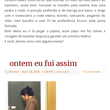
minutos talvez. Difícil eu ter que acordar no meio da noite para ir ao
banheiro, ainda bem. Sensível ao barulho pela manhã, mas uma
pedra a noite. A posição preferida é de barriga pra baixo, e brigo
com o travesseiro a noite inteira, tirando, colocando, pegando do
chão. Sem barulho e sem TV de preferência. Escuro total, porta
fechada.
Bom deixa eu ir lá pegar o pijama, esse papo me fez tomar a
coragem de levantar daqui pra garantir um soninho melhor.
E você, dorme como, tem alguma mania?
ontem eu fui assim
By
Monica
|
April 18, 2008
- 12:34 PM
|
Lero Lero
15 Comments