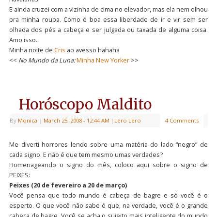
E ainda cruzei com a vizinha de cima no elevador, mas ela nem olhou
pra minha roupa. Como é boa essa liberdade de ir e vir sem ser
olhada dos pés a cabeça e ser julgada ou taxada de alguma coisa.
Amo isso.
Minha noite de
Cris
ao avesso hahaha
<<
No Mundo da Luna:
Minha New Yorker
>>
Horóscopo Maldito
By
Monica
|
March 25, 2008
- 12:44 AM
|
Lero Lero
4 Comments
Me diverti horrores lendo sobre uma matéria do lado “negro” de
cada signo. E não é que tem mesmo umas verdades?
Homenageando o signo do mês, coloco aqui sobre o signo de
PEIXES:
Peixes (20 de fevereiro a 20 de março)
Você pensa que todo mundo é cabeça de bagre e só você é o
esperto. O que você não sabe é que, na verdade, você é o grande
cabeça de bagre. Você se acha o sujeito mais inteligente do mundo