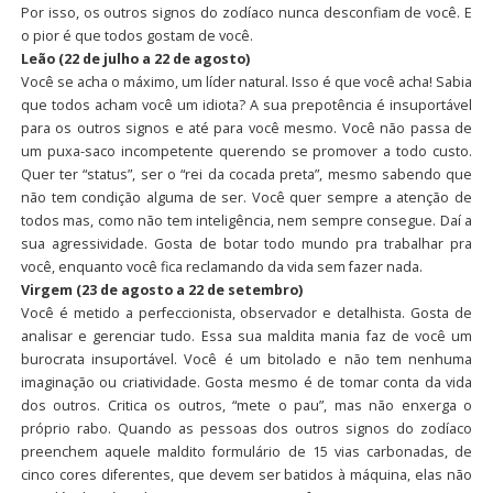
Por isso, os outros signos do zodíaco nunca desconfiam de você. E
o pior é que todos gostam de você.
Leão (22 de julho a 22 de agosto)
Você se acha o máximo, um líder natural. Isso é que você acha! Sabia
que todos acham você um idiota? A sua prepotência é insuportável
para os outros signos e até para você mesmo. Você não passa de
um puxa-saco incompetente querendo se promover a todo custo.
Quer ter “status”, ser o “rei da cocada preta”, mesmo sabendo que
não tem condição alguma de ser. Você quer sempre a atenção de
todos mas, como não tem inteligência, nem sempre consegue. Daí a
sua agressividade. Gosta de botar todo mundo pra trabalhar pra
você, enquanto você fica reclamando da vida sem fazer nada.
Virgem (23 de agosto a 22 de setembro)
Você é metido a perfeccionista, observador e detalhista. Gosta de
analisar e gerenciar tudo. Essa sua maldita mania faz de você um
burocrata insuportável. Você é um bitolado e não tem nenhuma
imaginação ou criatividade. Gosta mesmo é de tomar conta da vida
dos outros. Critica os outros, “mete o pau”, mas não enxerga o
próprio rabo. Quando as pessoas dos outros signos do zodíaco
preenchem aquele maldito formulário de 15 vias carbonadas, de
cinco cores diferentes, que devem ser batidos à máquina, elas não