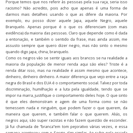
Porque temos que nos referir às pessoas pela sua raça, seria isso
racismo? Não acredito, pois acho que apenas é uma forma de
darmos mais detalhes usando o que as difere da maioria. Por
exemplo, eu posso dizer aquele Japa, aquele Negro, aquele
Branquelo. Apenas porque é o que os diferenciam (com mais
evidência) da maioria das pessoas. Claro que depende como é dada
a entonação, e também o sentido da frase, mas ainda assim, me
assusto sempre que quero dizer negro, mas não sinto o mesmo
quando digo japa, china, branquelo.
Como os negros vão se sentir iguais aos brancos se na realidade a
maioria da população de menor renda aqui são eles? Triste é a
renda ditar isso, mas na realidade é assim mesmo que acontece,
dinheiro, dinheiro dinheiro. A maior diferença que vejo entre a raça
negra do Brasil e dos EUA é o comportamento social. Talvez por toda
discriminação, humilhação e a luta pela igualdade, tendo que se
impor na marra, justifique o comportamento deles hoje. O que sinto
é que eles demonstram e agem de uma forma como se não
temessem nada e ninguém, que podem fazer o que querem, da
maneira que querem, e também falar o que querem. Aliás, os
negros aqui, são super racistas e não fazem questão de esconder.
Já fui chamada de “branca”em tom pejorativo várias vezes, e essa
semana aconteceu com o Sergio algo similar. Ao subir pela escada