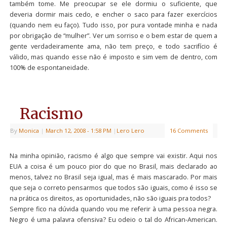
também tome. Me preocupar se ele dormiu o suficiente, que
deveria dormir mais cedo, e encher o saco para fazer exercícios
(quando nem eu faço). Tudo isso, por pura vontade minha e nada
por obrigação de “mulher”. Ver um sorriso e o bem estar de quem a
gente verdadeiramente ama, não tem preço, e todo sacrifício é
válido, mas quando esse não é imposto e sim vem de dentro, com
100% de espontaneidade.
Racismo
By
Monica
|
March 12, 2008
- 1:58 PM
|
Lero Lero
16 Comments
Na minha opinião, racismo é algo que sempre vai existir. Aqui nos
EUA a coisa é um pouco pior do que no Brasil, mais declarado ao
menos, talvez no Brasil seja igual, mas é mais mascarado. Por mais
que seja o correto pensarmos que todos são iguais, como é isso se
na prática os direitos, as oportunidades, não são iguais pra todos?
Sempre fico na dúvida quando vou me referir à uma pessoa negra.
Negro é uma palavra ofensiva? Eu odeio o tal do African-American.