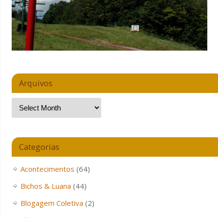
Arquivos
Categorias
Acontecimentos
(64)
Bichos & Luana
(44)
Blogagem Coletiva
(2)