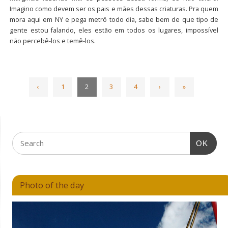
Imagino como devem ser os pais e mães dessas criaturas. Pra quem
mora aqui em NY e pega metrô todo dia, sabe bem de que tipo de
gente estou falando, eles estão em todos os lugares, impossível
não percebê-los e temê-los.
‹
1
2
3
4
›
»
OK
Photo of the day