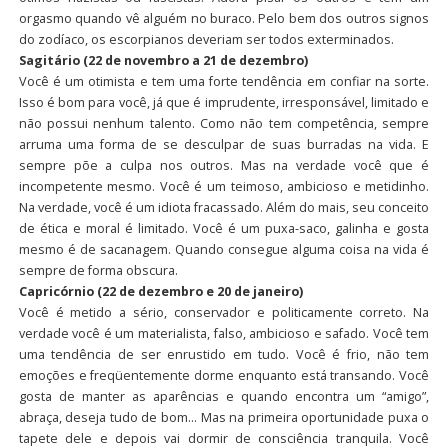
orgasmo quando vê alguém no buraco. Pelo bem dos outros signos
do zodíaco, os escorpianos deveriam ser todos exterminados.
Sagitário (22 de novembro a 21 de dezembro)
Você é um otimista e tem uma forte tendência em confiar na sorte.
Isso é bom para você, já que é imprudente, irresponsável, limitado e
não possui nenhum talento. Como não tem competência, sempre
arruma uma forma de se desculpar de suas burradas na vida. E
sempre põe a culpa nos outros. Mas na verdade você que é
incompetente mesmo. Você é um teimoso, ambicioso e metidinho.
Na verdade, você é um idiota fracassado. Além do mais, seu conceito
de ética e moral é limitado. Você é um puxa-saco, galinha e gosta
mesmo é de sacanagem. Quando consegue alguma coisa na vida é
sempre de forma obscura.
Capricórnio (22 de dezembro e 20 de janeiro)
Você é metido a sério, conservador e politicamente correto. Na
verdade você é um materialista, falso, ambicioso e safado. Você tem
uma tendência de ser enrustido em tudo. Você é frio, não tem
emoções e freqüentemente dorme enquanto está transando. Você
gosta de manter as aparências e quando encontra um “amigo”,
abraça, deseja tudo de bom… Mas na primeira oportunidade puxa o
tapete dele e depois vai dormir de consciência tranquila. Você