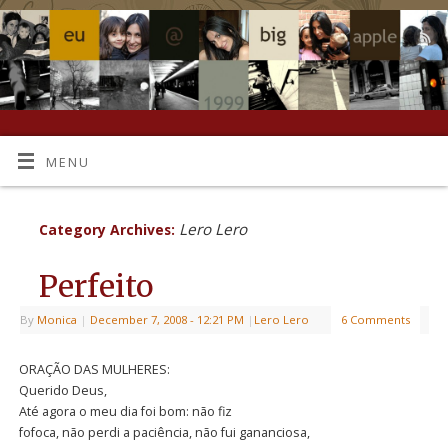
MENU
Lero Lero
Category Archives:
Perfeito
By
Monica
|
December 7, 2008
- 12:21 PM
|
Lero Lero
6 Comments
ORAÇÃO DAS MULHERES:
Querido Deus,
Até agora o meu dia foi bom: não fiz
fofoca, não perdi a paciência, não fui gananciosa,