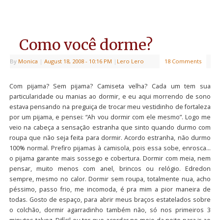
Como você dorme?
By
Monica
|
August 18, 2008
- 10:16 PM
|
Lero Lero
18 Comments
Com pijama? Sem pijama? Camiseta velha? Cada um tem sua
particularidade ou manias ao dormir, e eu aqui morrendo de sono
estava pensando na preguiça de trocar meu vestidinho de fortaleza
por um pijama, e pensei: “Ah vou dormir com ele mesmo”. Logo me
veio na cabeça a sensação estranha que sinto quando durmo com
roupa que não seja feita para dormir. Acordo estranha, não durmo
100% normal. Prefiro pijamas à camisola, pois essa sobe, enrosca…
o pijama garante mais sossego e cobertura. Dormir com meia, nem
pensar, muito menos com anel, brincos ou relógio. Edredon
sempre, mesmo no calor. Dormir sem roupa, totalmente nua, acho
péssimo, passo frio, me incomoda, é pra mim a pior maneira de
todas. Gosto de espaço, para abrir meus braços estatelados sobre
o colchão, dormir agarradinho também não, só nos primeiros 3