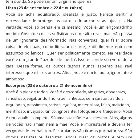
tem dúvida. Só pode ser um virginiano que fez.
Libra (23 de setembro a 22 de outubro)
Você se acha equilibrado, idealista e justo. Parece sentir a
necessidade de proteger os outros e lutar contra as injustiças. Na
verdade, você só pensa em si mesmo. Você é um engomadinho
metido. Gosta de coisas sofisticadas e de alto nível, mas não passa
de um ignorante desinformado. Nas conversas, quer falar sobre
coisas intelectuais, como literatura e arte, e dificilmente entra em
assuntos polêmicos. Quer ser politicamente correto. Na realidade
você é um grande “fazedor de média”. Isso esconde sua verdadeira
cara. Dessa forma, os outros signos nunca saberão seu real
interesse, que é f… os outros. Afinal, você é um teimoso, ignorante e
ambicioso.
Escorpião (23 de outubro a 21 de novembro)
Você é o pior de todos. Você é desconfiado, vingativo, obsessivo,
rancoroso, vagabundo, frio, cruel, antiético, sem caráter, traidor,
orgulhoso, pessimista, racista, egoísta, materialista, falso, malicioso,
mentiroso, invejoso, cínico, ignorante, fofoqueiro e traiçoeiro. Você
é um canalha completo. Só ama sua mãe e a si mesmo. Aliás, alguns
de vocês não amam nem a mãe. Você é imprestável e deveria ter
vergonha de ter nascido. Escorpianos são tiranos por natureza. São
ótimos nazistas ou fascistas. Adora pisar os outros e tem um