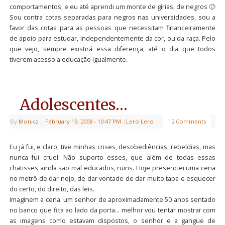
comportamentos, e eu até aprendi um monte de gírias, de negros 🙂
Sou contra cotas separadas para negros nas universidades, sou a
favor das cotas para as pessoas que necessitam financeiramente
de apoio para estudar, independentemente da cor, ou da raça. Pelo
que vejo, sempre existirá essa diferença, até o dia que todos
tiverem acesso a educação igualmente.
Adolescentes…
By
Monica
|
February 19, 2008
- 10:47 PM
|
Lero Lero
12 Comments
Eu já fui, e claro, tive minhas crises, desobediências, rebeldias, mas
nunca fui cruel. Não suporto esses, que além de todas essas
chatisses ainda são mal educados, ruins. Hoje presenciei uma cena
no metrô de dar nojo, de dar vontade de dar muito tapa e esquecer
do certo, do direito, das leis.
Imaginem a cena: um senhor de aproximadamente 50 anos sentado
no banco que fica ao lado da porta… melhor vou tentar mostrar com
as imagens como estavam dispostos, o senhor e a gangue de