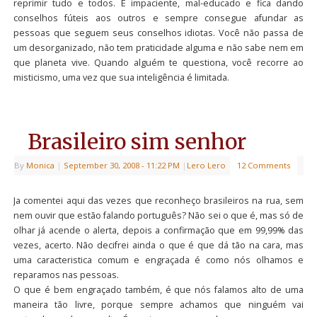
reprimir tudo e todos. É impaciente, mal-educado e fica dando
conselhos fúteis aos outros e sempre consegue afundar as
pessoas que seguem seus conselhos idiotas. Você não passa de
um desorganizado, não tem praticidade alguma e não sabe nem em
que planeta vive. Quando alguém te questiona, você recorre ao
misticismo, uma vez que sua inteligência é limitada.
Brasileiro sim senhor
By
Monica
|
September 30, 2008
- 11:22 PM
|
Lero Lero
12 Comments
Ja comentei aqui das vezes que reconheço brasileiros na rua, sem
nem ouvir que estão falando português? Não sei o que é, mas só de
olhar já acende o alerta, depois a confirmação que em 99,99% das
vezes, acerto. Não decifrei ainda o que é que dá tão na cara, mas
uma caracteristica comum e engraçada é como nós olhamos e
reparamos nas pessoas.
O que é bem engraçado também, é que nós falamos alto de uma
maneira tão livre, porque sempre achamos que ninguém vai