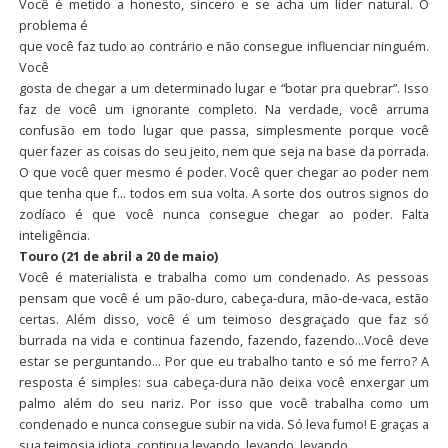
Você é metido a honesto, sincero e se acha um líder natural. O
problema é
que você faz tudo ao contrário e não consegue influenciar ninguém.
Você
gosta de chegar a um determinado lugar e “botar pra quebrar”. Isso
faz de você um ignorante completo. Na verdade, você arruma
confusão em todo lugar que passa, simplesmente porque você
quer fazer as coisas do seu jeito, nem que seja na base da porrada.
O que você quer mesmo é poder. Você quer chegar ao poder nem
que tenha que f… todos em sua volta. A sorte dos outros signos do
zodíaco é que você nunca consegue chegar ao poder. Falta
inteligência.
Touro (21 de abril a 20 de maio)
Você é materialista e trabalha como um condenado. As pessoas
pensam que você é um pão-duro, cabeça-dura, mão-de-vaca, estão
certas. Além disso, você é um teimoso desgraçado que faz só
burrada na vida e continua fazendo, fazendo, fazendo…Você deve
estar se perguntando… Por que eu trabalho tanto e só me ferro? A
resposta é simples: sua cabeça-dura não deixa você enxergar um
palmo além do seu nariz. Por isso que você trabalha como um
condenado e nunca consegue subir na vida. Só leva fumo! E graças a
sua teimosia idiota, continua levando, levando, levando…