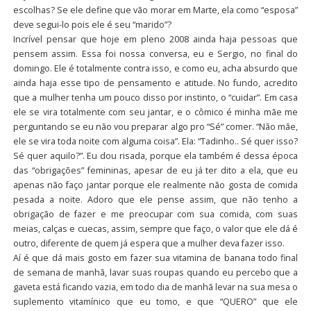
escolhas? Se ele define que vão morar em Marte, ela como “esposa”
deve segui-lo pois ele é seu “marido”?
Incrível pensar que hoje em pleno 2008 ainda haja pessoas que
pensem assim. Essa foi nossa conversa, eu e Sergio, no final do
domingo. Ele é totalmente contra isso, e como eu, acha absurdo que
ainda haja esse tipo de pensamento e atitude. No fundo, acredito
que a mulher tenha um pouco disso por instinto, o “cuidar”. Em casa
ele se vira totalmente com seu jantar, e o cômico é minha mãe me
perguntando se eu não vou preparar algo pro “Sé” comer. “Não mãe,
ele se vira toda noite com alguma coisa”. Ela: “Tadinho.. Sé quer isso?
Sé quer aquilo?”. Eu dou risada, porque ela também é dessa época
das “obrigações” femininas, apesar de eu já ter dito a ela, que eu
apenas não faço jantar porque ele realmente não gosta de comida
pesada a noite. Adoro que ele pense assim, que não tenho a
obrigação de fazer e me preocupar com sua comida, com suas
meias, calças e cuecas, assim, sempre que faço, o valor que ele dá é
outro, diferente de quem já espera que a mulher deva fazer isso.
Aí é que dá mais gosto em fazer sua vitamina de banana todo final
de semana de manhã, lavar suas roupas quando eu percebo que a
gaveta está ficando vazia, em todo dia de manhã levar na sua mesa o
suplemento vitamínico que eu tomo, e que “QUERO” que ele