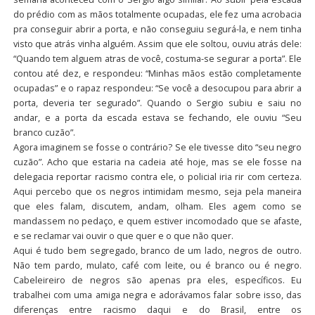
do prédio com as mãos totalmente ocupadas, ele fez uma acrobacia
pra conseguir abrir a porta, e não conseguiu segurá-la, e nem tinha
visto que atrás vinha alguém. Assim que ele soltou, ouviu atrás dele:
“Quando tem alguem atras de você, costuma-se segurar a porta”. Ele
contou até dez, e respondeu: “Minhas mãos estão completamente
ocupadas” e o rapaz respondeu: “Se você a desocupou para abrir a
porta, deveria ter segurado”. Quando o Sergio subiu e saiu no
andar, e a porta da escada estava se fechando, ele ouviu “Seu
branco cuzão”.
Agora imaginem se fosse o contrário? Se ele tivesse dito “seu negro
cuzão”. Acho que estaria na cadeia até hoje, mas se ele fosse na
delegacia reportar racismo contra ele, o policial iria rir com certeza.
Aqui percebo que os negros intimidam mesmo, seja pela maneira
que eles falam, discutem, andam, olham. Eles agem como se
mandassem no pedaço, e quem estiver incomodado que se afaste,
e se reclamar vai ouvir o que quer e o que não quer.
Aqui é tudo bem segregado, branco de um lado, negros de outro.
Não tem pardo, mulato, café com leite, ou é branco ou é negro.
Cabeleireiro de negros são apenas pra eles, específicos. Eu
trabalhei com uma amiga negra e adorávamos falar sobre isso, das
diferenças entre racismo daqui e do Brasil, entre os