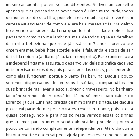
mesmo ambiente, podem ser tão diferentes. Se tiver um conselho
apenas que eu possa dar as novas mães é: Filme muito, tudo, todos
os momentos do seu filho, pois ele cresce muito rápido e você com
certeza vai esquecer de como ele era há 6 meses atrás. Me delicio
hoje vendo os vídeos da Luna quando tinha a idade dele e fico
pensando como não me lembrava mais de todos aqueles detalhes
da minha bebezinha que hoje já está com 7 anos. Lorenzo até
ontem era meu bebê, hoje acordei e ele já fala, anda, e acaba de sair
da fralda noturna (a diurna já fazia um tempinho). Esse caminho para
a independência me assusta, o desenvolver deles significa cada vez
mais precisar menos dos pais para saber das coisas, para entender
como elas funcionam, porque o vento faz barulho. Daqui a pouco
seremos dispensados de ler suas histórias, acompanhá-los em
suas brincadeiras, levar à escola, dividir o travesseiro. No banheiro
também seremos desnecessários, lá eu só entro para cuidar do
Lorenzo, já que Luna não precisa de mim para mais nada. Ele daqui a
pouco vai parar de me pedir para escrever seu nome, pois já está
quase conseguindo e para nós só resta vermos essas coisinhas
que criamos para o mundo sendo absorvidos por ele e pouco a
pouco se tornando completamente independentes. Até o dia que a
história inverte e quem vai pedir ajuda para escrever o nome somos