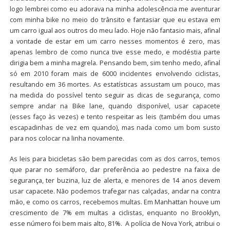
logo lembrei como eu adorava na minha adolescência me aventurar
com minha bike no meio do trânsito e fantasiar que eu estava em
um carro igual aos outros do meu lado. Hoje não fantasio mais, afinal
a vontade de estar em um carro nesses momentos é zero, mas
apenas lembro de como nunca tive esse medo, e modéstia parte
dirigia bem a minha magrela. Pensando bem, sim tenho medo, afinal
só em 2010 foram mais de 6000 incidentes envolvendo ciclistas,
resultando em 36 mortes. As estatísticas assustam um pouco, mas
na medida do possível tento seguir as dicas de segurança, como
sempre andar na Bike lane, quando disponível, usar capacete
(esses faço às vezes) e tento respeitar as leis (também dou umas
escapadinhas de vez em quando), mas nada como um bom susto
para nos colocar na linha novamente.
As leis para bicicletas são bem parecidas com as dos carros, temos
que parar no semáforo, dar preferência ao pedestre na faixa de
segurança, ter buzina, luz de alerta, e menores de 14 anos devem
usar capacete. Não podemos trafegar nas calçadas, andar na contra
mão, e como os carros, recebemos multas. Em Manhattan houve um
crescimento de 7% em multas a ciclistas, enquanto no Brooklyn,
esse número foi bem mais alto, 81%. A polícia de Nova York, atribui o