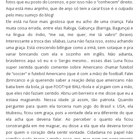
fotos que eu posto do Lorenzo, e por isso não o “conhecem” direito.
Aqui está meu anjinho, que de anjo só tem a cara! Esse é o culpado
pelo meu sumiço do blog!
Ele está na fase mais gostosa que eu acho de uma criança. Fala
muita coisa errada, entre elas Rabiga, Gabunça (Barriga, Bagunça) e
na língua do índio, “me vai, me quer, me tá vabro” (bravo).
Interessante a troca das sílabas, Luna não fazia isso, estou achando
uma graça. Está crescendo bilíngue como a irmã, sem sotaque e pra
variar brincando com ela e sozinho em inglês. Não adianta,
brasileiros aqui só eu e o Sergio mesmo… esses dias Luna ficou
super sentida quando comentei sobre Americano chamar futebol
de “soccer” e futebol Americano (que é com a mão) de football. Falei
(brincanco e já querendo saber a reação dela) que americano não
batia bem da bola, já que FOOT=pé BALL=bola e aí jogam com a mão,
que eles não faziam sentido. Abriu um berreiro e me disse que eu a
estava magoando. Nessa idade já assim, tão patriota. Quando
perguntei para quem ela torceria num jogo do Brasil x USA, ela
titubeou, ficou sem graça, pois a vontade dela era diferente do que
ela acha que deveria falar. Ao perceber o quanto ela ficou
constrangida em me magoar, eu disse a ela que ela deveria torcer
por quem o coração dela sentir vontade. Cidadania no papel não
significa nada, tirarei a minha esse ano, mas nem em pensamento