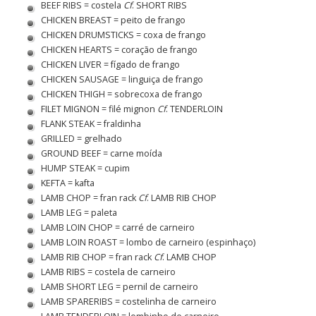
BEEF RIBS = costela
Cf
. SHORT RIBS
CHICKEN BREAST = peito de frango
CHICKEN DRUMSTICKS = coxa de frango
CHICKEN HEARTS = coração de frango
CHICKEN LIVER = fígado de frango
CHICKEN SAUSAGE = linguiça de frango
CHICKEN THIGH = sobrecoxa de frango
FILET MIGNON = filé mignon
Cf
. TENDERLOIN
FLANK STEAK = fraldinha
GRILLED = grelhado
GROUND BEEF = carne moída
HUMP STEAK = cupim
KEFTA = kafta
LAMB CHOP = fran rack
Cf
. LAMB RIB CHOP
LAMB LEG = paleta
LAMB LOIN CHOP = carré de carneiro
LAMB LOIN ROAST = lombo de carneiro (espinhaço)
LAMB RIB CHOP = fran rack
Cf
. LAMB CHOP
LAMB RIBS = costela de carneiro
LAMB SHORT LEG = pernil de carneiro
LAMB SPARERIBS = costelinha de carneiro