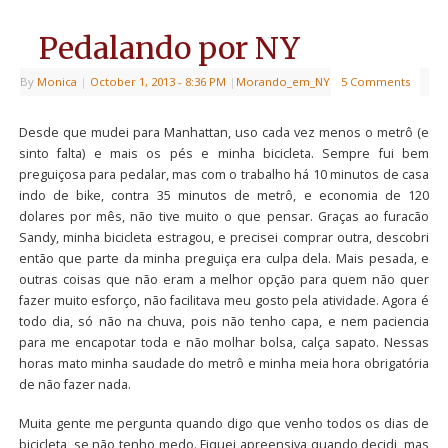
Pedalando por NY
By
Monica
|
October 1, 2013
- 8:36 PM
|
Morando_em_NY
5 Comments
Desde que mudei para Manhattan, uso cada vez menos o metrô (e
sinto falta) e mais os pés e minha bicicleta. Sempre fui bem
preguiçosa para pedalar, mas com o trabalho há 10 minutos de casa
indo de bike, contra 35 minutos de metrô, e economia de 120
dolares por mês, não tive muito o que pensar. Graças ao furacão
Sandy, minha bicicleta estragou, e precisei comprar outra, descobri
então que parte da minha preguiça era culpa dela. Mais pesada, e
outras coisas que não eram a melhor opção para quem não quer
fazer muito esforço, não facilitava meu gosto pela atividade. Agora é
todo dia, só não na chuva, pois não tenho capa, e nem paciencia
para me encapotar toda e não molhar bolsa, calça sapato. Nessas
horas mato minha saudade do metrô e minha meia hora obrigatória
de não fazer nada.
Muita gente me pergunta quando digo que venho todos os dias de
bicicleta, se não tenho medo. Fiquei apreensiva quando decidi, mas