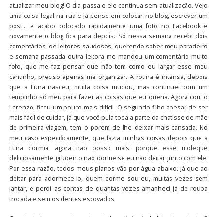
atualizar meu blog! O dia passa e ele continua sem atualização. Vejo
uma coisa legal na rua e já penso em colocar no blog, escrever um
post… e acabo colocado rapidamente uma foto no Facebook e
novamente o blog fica para depois. Só nessa semana recebi dois
comentários de leitores saudosos, querendo saber meu paradeiro
e semana passada outra leitora me mandou um comentário muito
fofo, que me faz pensar que não tem como eu largar esse meu
cantinho, preciso apenas me organizar. A rotina é intensa, depois
que a Luna nasceu, muita coisa mudou, mas continuei com um
tempinho só meu para fazer as coisas que eu queria. Agora com o
Lorenzo, ficou um pouco mais difícil. O segundo filho apesar de ser
mais fácil de cuidar, já que você pula toda a parte da chatisse de mãe
de primeira viagem, tem o porem de lhe deixar mais cansada. No
meu caso especificamente, que fazia minhas coisas depois que a
Luna dormia, agora não posso mais, porque esse moleque
deliciosamente grudento não dorme se eu não deitar junto com ele.
Por essa razão, todos meus planos vão por água abaixo, já que ao
deitar para adormece-lo, quem dorme sou eu, muitas vezes sem
jantar, e perdi as contas de quantas vezes amanheci já de roupa
trocada e sem os dentes escovados.