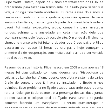
Filipe Wolff. Ontem, depois de 2 anos em tratamento nos EUA, se
preparando para fazer um transplante de fígado para salvar sua
vida, a cirurgia finalmente aconteceu. Durante esses dois anos, a
família vem contando com a ajuda e apoio não apenas de seus
amigos e familiares, mas com grande parte da comunidade brasileira
daqui. Foi muita expectativa, ajuda, campanha para arrecadar
fundos, sofrimento e ansiedade em cada internação dele que
acompanhamos pelo facebook ou pelo site. O grande dia finalmente
chegou, o transplante foi feito, o doador que é seu pai, e o Filipe
passaram por quase 13 horas de cirurgia, e hoje começam o
primeiro dia de recuperação, com muita batalha ainda a ser vencida
nos dias que virão.
Resumindo a sua história, Filipe nasceu em 2008 e com apenas 18
meses foi diagnosticado com uma doença rara, “Histiocitose de
células de Langherhans” uma doença que afeta o sistema de vários
órgão do corpo, e que já havia se instalado no fígado e nos
pulmões. Esse problema no fígado acabou causando outra doença
rara, a “Colangite Esclerosante”, e a presença dessas duas juntas
podem causar o colapso total do fígado. Para curar a segunda,
somente fazendo um transplante. Fizeram quimioterapia, e
seguiram todas as opções de tratamento indicada para seu caso