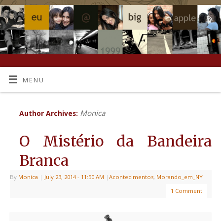
MENU
Monica
Author Archives:
O Mistério da Bandeira
Branca
By
Monica
|
July 23, 2014
- 11:50 AM
|
Acontecimentos
,
Morando_em_NY
1 Comment