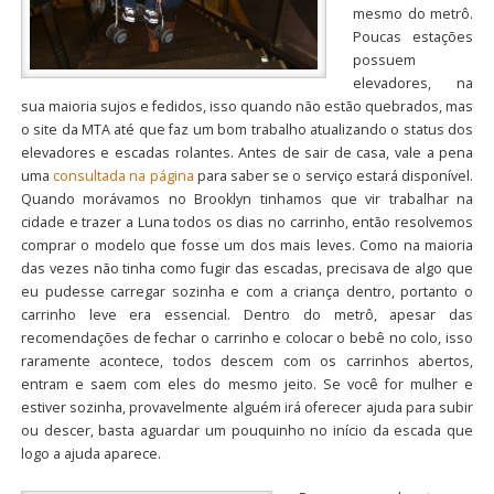
mesmo do metrô.
Poucas estações
possuem
elevadores, na
sua maioria sujos e fedidos, isso quando não estão quebrados, mas
o site da MTA até que faz um bom trabalho atualizando o status dos
elevadores e escadas rolantes. Antes de sair de casa, vale a pena
uma
consultada na página
para saber se o serviço estará disponível.
Quando morávamos no Brooklyn tinhamos que vir trabalhar na
cidade e trazer a Luna todos os dias no carrinho, então resolvemos
comprar o modelo que fosse um dos mais leves. Como na maioria
das vezes não tinha como fugir das escadas, precisava de algo que
eu pudesse carregar sozinha e com a criança dentro, portanto o
carrinho leve era essencial. Dentro do metrô, apesar das
recomendações de fechar o carrinho e colocar o bebê no colo, isso
raramente acontece, todos descem com os carrinhos abertos,
entram e saem com eles do mesmo jeito. Se você for mulher e
estiver sozinha, provavelmente alguém irá oferecer ajuda para subir
ou descer, basta aguardar um pouquinho no início da escada que
logo a ajuda aparece.