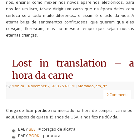
nós, ensinar como mexer nos novos aparelhos eletrônicos, para
nos ler um livro, talvez dirigir um carro que na época deles com
certeza será tudo muito diferente… e assim é o ciclo da vida. A
eterna briga de sentimentos conflituosos, que querem que eles
cresçam, florescam, mas ao mesmo tempo que sejam nossas
eternas crianças.
Lost in translation – a
hora da carne
By
Monica
|
November 7, 2013
- 5:49 PM
|
Morando_em_NY
2 Comments
Chega de ficar perdido no mercado na hora de comprar carne por
aqui. Depois de quase 15 anos de USA, ainda fico na dúvida.
BABY
BEEF
= coração de alcatra
BABY
PORK
= pururuca