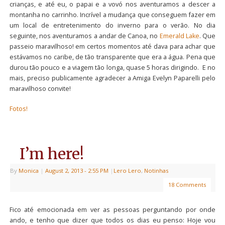
crianças, e até eu, o papai e a vovó nos aventuramos a descer a
montanha no carrinho. Incrível a mudança que conseguem fazer em
um local de entretenimento do inverno para o verão. No dia
seguinte, nos aventuramos a andar de Canoa, no
Emerald Lake
. Que
passeio maravilhoso! em certos momentos até dava para achar que
estávamos no caribe, de tão transparente que era a água. Pena que
durou tão pouco e a viagem tão longa, quase 5 horas dirigindo. E no
mais, preciso publicamente agradecer a Amiga Evelyn Paparelli pelo
maravilhoso convite!
Fotos!
I’m here!
By
Monica
|
August 2, 2013
- 2:55 PM
|
Lero Lero
,
Notinhas
18 Comments
Fico até emocionada em ver as pessoas perguntando por onde
ando, e tenho que dizer que todos os dias eu penso: Hoje vou