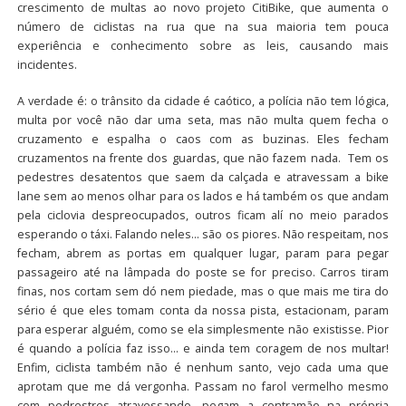
crescimento de multas ao novo projeto CitiBike, que aumenta o
número de ciclistas na rua que na sua maioria tem pouca
experiência e conhecimento sobre as leis, causando mais
incidentes.
A verdade é: o trânsito da cidade é caótico, a polícia não tem lógica,
multa por você não dar uma seta, mas não multa quem fecha o
cruzamento e espalha o caos com as buzinas. Eles fecham
cruzamentos na frente dos guardas, que não fazem nada. Tem os
pedestres desatentos que saem da calçada e atravessam a bike
lane sem ao menos olhar para os lados e há também os que andam
pela ciclovia despreocupados, outros ficam alí no meio parados
esperando o táxi. Falando neles… são os piores. Não respeitam, nos
fecham, abrem as portas em qualquer lugar, param para pegar
passageiro até na lâmpada do poste se for preciso. Carros tiram
finas, nos cortam sem dó nem piedade, mas o que mais me tira do
sério é que eles tomam conta da nossa pista, estacionam, param
para esperar alguém, como se ela simplesmente não existisse. Pior
é quando a polícia faz isso… e ainda tem coragem de nos multar!
Enfim, ciclista também não é nenhum santo, vejo cada uma que
aprotam que me dá vergonha. Passam no farol vermelho mesmo
com pedrestres atravessando, pegam a contramão na própria