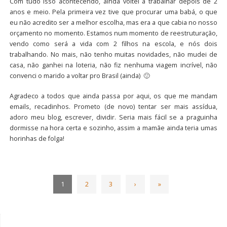
Com tudo isso acontecendo, ainda voltei a trabalhar depois de 2
anos e meio. Pela primeira vez tive que procurar uma babá, o que
eu não acredito ser a melhor escolha, mas era a que cabia no nosso
orçamento no momento. Estamos num momento de reestruturação,
vendo como será a vida com 2 filhos na escola, e nós dois
trabalhando. No mais, não tenho muitas novidades, não mudei de
casa, não ganhei na loteria, não fiz nenhuma viagem incrível, não
convenci o marido a voltar pro Brasil (ainda) 🙂
Agradeco a todos que ainda passa por aqui, os que me mandam
emails, recadinhos. Prometo (de novo) tentar ser mais assídua,
adoro meu blog, escrever, dividir. Seria mais fácil se a praguinha
dormisse na hora certa e sozinho, assim a mamãe ainda teria umas
horinhas de folga!
1
2
3
›
»