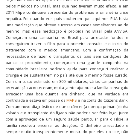
pelos médicos no Brasil, mas que não tiverem muito efeito, e em
2011 Filipe continuava apresentando problemas e uma séria crise
hepática. Foi quando eus pais souberam que aqui nos EUA havia
uma medicação que obteve sucesso em casos semelhantes ao do
menino, mas essa medicação é proibida no Brasil pela ANVISA.
Começaram uma campanha no Brasil para arrecadar fundos e
conseguiram trazer o filho para a primeira consulta e o inicio do
tratamento com o médico americano. Com a confirmação da
necessidade de fazer o transplante, os pais sem condições de
bancar o procedimento, começaram uma grande campanha na
comunidade brasileira pedindo ajuda para conseguri realizar a
cirurgia e se sustentarem no país até que o menino fosse curado.
Com um custo estimado em 800 mil dólares, várias campanhas de
arrecadação aconteceram, muita gente ajudou e a família conseguiu
arrecadar uma boa quantia em dinheiro, que na verdade era
controlada e estava em posse da
MAPS
e na conta do Citizens Bank.
Com um novo diagnóstico de que o câncer (a doença primaria) tinha
voltado e o transplante do fígado não poderia ser feito logo, junto
com a aprovação de um seguro saúde particular para o Filipe, a
família resolveu encerrar as doações. O dinheiro arrecadado e
sempre muito transparentemente mostrado por eles no site, não