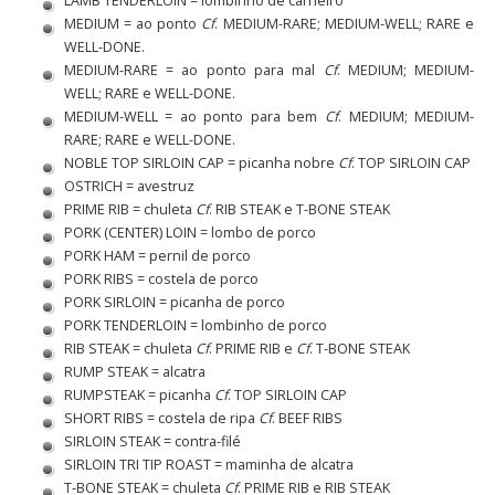
LAMB TENDERLOIN = lombinho de carneiro
MEDIUM = ao ponto
Cf
. MEDIUM-RARE; MEDIUM-WELL; RARE e
WELL-DONE.
MEDIUM-RARE = ao ponto para mal
Cf
. MEDIUM; MEDIUM-
WELL; RARE e WELL-DONE.
MEDIUM-WELL = ao ponto para bem
Cf
. MEDIUM; MEDIUM-
RARE; RARE e WELL-DONE.
NOBLE TOP SIRLOIN CAP = picanha nobre
Cf
. TOP SIRLOIN CAP
OSTRICH = avestruz
PRIME RIB = chuleta
Cf
. RIB STEAK e T-BONE STEAK
PORK (CENTER) LOIN = lombo de porco
PORK HAM = pernil de porco
PORK RIBS = costela de porco
PORK SIRLOIN = picanha de porco
PORK TENDERLOIN = lombinho de porco
RIB STEAK = chuleta
Cf
. PRIME RIB e
Cf
. T-BONE STEAK
RUMP STEAK = alcatra
RUMPSTEAK = picanha
Cf
. TOP SIRLOIN CAP
SHORT RIBS = costela de ripa
Cf
. BEEF RIBS
SIRLOIN STEAK = contra-filé
SIRLOIN TRI TIP ROAST = maminha de alcatra
T-BONE STEAK = chuleta
Cf
. PRIME RIB e RIB STEAK