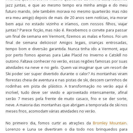
jazz juntas, e que ao mesmo tempo era minha amiga e do meu
futuro marido, (ele também morava no mesmo quarteirão mas não
era meu amigo) depois de mais de 20 anos sem notícias, iria morar
bem aqui no estado vizinho e iríamos, com nossos filhos, viajar
juntas? Parece ficção, mas não é. Recebemos o convite para passar
um final de semana em Vermont, fizemos as malas e fomos. Foi um
final de semana delicioso! Amigos legais, crianças entrosadas,
tempo bom e diversão garantida. Nunca tinha ido a Vermont, aqui
por perto fomos apenas para Lake Placid no Inverno e Catskill no
outono. Faltava conhecer no verão, essas regiões famosas por suas
atividades na neve e no gelo. Quem vai imaginar que um resort de
Ski poder ser super divertido durante o calor? As montanhas viram
florestas cheia de aventura e nas pistas de ski, descem carrinhos de
rodinhas em pista de plástico. A transformação no verão aqui é
incrível, tudo deve ser vivido e aproveitado intensamente, afinal
serão 7 meses pela frente de muito casaco, frio e se der sorte,
neve. A maioria das montanhas que abrigam a temporada de ski nos
meses frios, acomodam várias atividades no verão.
No primeiro dia, fomos curtir as atrações da
Bromley Mountain
.
Lorenzo e Luna se divertiram o dia todo nos brinquedos para