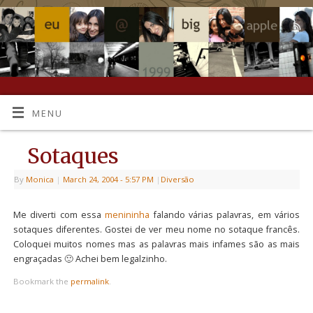
MENU
Sotaques
By
Monica
|
March 24, 2004
- 5:57 PM
|
Diversão
Me diverti com essa
menininha
falando várias palavras, em vários
sotaques diferentes. Gostei de ver meu nome no sotaque francês.
Coloquei muitos nomes mas as palavras mais infames são as mais
engraçadas 🙂 Achei bem legalzinho.
Bookmark the
permalink
.