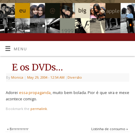
MENU
E os DVDs…
By
Monica
|
May 29, 2004
- 12:54 AM
|
Diversão
Adorei
essa propaganda
, muito bem bolada. Pior é que vira e mexe
acontece comigo.
Bookmark the
permalink
.
«
Brrrrrrrrrrr
Listinha de consumo
»