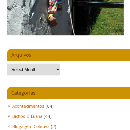
Arquivos
Categorias
Acontecimentos
(64)
Bichos & Luana
(44)
Blogagem Coletiva
(2)