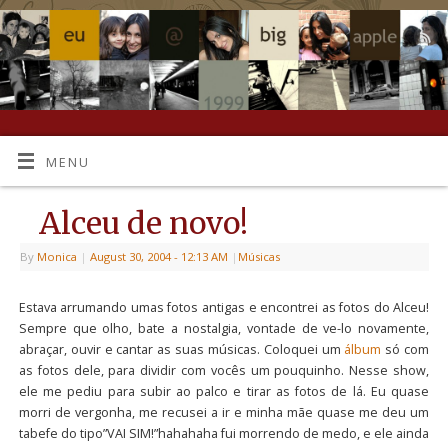
MENU
Alceu de novo!
By
Monica
|
August 30, 2004
- 12:13 AM
|
Músicas
Estava arrumando umas fotos antigas e encontrei as fotos do Alceu!
Sempre que olho, bate a nostalgia, vontade de ve-lo novamente,
abraçar, ouvir e cantar as suas músicas. Coloquei um
álbum
só com
as fotos dele, para dividir com vocês um pouquinho. Nesse show,
ele me pediu para subir ao palco e tirar as fotos de lá. Eu quase
morri de vergonha, me recusei a ir e minha mãe quase me deu um
tabefe do tipo”VAI SIM!”hahahaha fui morrendo de medo, e ele ainda