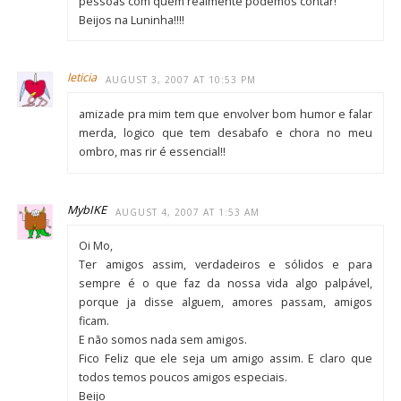
pessoas com quem realmente podemos contar!
Beijos na Luninha!!!!
leticia
AUGUST 3, 2007 AT 10:53 PM
amizade pra mim tem que envolver bom humor e falar
merda, logico que tem desabafo e chora no meu
ombro, mas rir é essencial!!
MybIKE
AUGUST 4, 2007 AT 1:53 AM
Oi Mo,
Ter amigos assim, verdadeiros e sólidos e para
sempre é o que faz da nossa vida algo palpável,
porque ja disse alguem, amores passam, amigos
ficam.
E não somos nada sem amigos.
Fico Feliz que ele seja um amigo assim. E claro que
todos temos poucos amigos especiais.
Beijo