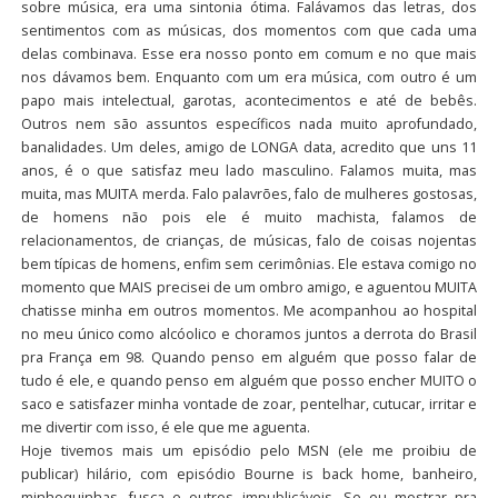
sobre música, era uma sintonia ótima. Falávamos das letras, dos
sentimentos com as músicas, dos momentos com que cada uma
delas combinava. Esse era nosso ponto em comum e no que mais
nos dávamos bem. Enquanto com um era música, com outro é um
papo mais intelectual, garotas, acontecimentos e até de bebês.
Outros nem são assuntos específicos nada muito aprofundado,
banalidades. Um deles, amigo de LONGA data, acredito que uns 11
anos, é o que satisfaz meu lado masculino. Falamos muita, mas
muita, mas MUITA merda. Falo palavrões, falo de mulheres gostosas,
de homens não pois ele é muito machista, falamos de
relacionamentos, de crianças, de músicas, falo de coisas nojentas
bem típicas de homens, enfim sem cerimônias. Ele estava comigo no
momento que MAIS precisei de um ombro amigo, e aguentou MUITA
chatisse minha em outros momentos. Me acompanhou ao hospital
no meu único como alcóolico e choramos juntos a derrota do Brasil
pra França em 98. Quando penso em alguém que posso falar de
tudo é ele, e quando penso em alguém que posso encher MUITO o
saco e satisfazer minha vontade de zoar, pentelhar, cutucar, irritar e
me divertir com isso, é ele que me aguenta.
Hoje tivemos mais um episódio pelo MSN (ele me proibiu de
publicar) hilário, com episódio Bourne is back home, banheiro,
minhoquinhas, fusca e outros impublicáveis. Se eu mostrar pra