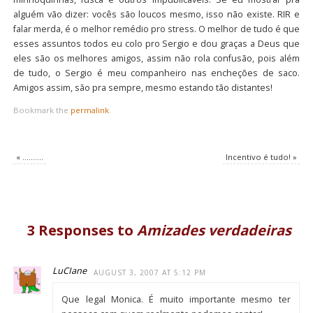
alguém vão dizer: vocês são loucos mesmo, isso não existe. RIR e
falar merda, é o melhor remédio pro stress. O melhor de tudo é que
esses assuntos todos eu colo pro Sergio e dou graças a Deus que
eles são os melhores amigos, assim não rola confusão, pois além
de tudo, o Sergio é meu companheiro nas encheções de saco.
Amigos assim, são pra sempre, mesmo estando tão distantes!
Bookmark the
permalink
.
«
……….
Incentivo é tudo!
»
3 Responses to
Amizades verdadeiras
LuCIane
AUGUST 3, 2007 AT 5:12 PM
Que legal Monica. É muito importante mesmo ter