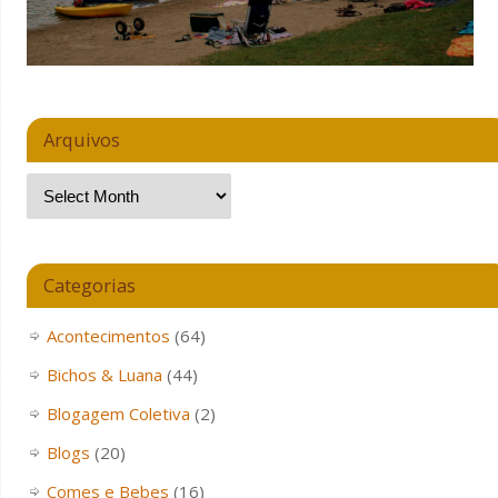
Arquivos
Categorias
Acontecimentos
(64)
Bichos & Luana
(44)
Blogagem Coletiva
(2)
Blogs
(20)
Comes e Bebes
(16)