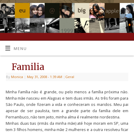
MENU
Familia
By
Monica
|
May 31, 2008
- 1:39 AM
|
Geral
Minha Família não é grande, ou pelo menos a família próxima não.
Minha mãe nasceu em Alagoas e tem duas irmãs. As três foram para
São Paulo, onde fizeram a vida e conheceram os maridos. Meu pai
apesar de ser paulista, tem a grande parte da família dele em
Pernambuco, não tem jeito, minha alma é realmente nordestina.
Minhas duas tias (irmãs da minha mãe) até hoje moram em SP, uma
tem 3 filhos homens, minha mãe 2 mulheres e a outra resolveu ficar