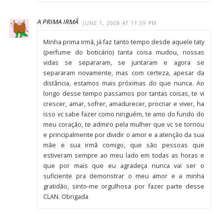
A PRIMA IRMÃ
JUNE 1, 2008 AT 11:59 PM
Minha prima irmã, já faz tanto tempo desde aquele taty
(perfume do boticário) tanta coisa mudou, nossas
vidas se separaram, se juntaram e agora se
separaram novamente, mas com certeza, apesar da
distância, estamos mais próximas do que nunca. Ao
longo desse tempo passamos por tantas coisas, te vi
crescer, amar, sofrer, amadurecer, procriar e viver, ha
isso vc sabe fazer como ninguém, te amo do fundo do
meu coração, te admiro pela mulher que vc se tornou
e principalmente por dividir o amor e a atenção da sua
mãe e sua irmã comigo, que são pessoas que
estiveram sempre ao meu lado em todas as horas e
que por mais que eu agradeça nunca vai ser o
suficiente pra demonstrar o meu amor e a minha
gratidão, sinto-me orgulhosa por fazer parte desse
CLAN. Obrigada