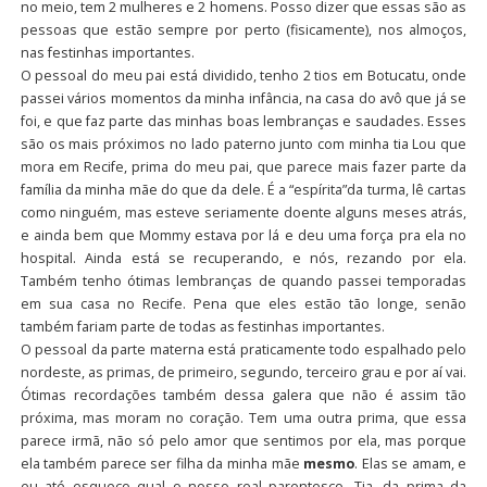
no meio, tem 2 mulheres e 2 homens. Posso dizer que essas são as
pessoas que estão sempre por perto (fisicamente), nos almoços,
nas festinhas importantes.
O pessoal do meu pai está dividido, tenho 2 tios em Botucatu, onde
passei vários momentos da minha infância, na casa do avô que já se
foi, e que faz parte das minhas boas lembranças e saudades. Esses
são os mais próximos no lado paterno junto com minha tia Lou que
mora em Recife, prima do meu pai, que parece mais fazer parte da
família da minha mãe do que da dele. É a “espírita”da turma, lê cartas
como ninguém, mas esteve seriamente doente alguns meses atrás,
e ainda bem que Mommy estava por lá e deu uma força pra ela no
hospital. Ainda está se recuperando, e nós, rezando por ela.
Também tenho ótimas lembranças de quando passei temporadas
em sua casa no Recife. Pena que eles estão tão longe, senão
também fariam parte de todas as festinhas importantes.
O pessoal da parte materna está praticamente todo espalhado pelo
nordeste, as primas, de primeiro, segundo, terceiro grau e por aí vai.
Ótimas recordações também dessa galera que não é assim tão
próxima, mas moram no coração. Tem uma outra prima, que essa
parece irmã, não só pelo amor que sentimos por ela, mas porque
ela também parece ser filha da minha mãe
mesmo
. Elas se amam, e
eu até esqueço qual o nosso real parentesco. Tia, da prima da