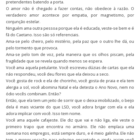
pretendentes batendo a porta.
O amor não é chegado a fazer contas, não obedece à razão. O
verdadeiro amor acontece por empatia, por magnetismo, por
conjunção estelar.
Ninguém ama outra pessoa porque ela é educada, veste-se bem e é
fã do Caetano. Isso são só referenciais.
Ama-se pelo cheiro, pelo mistério, pela paz que o outro lhe dá, ou
pelo tormento que provoca.
Ama-se pelo tom de voz, pela maneira que os olhos piscam, pela
fragilidade que se revela quando menos se espera.
Você ama aquela petulante. Você escreveu dúzias de cartas que ela
não respondeu, você deu flores que ela deixou a seco.
Você gosta de rock e ela de chorinho, você gosta de praia e ela tem
alergia a sol, você abomina Natal e ela detesta o Ano Novo, nem no
ódio vocês combinam. Então?
Então, que ela tem um jeito de sorrir que o deixa imobilizado, o beijo
dela é mais viciante do que LSD, você adora brigar com ela e ela
adora implicar com você. Isso tem nome.
Você ama aquele cafajeste. Ele diz que vai e não liga, ele veste o
primeiro trapo que encontra no armário. Ele não emplaca uma
semana nos empregos, está sempre duro, e é meio galinha. Ele não
tem a menor vocação para príncipe encantado e ainda assim você