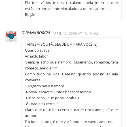
Ela tem vários textos circulando pela internet que
estão erroneamente vinculados a outros autores…
Beijão!
FABIANA BORGIA
APRIL 12, 2009 AT 10:10 AM
TAMBÉM SOU FÃ. SEGUE UM PARA VOCÊ. BJ
Quando acaba
Arnaldo Jabor
‘Sempre acho que namoro, casamento, romance, tem
começo, meio e fim.
Como tudo na vida. Detesto quando escuto aquela
conversa:
‘ -Ah,terminei o namoro…
-Nossa, estavam juntos há tanto tempo…..
-Cinco anos…que pena…acabou….
-é…não deu certo…’
Claro que deu! Deu certo durante cinco anos, só que
acabou.
E o bom da vida, é que você pode ter vários amores.