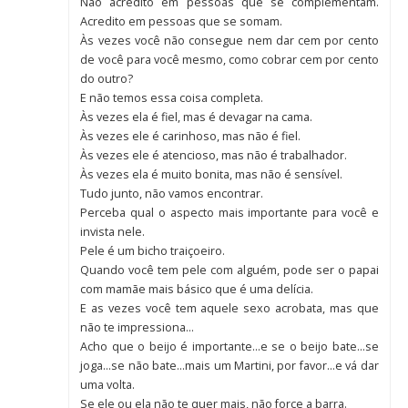
Não acredito em pessoas que se complementam.
Acredito em pessoas que se somam.
Às vezes você não consegue nem dar cem por cento
de você para você mesmo, como cobrar cem por cento
do outro?
E não temos essa coisa completa.
Às vezes ela é fiel, mas é devagar na cama.
Às vezes ele é carinhoso, mas não é fiel.
Às vezes ele é atencioso, mas não é trabalhador.
Às vezes ela é muito bonita, mas não é sensível.
Tudo junto, não vamos encontrar.
Perceba qual o aspecto mais importante para você e
invista nele.
Pele é um bicho traiçoeiro.
Quando você tem pele com alguém, pode ser o papai
com mamãe mais básico que é uma delícia.
E as vezes você tem aquele sexo acrobata, mas que
não te impressiona…
Acho que o beijo é importante…e se o beijo bate…se
joga…se não bate…mais um Martini, por favor…e vá dar
uma volta.
Se ele ou ela não te quer mais, não force a barra.