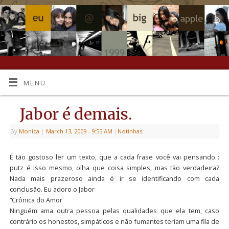
MENU
Jabor é demais.
By
Monica
|
March 13, 2009
- 9:55 AM
|
Notinhas
É tão gostoso ler um texto, que a cada frase você vai pensando :
putz é isso mesmo, olha que coisa simples, mas tão verdadeira?
Nada mais prazeroso ainda é ir se identificando com cada
conclusão. Eu adoro o Jabor
“Crônica do Amor
Ninguém ama outra pessoa pelas qualidades que ela tem, caso
contrário os honestos, simpáticos e não fumantes teriam uma fila de