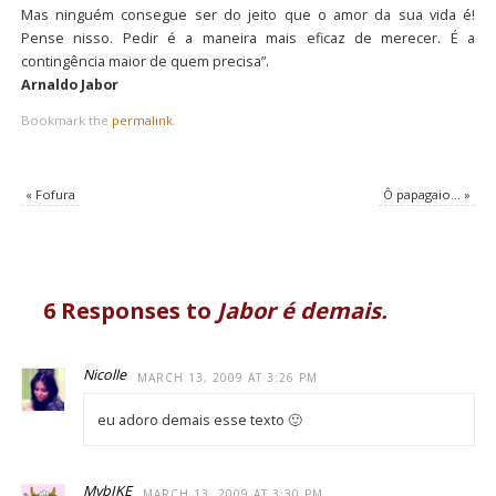
Mas ninguém consegue ser do jeito que o amor da sua vida é!
Pense nisso. Pedir é a maneira mais eficaz de merecer. É a
contingência maior de quem precisa”.
Arnaldo Jabor
Bookmark the
permalink
.
«
Fofura
Ô papagaio…
»
6 Responses to
Jabor é demais.
Nicolle
MARCH 13, 2009 AT 3:26 PM
eu adoro demais esse texto 🙂
MybIKE
MARCH 13, 2009 AT 3:30 PM