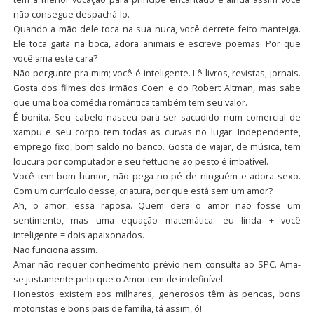
não consegue despachá-lo.
Quando a mão dele toca na sua nuca, você derrete feito manteiga.
Ele toca gaita na boca, adora animais e escreve poemas. Por que
você ama este cara?
Não pergunte pra mim; você é inteligente. Lê livros, revistas, jornais.
Gosta dos filmes dos irmãos Coen e do Robert Altman, mas sabe
que uma boa comédia romântica também tem seu valor.
É bonita. Seu cabelo nasceu para ser sacudido num comercial de
xampu e seu corpo tem todas as curvas no lugar. Independente,
emprego fixo, bom saldo no banco. Gosta de viajar, de música, tem
loucura por computador e seu fettucine ao pesto é imbatível.
Você tem bom humor, não pega no pé de ninguém e adora sexo.
Com um currículo desse, criatura, por que está sem um amor?
Ah, o amor, essa raposa. Quem dera o amor não fosse um
sentimento, mas uma equação matemática: eu linda + você
inteligente = dois apaixonados.
Não funciona assim.
Amar não requer conhecimento prévio nem consulta ao SPC. Ama-
se justamente pelo que o Amor tem de indefinível.
Honestos existem aos milhares, generosos têm às pencas, bons
motoristas e bons pais de família, tá assim, ó!