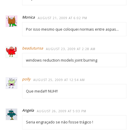
Monica
AUGUST 21, 2009 AT 6:02 PM
Por isso mesmo que coloquei normais entre aspas…
beadutunsa
AUGUST 23, 2009 AT 2:28 AM
windows reduction models joint burning
polly
AUGUST 25, 2009 AT 12:54 AM
Que meda!!! NUH!!
Angela
AUGUST 26, 2009 AT 5:03 PM
Seria engraçado se não fosse trágico !