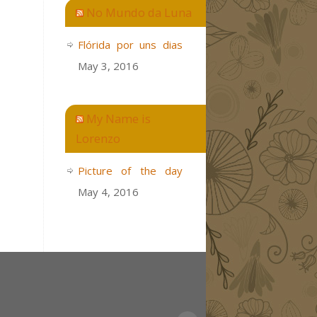
No Mundo da Luna
Flórida por uns dias
May 3, 2016
My Name is
Lorenzo
Picture of the day
May 4, 2016