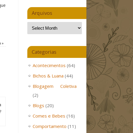
que
Arquivos
a
»
Categorias
Acontecimentos
(64)
Bichos & Luana
(44)
Blogagem Coletiva
(2)
a
Blogs
(20)
?
Comes e Bebes
(16)
Comportamento
(11)