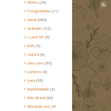
Filmes
(20)
Fotografando
(11)
Geral
(284)
Gravidez
(35)
I Love NY
(9)
Kids
(5)
Leitura
(6)
Lero Lero
(95)
Lorenzo
(4)
Luna
(59)
Maternidade
(2)
Meu Brasil
(66)
Morando_em_NY