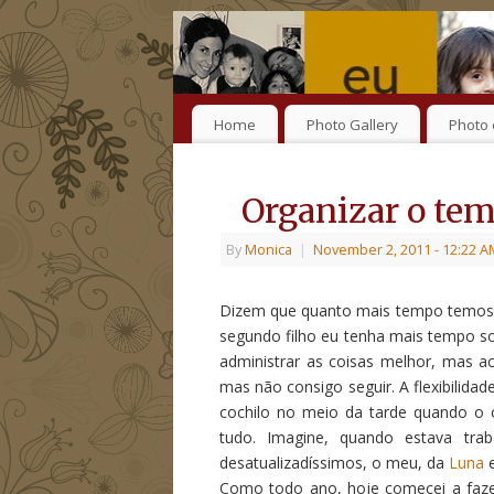
Home
Photo Gallery
Photo 
Organizar o te
By
Monica
|
November 2, 2011
- 12:22 A
Dizem que quanto mais tempo temos, 
segundo filho eu tenha mais tempo s
administrar as coisas melhor, mas a
mas não consigo seguir. A flexibilidad
cochilo no meio da tarde quando o 
tudo. Imagine, quando estava tra
desatualizadíssimos, o meu, da
Luna
e
Como todo ano, hoje comecei a fazer