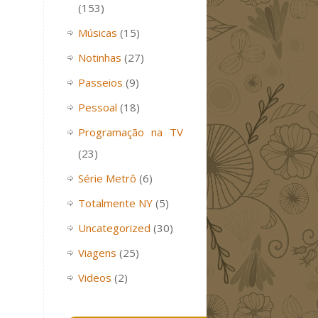
(153)
Músicas
(15)
Notinhas
(27)
Passeios
(9)
Pessoal
(18)
Programação na TV
(23)
Série Metrô
(6)
Totalmente NY
(5)
Uncategorized
(30)
Viagens
(25)
Videos
(2)