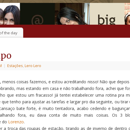
of the day
mpo
M
|
Estações
,
Lero Lero
menos coisas fazemos, e estou acreditando nisso! Não que depois
obrando, mas estando em casa e não trabalhando fora, achei que fo
cho que estou um fracasso! Já tentei estabelecer uma rotina pra m
e que tenho para ajustar as tarefas e largar pro dia seguinte, ou tirar
cansaço bate forte, é muito tentadora, acabo cedendo e bagunça
balhando fora, eu dava conta de muito mais coisas. Os 3 bl
 do
Lorenzo
.
 a troca das roupas de estação, tirando as de inverno de dentro 