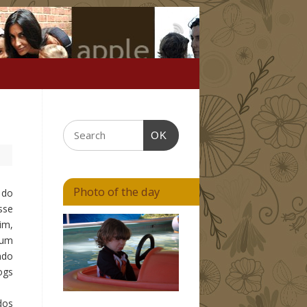
OK
Photo of the day
 do
sse
im,
 um
ndo
ogs
dos