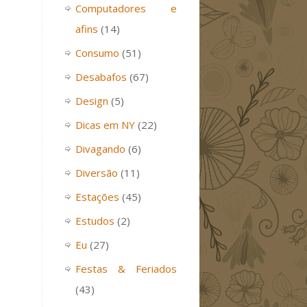
Computadores e
afins
(14)
Consumo
(51)
Desabafos
(67)
Design
(5)
Dicas em NY
(22)
Divagando
(6)
Diversão
(11)
Estações
(45)
Estudos
(2)
Eu
(27)
Festas & Feriados
(43)