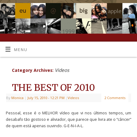
MENU
Videos
Category Archives:
THE BEST OF 2010
By
Monica
|
July 15, 2010
- 12:21 PM
|
Videos
2 Comments
Pessoal, esse é o MELHOR vídeo que vi nos últimos tempos, um
desabafo tão gostoso e aliviador, que parece que livra ate o “câncer”
de quem está apenas ouvindo. G-E-N-I-A-L.