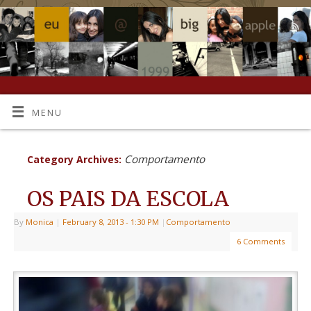
MENU
Comportamento
Category Archives:
OS PAIS DA ESCOLA
By
Monica
|
February 8, 2013
- 1:30 PM
|
Comportamento
6 Comments