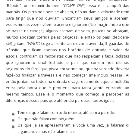
“Rápido”, ou resumindo bem
“COME ON!”
, essa é a campeã das
manhãs. Os pirralhos nem se abalam, não mudam a velocidade nem
para fingir que nos ouviram. Encontram seus amigos e acenam,
esses muitas vezes vêem o aceno e ignoram (fico imaginando o que
se passa na cabeça), alguns acenam de volta, poucos se abraçam,
muitos apostam corrida pelas calçadas, e então os pais (decidam-
se!) gritam:
“WAIT!”
. Logo a frente ao cruzar a avenida, 3 guardas de
trânsito, que ficam apenas nos horários de entrada e saída da
escola, controlam os motoristas que não respeitam a faixa, ciclistas
que ignoram o sinal fechado e pais que correm nos últimos
segundos do farol que pisca em vermelho, que na verdade deveria
fazê-los finalizar a travessia e não começar (me incluo nessa). Aí
então juntam-se todos na entrada e vagarosamente aquela multidão
entra pela porta que é pequena para tanta gente entrando ao
mesmo tempo. Esse é o momento que começo a perceber as
diferenças desses pais que até então pareciam todos iguais.
Tem os que falam com todo mundo, até com a parede.
Os que não falam com ninguém.
Os que já se apresentaram a você uma vez, já falaram oi
alguma vez, mas não falam mais.