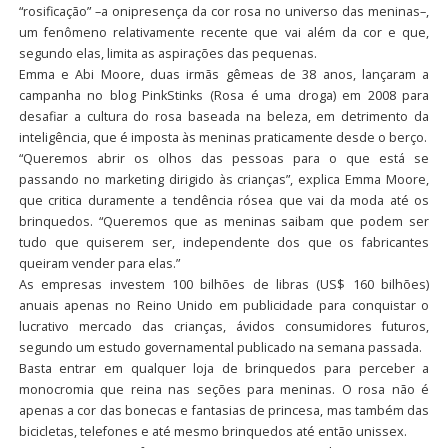
“rosificação” –a onipresença da cor rosa no universo das meninas–,
um fenômeno relativamente recente que vai além da cor e que,
segundo elas, limita as aspirações das pequenas.
Emma e Abi Moore, duas irmãs gêmeas de 38 anos, lançaram a
campanha no blog PinkStinks (Rosa é uma droga) em 2008 para
desafiar a cultura do rosa baseada na beleza, em detrimento da
inteligência, que é imposta às meninas praticamente desde o berço.
“Queremos abrir os olhos das pessoas para o que está se
passando no marketing dirigido às crianças”, explica Emma Moore,
que critica duramente a tendência rósea que vai da moda até os
brinquedos. “Queremos que as meninas saibam que podem ser
tudo que quiserem ser, independente dos que os fabricantes
queiram vender para elas.”
As empresas investem 100 bilhões de libras (US$ 160 bilhões)
anuais apenas no Reino Unido em publicidade para conquistar o
lucrativo mercado das crianças, ávidos consumidores futuros,
segundo um estudo governamental publicado na semana passada.
Basta entrar em qualquer loja de brinquedos para perceber a
monocromia que reina nas seções para meninas. O rosa não é
apenas a cor das bonecas e fantasias de princesa, mas também das
bicicletas, telefones e até mesmo brinquedos até então unissex.