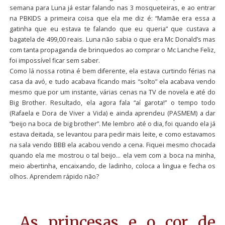
semana para Luna já estar falando nas 3 mosqueteiras, e ao entrar
na PBKIDS a primeira coisa que ela me diz é: “Mamãe era essa a
gatinha que eu estava te falando que eu queria” que custava a
bagatela de 499,00 reais. Luna não sabia o que era Mc Donald’s mas
com tanta propaganda de brinquedos ao comprar o Mc Lanche Feliz,
foi impossível ficar sem saber.
Como lá nossa rotina é bem diferente, ela estava curtindo férias na
casa da avó, e tudo acabava ficando mais “solto” ela acabava vendo
mesmo que por um instante, várias cenas na TV de novela e até do
Big Brother. Resultado, ela agora fala “aí garota!” o tempo todo
(Rafaela e Dora de Viver a Vida) e ainda aprendeu (PASMEM) a dar
“beijo na boca de big brother”. Me lembro até o dia, foi quando ela já
estava deitada, se levantou para pedir mais leite, e como estavamos
na sala vendo BBB ela acabou vendo a cena. Fiquei mesmo chocada
quando ela me mostrou o tal beijo… ela vem com a boca na minha,
meio abertinha, encaixando, de ladinho, coloca a lingua e fecha os
olhos. Aprendem rápido não?
As princesas e o cor de