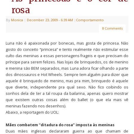
rosa
By
Monica
|
December 23, 2009
- 6:39 AM
|
Comportamento
8 Comments
Luna não é apaixonada por bonecas, mas gosta de princesa. Não
gosto do conceito “princesa” e tento realmente não estimular esse
culto das meninas a essas personagens frageis e que precisam do
príncipe para serem felizes. Nas lojas de brinquedos, os de menino
e menina são BEM separados, mas Luna adora ficar olhando a parte
dos dinossauros e Hot Wheels. Sempre tem alguém para dizer que
aquele é brinquedo de menino, mas pra mim, brinquedo é aquele
que diverte, independente pra qual sexo. Não fico coibindo os
sonhos dela de ter a tal roupa da bailarina, apenas quero mostrar
que existem outras coisas além do ballet (o que ela mais vê
meninas fazendo nos desenhos).
Abaixo, a reportagem do UOL:
Mães combatem “ditadura do rosa” imposta às meninas
Duas mães inglesas declararam guerra ao que chamam de