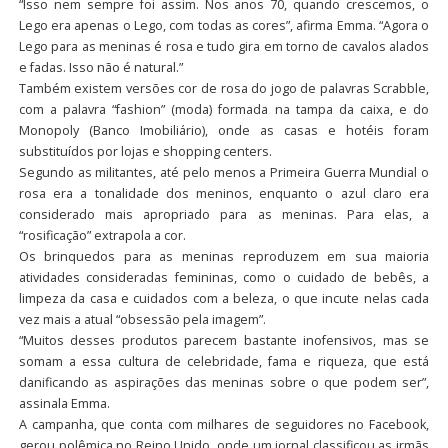
“Isso nem sempre foi assim. Nos anos 70, quando crescemos, o
Lego era apenas o Lego, com todas as cores”, afirma Emma. “Agora o
Lego para as meninas é rosa e tudo gira em torno de cavalos alados
e fadas. Isso não é natural.”
Também existem versões cor de rosa do jogo de palavras Scrabble,
com a palavra “fashion” (moda) formada na tampa da caixa, e do
Monopoly (Banco Imobiliário), onde as casas e hotéis foram
substituídos por lojas e shopping centers.
Segundo as militantes, até pelo menos a Primeira Guerra Mundial o
rosa era a tonalidade dos meninos, enquanto o azul claro era
considerado mais apropriado para as meninas. Para elas, a
“rosificação” extrapola a cor.
Os brinquedos para as meninas reproduzem em sua maioria
atividades consideradas femininas, como o cuidado de bebês, a
limpeza da casa e cuidados com a beleza, o que incute nelas cada
vez mais a atual “obsessão pela imagem”.
“Muitos desses produtos parecem bastante inofensivos, mas se
somam a essa cultura de celebridade, fama e riqueza, que está
danificando as aspirações das meninas sobre o que podem ser”,
assinala Emma.
A campanha, que conta com milhares de seguidores no Facebook,
gerou polêmica no Reino Unido, onde um jornal classificou as irmãs