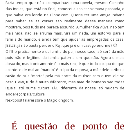
Fazia tempo que não acompanhava uma novela, mesmo Caminho
das Indias, que está no final, comecei a assistir semana passada, o
que sabia era lendo na Globo.com. Queria ter uma amiga indiana
para saber se as coisas são realmente dessa maneira como
mostram, pois tudo me parece absurdo. A mulher fica viúva, não tem
mais vida, não se arruma mais, vira um nada, um estorvo para a
familia do marido, e ainda tem que ajudar as empregadas da casa.
JESUS, já não basta perder o Raj, que já é um castigo enorme? 🙂
O filho praticamente é da família do pai, nesse caso, só será da mãe
pois não é legítimo da família paterna em questão. Agora o mais
absurdo, mas ironicamente é o mais real, é que toda a culpa do que
acontece de mal ao “marido” é culpa da esposa, a mãe dele atribui a
razão de sua “morte” pela má sorte da mulher com quem ele se
casou. Aiai, tudo é muito diferente, mas mãe de homens são todas
iguais, até numa cultura TÃO diferente da nossa, só mudam de
endereço/país/cultura.
Next post falarei sbre o Magic Kingdom.
É questão de ponto de