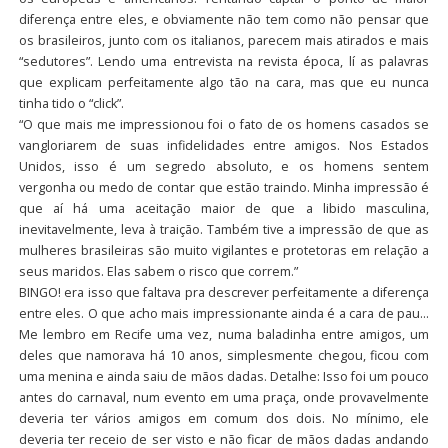
diferença entre eles, e obviamente não tem como não pensar que
os brasileiros, junto com os italianos, parecem mais atirados e mais
“sedutores”. Lendo uma entrevista na revista época, lí as palavras
que explicam perfeitamente algo tão na cara, mas que eu nunca
tinha tido o “click”.
“O que mais me impressionou foi o fato de os homens casados se
vangloriarem de suas infidelidades entre amigos. Nos Estados
Unidos, isso é um segredo absoluto, e os homens sentem
vergonha ou medo de contar que estão traindo. Minha impressão é
que aí há uma aceitação maior de que a libido masculina,
inevitavelmente, leva à traição. Também tive a impressão de que as
mulheres brasileiras são muito vigilantes e protetoras em relação a
seus maridos. Elas sabem o risco que correm.”
BINGO! era isso que faltava pra descrever perfeitamente a diferença
entre eles. O que acho mais impressionante ainda é a cara de pau…
Me lembro em Recife uma vez, numa baladinha entre amigos, um
deles que namorava há 10 anos, simplesmente chegou, ficou com
uma menina e ainda saiu de mãos dadas. Detalhe: Isso foi um pouco
antes do carnaval, num evento em uma praça, onde provavelmente
deveria ter vários amigos em comum dos dois. No mínimo, ele
deveria ter receio de ser visto e não ficar de mãos dadas andando