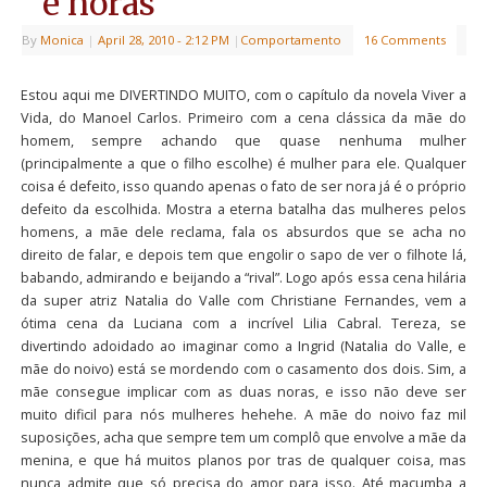
e noras
By
Monica
|
April 28, 2010
- 2:12 PM
|
Comportamento
16 Comments
Estou aqui me DIVERTINDO MUITO, com o capítulo da novela Viver a
Vida, do Manoel Carlos. Primeiro com a cena clássica da mãe do
homem, sempre achando que quase nenhuma mulher
(principalmente a que o filho escolhe) é mulher para ele. Qualquer
coisa é defeito, isso quando apenas o fato de ser nora já é o próprio
defeito da escolhida. Mostra a eterna batalha das mulheres pelos
homens, a mãe dele reclama, fala os absurdos que se acha no
direito de falar, e depois tem que engolir o sapo de ver o filhote lá,
babando, admirando e beijando a “rival”. Logo após essa cena hilária
da super atriz Natalia do Valle com Christiane Fernandes, vem a
ótima cena da Luciana com a incrível Lilia Cabral. Tereza, se
divertindo adoidado ao imaginar como a Ingrid (Natalia do Valle, e
mãe do noivo) está se mordendo com o casamento dos dois. Sim, a
mãe consegue implicar com as duas noras, e isso não deve ser
muito dificil para nós mulheres hehehe. A mãe do noivo faz mil
suposições, acha que sempre tem um complô que envolve a mãe da
menina, e que há muitos planos por tras de qualquer coisa, mas
nunca admite que só precisa do amor para isso. Até macumba a