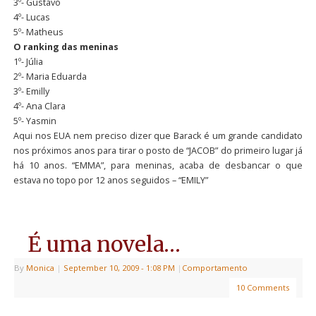
3º- Gustavo
4º- Lucas
5º- Matheus
O ranking das meninas
1º- Júlia
2º- Maria Eduarda
3º- Emilly
4º- Ana Clara
5º- Yasmin
Aqui nos EUA nem preciso dizer que Barack é um grande candidato
nos próximos anos para tirar o posto de “JACOB” do primeiro lugar já
há 10 anos. “EMMA”, para meninas, acaba de desbancar o que
estava no topo por 12 anos seguidos – “EMILY”
É uma novela…
By
Monica
|
September 10, 2009
- 1:08 PM
|
Comportamento
10 Comments