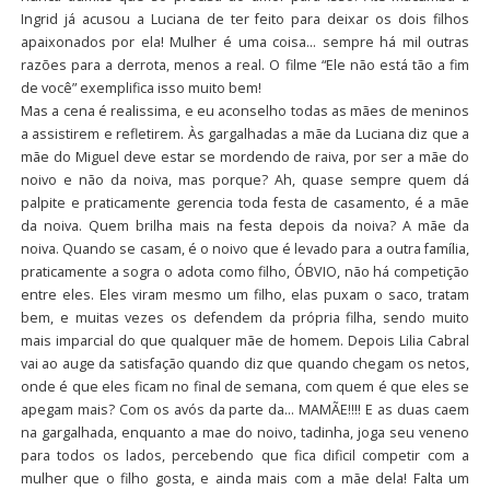
Ingrid já acusou a Luciana de ter feito para deixar os dois filhos
apaixonados por ela! Mulher é uma coisa… sempre há mil outras
razões para a derrota, menos a real. O filme “Ele não está tão a fim
de você” exemplifica isso muito bem!
Mas a cena é realissima, e eu aconselho todas as mães de meninos
a assistirem e refletirem. Às gargalhadas a mãe da Luciana diz que a
mãe do Miguel deve estar se mordendo de raiva, por ser a mãe do
noivo e não da noiva, mas porque? Ah, quase sempre quem dá
palpite e praticamente gerencia toda festa de casamento, é a mãe
da noiva. Quem brilha mais na festa depois da noiva? A mãe da
noiva. Quando se casam, é o noivo que é levado para a outra família,
praticamente a sogra o adota como filho, ÓBVIO, não há competição
entre eles. Eles viram mesmo um filho, elas puxam o saco, tratam
bem, e muitas vezes os defendem da própria filha, sendo muito
mais imparcial do que qualquer mãe de homem. Depois Lilia Cabral
vai ao auge da satisfação quando diz que quando chegam os netos,
onde é que eles ficam no final de semana, com quem é que eles se
apegam mais? Com os avós da parte da… MAMÃE!!!! E as duas caem
na gargalhada, enquanto a mae do noivo, tadinha, joga seu veneno
para todos os lados, percebendo que fica dificil competir com a
mulher que o filho gosta, e ainda mais com a mãe dela! Falta um