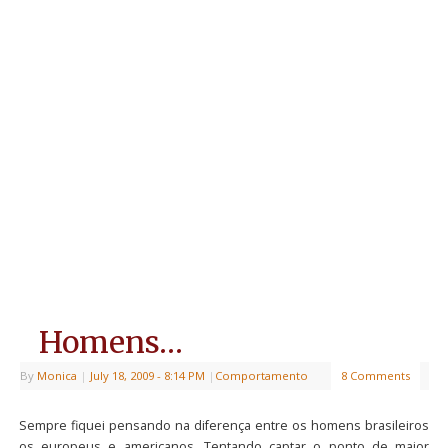
Homens…
By
Monica
|
July 18, 2009
- 8:14 PM
|
Comportamento
8 Comments
Sempre fiquei pensando na diferença entre os homens brasileiros
os europeus e americanos. Tentando captar o ponto de maior