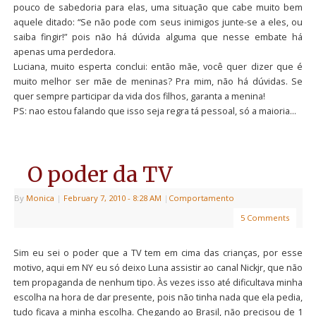
pouco de sabedoria para elas, uma situação que cabe muito bem
aquele ditado: “Se não pode com seus inimigos junte-se a eles, ou
saiba fingir!” pois não há dúvida alguma que nesse embate há
apenas uma perdedora.
Luciana, muito esperta conclui: então mãe, você quer dizer que é
muito melhor ser mãe de meninas? Pra mim, não há dúvidas. Se
quer sempre participar da vida dos filhos, garanta a menina!
PS: nao estou falando que isso seja regra tá pessoal, só a maioria…
O poder da TV
By
Monica
|
February 7, 2010
- 8:28 AM
|
Comportamento
5 Comments
Sim eu sei o poder que a TV tem em cima das crianças, por esse
motivo, aqui em NY eu só deixo Luna assistir ao canal Nickjr, que não
tem propaganda de nenhum tipo. Às vezes isso até dificultava minha
escolha na hora de dar presente, pois não tinha nada que ela pedia,
tudo ficava a minha escolha. Chegando ao Brasil, não precisou de 1