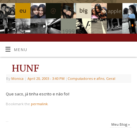
MENU
HUNF
By
Monica
|
April 20, 2003
- 3:40 PM
|
Computadores e afins
,
Geral
Que saco, já tinha escrito e não foi!
Bookmark the
permalink
.
Meu Blog
»