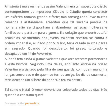
A história é mais ou menos assim: Valentim era um sacerdote cristão
contemporâneo do imperador Cláudio II. Cláudio queria constituir
um exército romano grande e forte; não conseguindo levar muitos
romanos a alistarem-se, acreditou que tal sucedia porque os
homens não se dispunham a abandonar as suas mulheres e
famílias para partirem para a guerra. E a solução que encontrou… foi
proibir os casamentos dos jovens! Valentim revoltou-se contra a
ordem imperial e, ajudado por S. Mário, teria casado muitos pares
em segredo. Quando foi descoberto, foi preso, torturado e
decapitado em 14 de Fevereiro.
A lenda tem ainda algumas variantes que acrescentam pormenores
a esta história. Segundo uma delas, enquanto estava na prisão
Valentim era visitado pela filha do seu guarda, com quem mantinha
longas conversas e de quem se tornou amigo. No dia da sua morte,
teria deixado um bilhete dizendo “Do teu Valentim”.
Tal como o Natal. O Amor deveria ser celebrado todos os dias. Não
quando o consumo quer!
Bookmark the
permalink
.