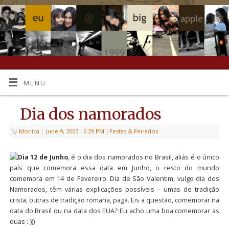
MENU
Dia dos namorados
By
Monica
|
June 9, 2003
- 6:29 PM
|
Festas & Feriados
Dia 12 de Junho
, é o dia dos namorados no Brasil, aliás é o único
país que comemora essa data em Junho, o resto do mundo
comemora em 14 de Fevereiro. Dia de São Valentim, vulgo dia dos
Namorados, têm várias explicações possíveis – umas de tradição
cristã, outras de tradição romana, pagã. Eis a questão, comemorar na
data do Brasil ou na data dos EUA? Eu acho uma boa comemorar as
duas :-)))