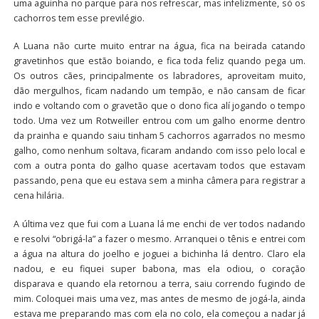
uma aguinha no parque para nos refrescar, mas infelizmente, só os
cachorros tem esse previlégio.
A Luana não curte muito entrar na água, fica na beirada catando
gravetinhos que estão boiando, e fica toda feliz quando pega um.
Os outros cães, principalmente os labradores, aproveitam muito,
dão mergulhos, ficam nadando um tempão, e não cansam de ficar
indo e voltando com o gravetão que o dono fica alí jogando o tempo
todo. Uma vez um Rotweiller entrou com um galho enorme dentro
da prainha e quando saiu tinham 5 cachorros agarrados no mesmo
galho, como nenhum soltava, ficaram andando com isso pelo local e
com a outra ponta do galho quase acertavam todos que estavam
passando, pena que eu estava sem a minha câmera para registrar a
cena hilária.
A última vez que fui com a Luana lá me enchi de ver todos nadando
e resolvi “obrigá-la” a fazer o mesmo. Arranquei o tênis e entrei com
a água na altura do joelho e joguei a bichinha lá dentro. Claro ela
nadou, e eu fiquei super babona, mas ela odiou, o coração
disparava e quando ela retornou a terra, saiu correndo fugindo de
mim. Coloquei mais uma vez, mas antes de mesmo de jogá-la, ainda
estava me preparando mas com ela no colo, ela começou a nadar já