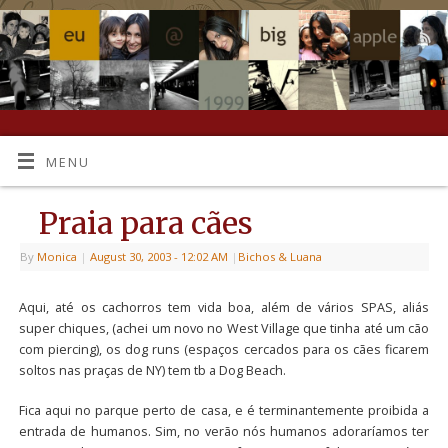
MENU
Praia para cães
By
Monica
|
August 30, 2003
- 12:02 AM
|
Bichos & Luana
Aqui, até os cachorros tem vida boa, além de vários SPAS, aliás
super chiques, (achei um novo no West Village que tinha até um cão
com piercing), os dog runs (espaços cercados para os cães ficarem
soltos nas praças de NY) tem tb a Dog Beach.
Fica aqui no parque perto de casa, e é terminantemente proibida a
entrada de humanos. Sim, no verão nós humanos adoraríamos ter