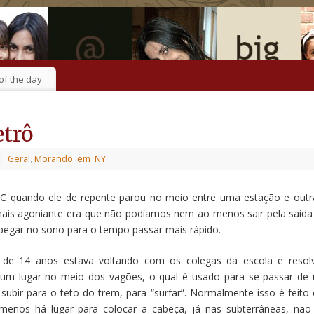
of the day
trô
|
Geral
,
Morando_em_NY
C quando ele de repente parou no meio entre uma estação e outr
mais agoniante era que não podíamos nem ao menos sair pela saída
pegar no sono para o tempo passar mais rápido.
de 14 anos estava voltando com os colegas da escola e resol
a um lugar no meio dos vagões, o qual é usado para se passar de
 subir para o teto do trem, para “surfar”. Normalmente isso é feito
 menos há lugar para colocar a cabeça, já nas subterrâneas, não