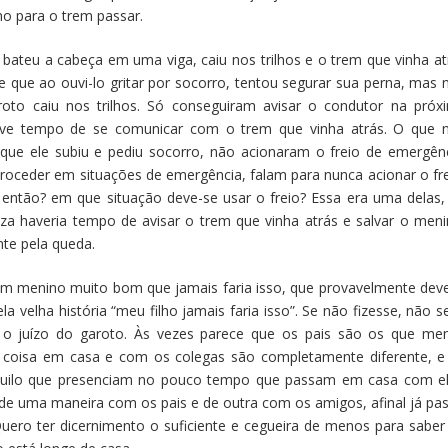
o para o trem passar.
bateu a cabeça em uma viga, caiu nos trilhos e o trem que vinha at
e que ao ouvi-lo gritar por socorro, tentou segurar sua perna, mas 
roto caiu nos trilhos. Só conseguiram avisar o condutor na próx
ve tempo de se comunicar com o trem que vinha atrás. O que 
ue ele subiu e pediu socorro, não acionaram o freio de emergênc
oceder em situações de emergência, falam para nunca acionar o fre
 então? em que situação deve-se usar o freio? Essa era uma delas,
a haveria tempo de avisar o trem que vinha atrás e salvar o meni
nte pela queda.
 um menino muito bom que jamais faria isso, que provavelmente deve
la velha história “meu filho jamais faria isso”. Se não fizesse, não se
ar o juízo do garoto. Às vezes parece que os pais são os que me
 coisa em casa e com os colegas são completamente diferente, e
quilo que presenciam no pouco tempo que passam em casa com el
 de uma maneira com os pais e de outra com os amigos, afinal já pas
uero ter dicernimento o suficiente e cegueira de menos para saber