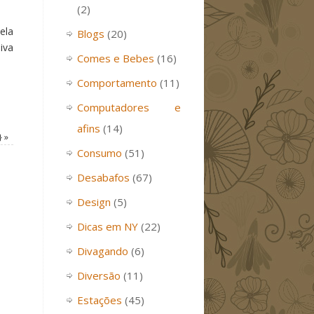
(2)
ela
Blogs
(20)
iva
Comes e Bebes
(16)
Comportamento
(11)
Computadores e
afins
(14)
}
»
Consumo
(51)
Desabafos
(67)
Design
(5)
Dicas em NY
(22)
Divagando
(6)
Diversão
(11)
Estações
(45)