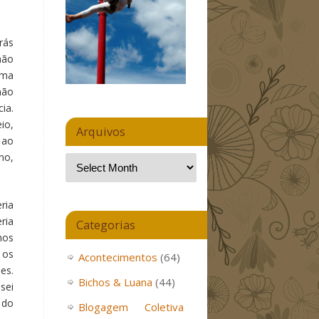
rás
não
ima
não
ia.
io,
Arquivos
 ao
no,
ria
ria
Categorias
nos
 os
Acontecimentos
(64)
es.
Bichos & Luana
(44)
sei
 do
Blogagem Coletiva