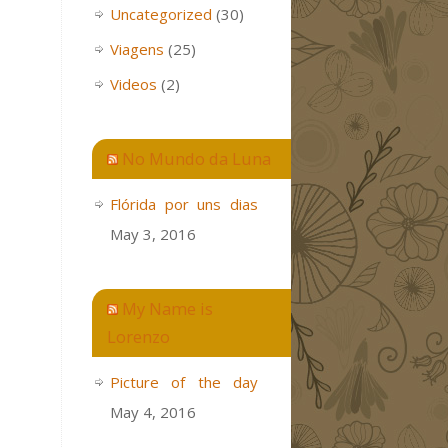
Uncategorized
(30)
Viagens
(25)
Videos
(2)
No Mundo da Luna
Flórida por uns dias
May 3, 2016
My Name is
Lorenzo
Picture of the day
May 4, 2016