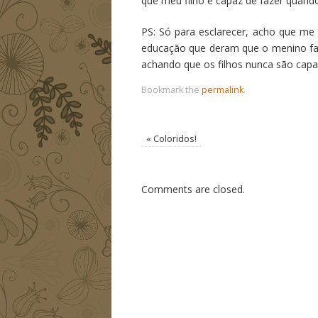
que meu filho é capaz de fazer quando
PS: Só para esclarecer, acho que me
educação que deram que o menino faz
achando que os filhos nunca são capa
Bookmark the
permalink
.
«
Coloridos!
Comments are closed.