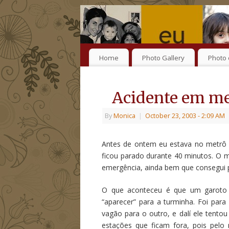
Home
Photo Gallery
Photo 
Acidente em me
By
Monica
|
October 23, 2003
- 2:09 AM
Antes de ontem eu estava no metrô 
ficou parado durante 40 minutos. O 
emergência, ainda bem que consegui 
O que aconteceu é que um garoto 
“aparecer” para a turminha. Foi par
vagão para o outro, e dalí ele tentou
estações que ficam fora, pois pelo