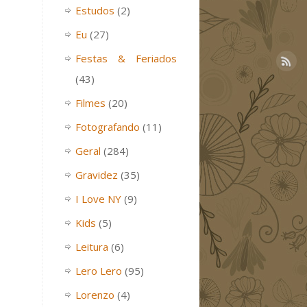
Estudos
(2)
Eu
(27)
Festas & Feriados
(43)
Filmes
(20)
Fotografando
(11)
Geral
(284)
Gravidez
(35)
I Love NY
(9)
Kids
(5)
Leitura
(6)
Lero Lero
(95)
Lorenzo
(4)