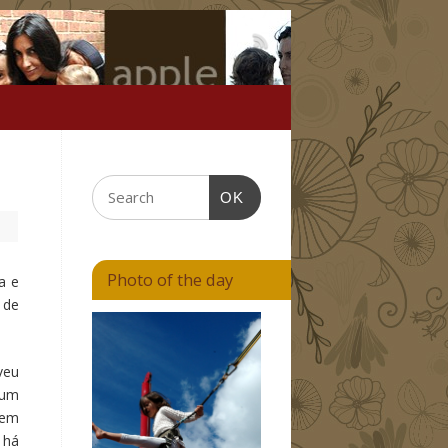
OK
Photo of the day
a e
 de
veu
 um
 em
 há