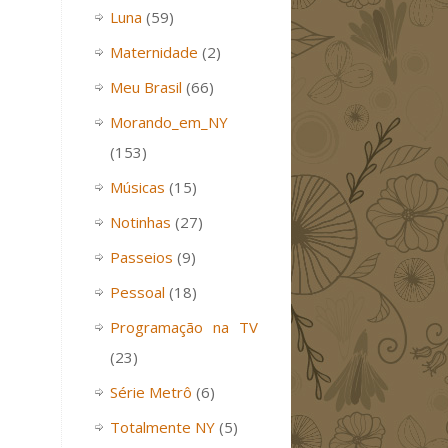
Luna
(59)
Maternidade
(2)
Meu Brasil
(66)
Morando_em_NY
(153)
Músicas
(15)
Notinhas
(27)
Passeios
(9)
Pessoal
(18)
Programação na TV
(23)
Série Metrô
(6)
Totalmente NY
(5)