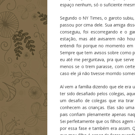
espaço nenhum, só o suficiente mesm
Segundo o NY Times, o garoto subiu, 
passou por cima dele. Sua amiga diss
conseguiu, foi escorregando e o ga
estação, mas até avisarem não hou
entendi foi porque no momento em q
Sempre que tem avisos sobre como pr
eu até me perguntava, pra que serve
menos se o trem parasse, com certez
caso ele já não tivesse morrido some
Aí vem a família dizendo que ele era
ter sido desafiado pelos colegas, aque
um desafio de colegas que iria tir
conhecem as crianças. Elas são uma
pais confiam plenamente apenas na
Sei perfeitamente que os filhos agem
por essa fase e também era assim. Q