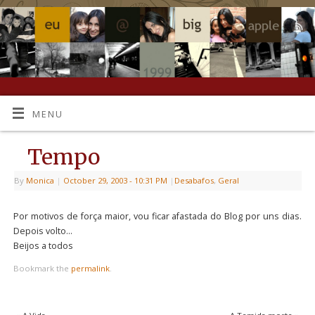
MENU
Tempo
By
Monica
|
October 29, 2003
- 10:31 PM
|
Desabafos
,
Geral
Por motivos de força maior, vou ficar afastada do Blog por uns dias.
Depois volto…
Beijos a todos
Bookmark the
permalink
.