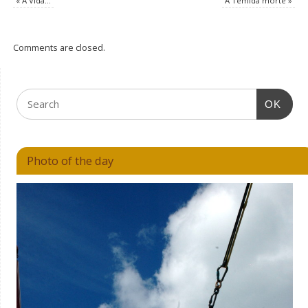
«
A Vida…
A Temida morte
»
Comments are closed.
OK
Photo of the day