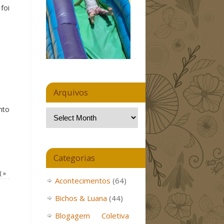
foi
Arquivos
nto
Categorias
-(
»
Acontecimentos
(64)
Bichos & Luana
(44)
Blogagem Coletiva