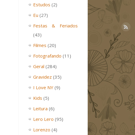
Estudos
(2)
Eu
(27)
Festas & Feriados
(43)
Filmes
(20)
Fotografando
(11)
Geral
(284)
Gravidez
(35)
I Love NY
(9)
Kids
(5)
Leitura
(6)
Lero Lero
(95)
Lorenzo
(4)