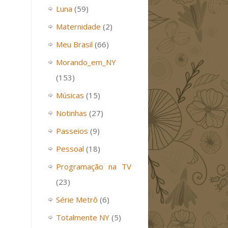
Luna
(59)
Maternidade
(2)
Meu Brasil
(66)
Morando_em_NY
(153)
Músicas
(15)
Notinhas
(27)
Passeios
(9)
Pessoal
(18)
Programação na TV
(23)
Série Metrô
(6)
Totalmente NY
(5)