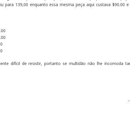
aiu para 139,00 enquanto essa mesma peça aqui custava $90.00 e 
.00
.00
00
00
nte difícil de resistir, portanto se multidão não lhe incomoda ta
: