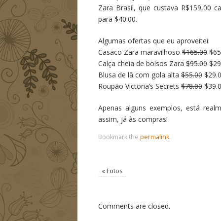
Zara Brasil, que custava R$159,00 c
para $40.00.
Algumas ofertas que eu aproveitei:
Casaco Zara maravilhoso
$165.00
$65
Calça cheia de bolsos Zara
$95.00
$29
Blusa de lã com gola alta
$55.00
$29.
Roupão Victoria’s Secrets
$78.00
$39.
Apenas alguns exemplos, está realme
assim, já às compras!
Bookmark the
permalink
.
«
Fotos
Comments are closed.