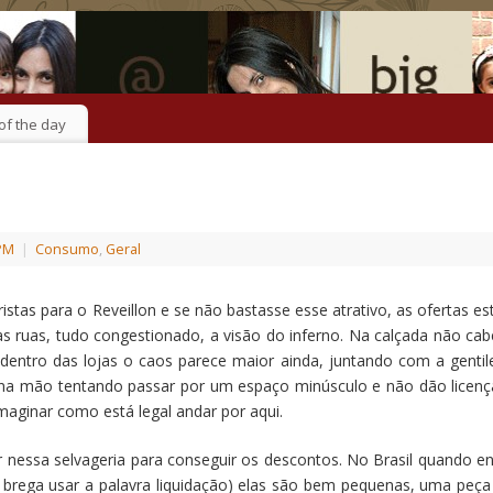
of the day
 PM
|
Consumo
,
Geral
istas para o Reveillon e se não bastasse esse atrativo, as ofertas es
pelas ruas, tudo congestionado, a visão do inferno. Na calçada não ca
dentro das lojas o caos parece maior ainda, juntando com a gentil
 na mão tentando passar por um espaço minúsculo e não dão licenç
aginar como está legal andar por aqui.
r nessa selvageria para conseguir os descontos. No Brasil quando en
am brega usar a palavra liquidação) elas são bem pequenas, uma peça