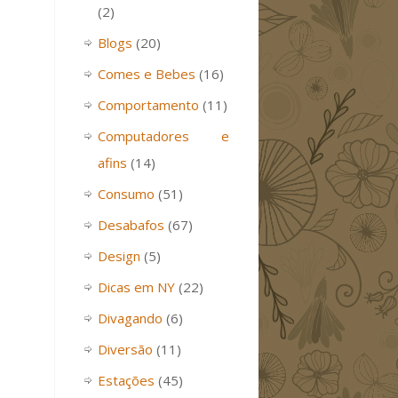
(2)
Blogs
(20)
Comes e Bebes
(16)
Comportamento
(11)
Computadores e
afins
(14)
Consumo
(51)
Desabafos
(67)
Design
(5)
Dicas em NY
(22)
Divagando
(6)
Diversão
(11)
Estações
(45)