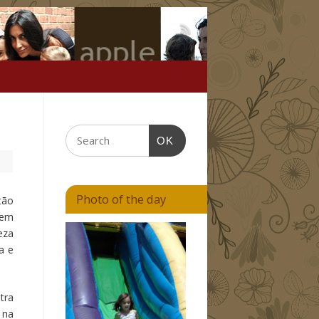
OK
Photo of the day
tão
bem
eza
a e
tra
 na