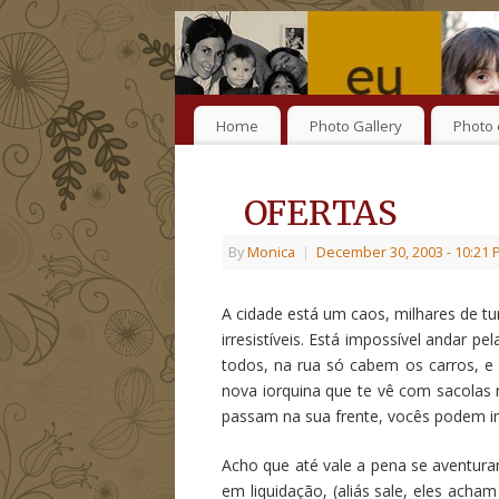
Home
Photo Gallery
Photo 
OFERTAS
By
Monica
|
December 30, 2003
- 10:21
A cidade está um caos, milhares de tur
irresistíveis. Está impossível andar 
todos, na rua só cabem os carros, e 
nova iorquina que te vê com sacolas
passam na sua frente, vocês podem im
Acho que até vale a pena se aventura
em liquidação, (aliás sale, eles ach