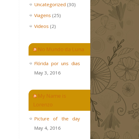
Uncategorized
(30)
Viagens
(25)
Videos
(2)
No Mundo da Luna
Flórida por uns dias
May 3, 2016
My Name is
Lorenzo
Picture of the day
May 4, 2016