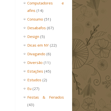
Computadores e
afins
(14)
Consumo
(51)
Desabafos
(67)
Design
(5)
Dicas em NY
(22)
Divagando
(6)
Diversão
(11)
Estações
(45)
Estudos
(2)
Eu
(27)
Festas & Feriados
(43)