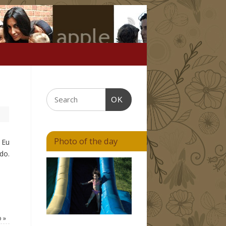
OK
Photo of the day
 Eu
do.
o
»