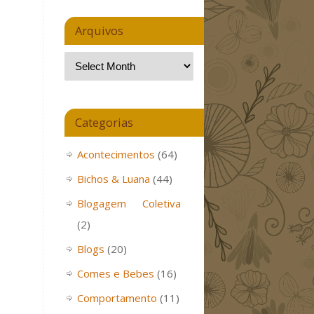
Arquivos
Categorias
Acontecimentos
(64)
Bichos & Luana
(44)
Blogagem Coletiva
(2)
Blogs
(20)
Comes e Bebes
(16)
Comportamento
(11)