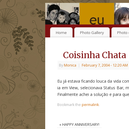
Home
Photo Gallery
Photo 
Coisinha Chata
By
Monica
|
February 7, 2004
- 12:20 AM
Eu já estava ficando louca da vida co
ia em View, selecionava Status Bar, m
Finalmente achei a solução e para 
Bookmark the
permalink
.
«
HAPPY ANNIVERSARY!