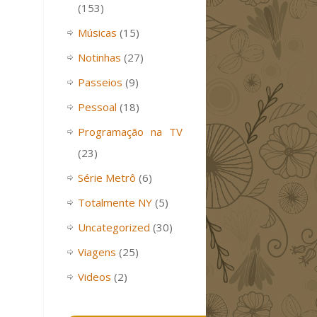
(153)
Músicas
(15)
Notinhas
(27)
Passeios
(9)
Pessoal
(18)
Programação na TV
(23)
Série Metrô
(6)
Totalmente NY
(5)
Uncategorized
(30)
Viagens
(25)
Videos
(2)