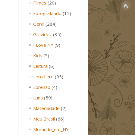
Filmes
(20)
Fotografando
(11)
Geral
(284)
Gravidez
(35)
I Love NY
(9)
Kids
(5)
Leitura
(6)
Lero Lero
(95)
Lorenzo
(4)
Luna
(59)
Maternidade
(2)
Meu Brasil
(66)
Morando_em_NY