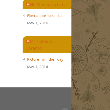
No Mundo da Luna
Flórida por uns dias
May 3, 2016
My Name is
Lorenzo
Picture of the day
May 4, 2016