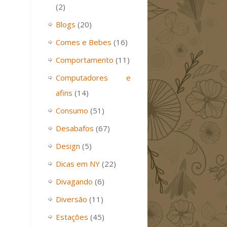
(2)
Blogs
(20)
Comes e Bebes
(16)
Comportamento
(11)
Computadores e
afins
(14)
Consumo
(51)
Desabafos
(67)
Design
(5)
Dicas em NY
(22)
Divagando
(6)
Diversão
(11)
Estações
(45)