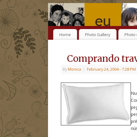
Home
Photo Gallery
Photo 
Comprando trav
By
Monica
|
February 24, 2004
- 7:28 PM
Nu
Co
pe
pe
pr
nú