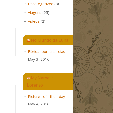
Uncategorized
(30)
Viagens
(25)
Videos
(2)
No Mundo da Luna
Flórida por uns dias
May 3, 2016
My Name is
Lorenzo
Picture of the day
May 4, 2016