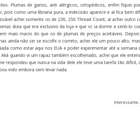
s. Plumas de ganso, anti alérgicos, ortopédicos, enfim fiquei por
 pois como uma libriana pura, a indecisão aparece e aí fica bem difíc
oável achei somente os de 230, 250 Thread Count, aí achei outro 
nas dizia que era exclusivo da loja e que vc ia dormir e senti-lo c
eem mais macio do que os de plumas de preços aceitáveis. Depois
as ainda não sei se escolhi o correto, achei ele um pouco alto, mas
. Nada como estar aqui nos EUA e poder experimentar até a semana 
 Aliá quando vi um rapaz também escolhenado, achei que ele entend
me respondeu que nunca na vida dele ele teve uma tarefa tão difícil, 
abou indo embora sem levar nada.
Interessante