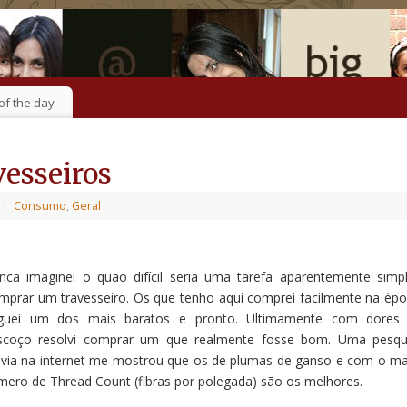
of the day
esseiros
|
Consumo
,
Geral
nca imaginei o quão difícil seria uma tarefa aparentemente simpl
mprar um travesseiro. Os que tenho aqui comprei facilmente na épo
guei um dos mais baratos e pronto. Ultimamente com dores
scoço resolvi comprar um que realmente fosse bom. Uma pesqu
évia na internet me mostrou que os de plumas de ganso e com o ma
mero de Thread Count (fibras por polegada) são os melhores.