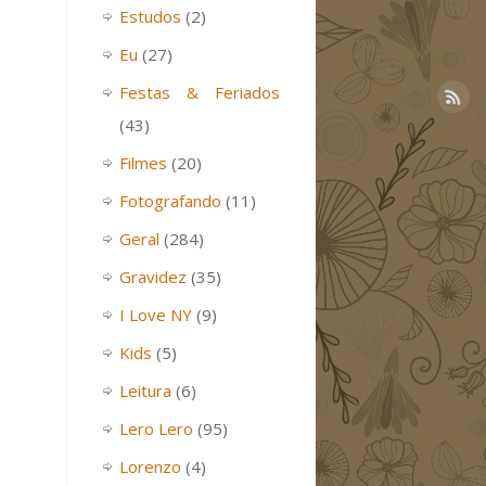
Estudos
(2)
Eu
(27)
Festas & Feriados
(43)
Filmes
(20)
Fotografando
(11)
Geral
(284)
Gravidez
(35)
I Love NY
(9)
Kids
(5)
Leitura
(6)
Lero Lero
(95)
Lorenzo
(4)