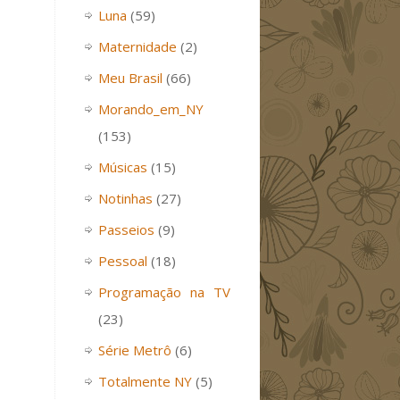
Luna
(59)
Maternidade
(2)
Meu Brasil
(66)
Morando_em_NY
(153)
Músicas
(15)
Notinhas
(27)
Passeios
(9)
Pessoal
(18)
Programação na TV
(23)
Série Metrô
(6)
Totalmente NY
(5)