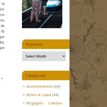
 lá
il.
com
omo
 de
 tb
que
ia,
Arquivos
que
Categorias
…
»
Acontecimentos
(64)
Bichos & Luana
(44)
Blogagem Coletiva