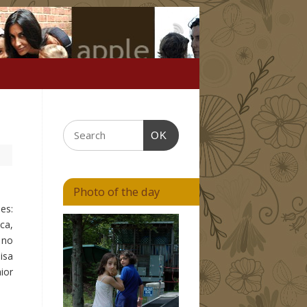
OK
Photo of the day
es:
ca,
 no
isa
ior