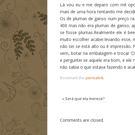
Lá vou eu e me deparo com mil opcõe
mais de uma hora tentando me decidir,
Os de plumas de ganso num preço raz
400 mas não era plumas de ganso, ape
se fosse plumas.Realmente ele é be
muito escolher acabei levando esse, m
não sei se está alto ou é impressão
vem, botar na embalagem e trocar 🙂
e perguntei se aquele era bom, e ele 
não sabia o que estava fazendo e ac
Bookmark the
permalink
.
«
Será que ela merece?
Comments are closed.