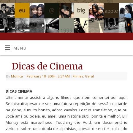
MENU
Dicas de Cinema
By
Monica
|
February 18, 2004
- 2:57 AM
|
Filmes
,
Geral
DICAS CINEMA
Ultimamente assisti a alguns filmes que nem comentei por aqui.
Seabiscuit apesar de ser uma futura repetição de sessão da tarde
na globo, é muito bonito, adoro cavalos. Lost in Translation, que ou
você ama ou odeia, eu amei, uma história sutil, bonita e melhor, Bill
Murray está maravilhoso. Touching the Void, um documentário
verídico sobre uma dupla de alpinistas, apesar de eu ter cochilado