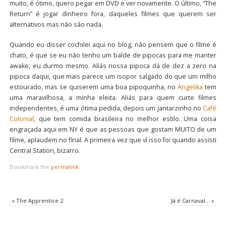
muito, é ótimo, quero pegar em DVD e ver novamente. O último, “The
Return” é jogar dinheiro fora, daqueles filmes que querem ser
alternativos mas não são nada.
Quando eu disser cochilei aqui no blog, não pensem que o filme é
chato, é que se eu não tenho um balde de pipocas para me manter
awake, eu durmo mesmo. Aliás nossa pipoca dá de dez a zero na
pipoca daqui, que mais parece um isopor salgado do que um milho
estourado, mas se quiserem uma boa pipoquinha, no
Angelika
tem
uma maravilhosa, a minha eleita. Aliás para quem curte filmes
independentes, é uma ótima pedida, depois um jantarzinho no
Café
Colonial
, que tem comida brasileira no melhor estilo. Uma coisa
engraçada aqui em NY é que as pessoas que gostam MUITO de um
filme, aplaudem no final. A primeira vez que ví isso foi quando assisti
Central Station, bizarro.
Bookmark the
permalink
.
«
The Apprentice 2
Já é Carnaval…
»