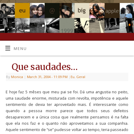
MENU
Que saudades…
By
Monica
|
March 31, 2004
- 11:09 PM
|
Eu
,
Geral
E hoje faz 5 mêses que meu pai se foi. Dá uma angustia no peito,
uma saudade enorme, misturada com revolta, impotência e aquele
sentimento de devia ter aproveitado mais. É interessante como
quando a pessoa morre parece que todos seus defeitos
desaparecem e a única coisa que realmente pensamos é na falta
que ela nos faz e o quanto não aproveitamos a sua companhia.
Aquele sentimento de “se” pudesse voltar ao tempo, teria passeado