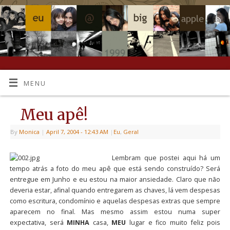
MENU
Meu apê!
By
Monica
|
April 7, 2004
- 12:43 AM
|
Eu
,
Geral
Lembram que postei aqui há um
tempo atrás a foto do meu apê que está sendo construído? Será
entregue em Junho e eu estou na maior ansiedade. Claro que não
deveria estar, afinal quando entregarem as chaves, lá vem despesas
como escritura, condomínio e aquelas despesas extras que sempre
aparecem no final. Mas mesmo assim estou numa super
expectativa, será
MINHA
casa,
MEU
lugar e fico muito feliz pois