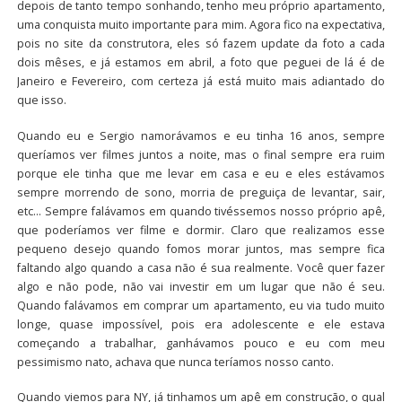
depois de tanto tempo sonhando, tenho meu próprio apartamento,
uma conquista muito importante para mim. Agora fico na expectativa,
pois no site da construtora, eles só fazem update da foto a cada
dois mêses, e já estamos em abril, a foto que peguei de lá é de
Janeiro e Fevereiro, com certeza já está muito mais adiantado do
que isso.
Quando eu e Sergio namorávamos e eu tinha 16 anos, sempre
queríamos ver filmes juntos a noite, mas o final sempre era ruim
porque ele tinha que me levar em casa e eu e eles estávamos
sempre morrendo de sono, morria de preguiça de levantar, sair,
etc… Sempre falávamos em quando tivéssemos nosso próprio apê,
que poderíamos ver filme e dormir. Claro que realizamos esse
pequeno desejo quando fomos morar juntos, mas sempre fica
faltando algo quando a casa não é sua realmente. Você quer fazer
algo e não pode, não vai investir em um lugar que não é seu.
Quando falávamos em comprar um apartamento, eu via tudo muito
longe, quase impossível, pois era adolescente e ele estava
começando a trabalhar, ganhávamos pouco e eu com meu
pessimismo nato, achava que nunca teríamos nosso canto.
Quando viemos para NY, já tinhamos um apê em construção, o qual