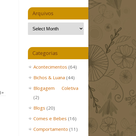
Arquivos
Categorias
Acontecimentos
(64)
Bichos & Luana
(44)
Blogagem Coletiva
?)
»
(2)
Blogs
(20)
Comes e Bebes
(16)
Comportamento
(11)