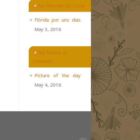
No Mundo da Luna
Flórida por uns dias
May 3, 2016
My Name is
Lorenzo
Picture of the day
May 4, 2016