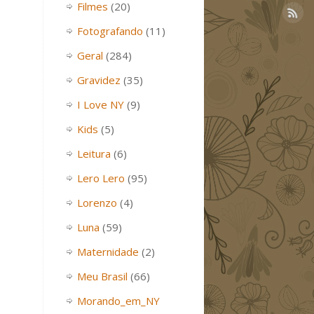
Filmes
(20)
Fotografando
(11)
Geral
(284)
Gravidez
(35)
I Love NY
(9)
Kids
(5)
Leitura
(6)
Lero Lero
(95)
Lorenzo
(4)
Luna
(59)
Maternidade
(2)
Meu Brasil
(66)
Morando_em_NY