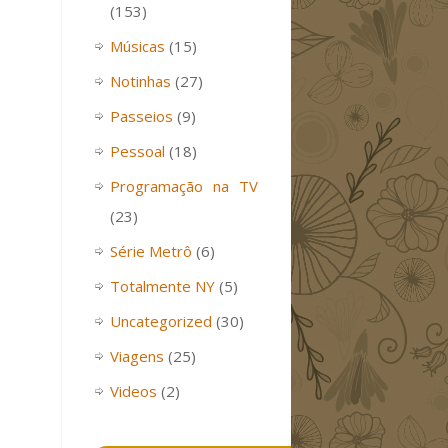
(153)
Músicas
(15)
Notinhas
(27)
Passeios
(9)
Pessoal
(18)
Programação na TV
(23)
Série Metrô
(6)
Totalmente NY
(5)
Uncategorized
(30)
Viagens
(25)
Videos
(2)