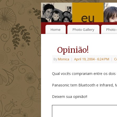
Home
Photo Gallery
Photo 
Opinião!
By
Monica
|
April 19, 2004
- 6:24 PM
|
C
Qual vocês comprariam entre os dois
Panasonic tem Bluetooth e Infrared, 
Deixem sua opinião!!