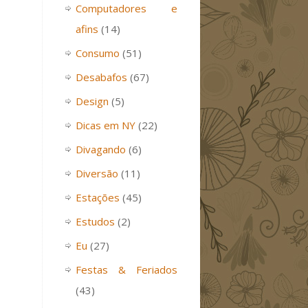
Computadores e
afins
(14)
Consumo
(51)
Desabafos
(67)
Design
(5)
Dicas em NY
(22)
Divagando
(6)
Diversão
(11)
Estações
(45)
Estudos
(2)
Eu
(27)
Festas & Feriados
(43)