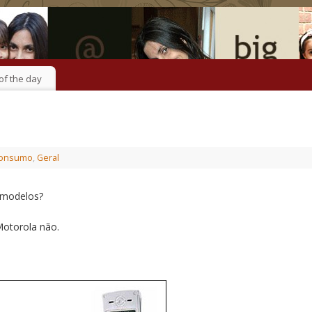
of the day
onsumo
,
Geral
 modelos?
Motorola não.