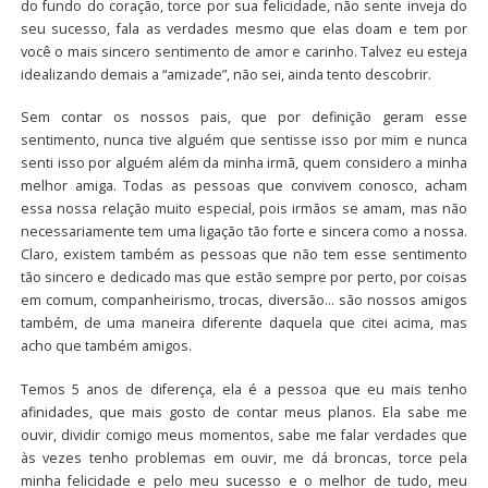
do fundo do coração, torce por sua felicidade, não sente inveja do
seu sucesso, fala as verdades mesmo que elas doam e tem por
você o mais sincero sentimento de amor e carinho. Talvez eu esteja
idealizando demais a “amizade”, não sei, ainda tento descobrir.
Sem contar os nossos pais, que por definição geram esse
sentimento, nunca tive alguém que sentisse isso por mim e nunca
senti isso por alguém além da minha irmã, quem considero a minha
melhor amiga. Todas as pessoas que convivem conosco, acham
essa nossa relação muito especial, pois irmãos se amam, mas não
necessariamente tem uma ligação tão forte e sincera como a nossa.
Claro, existem também as pessoas que não tem esse sentimento
tão sincero e dedicado mas que estão sempre por perto, por coisas
em comum, companheirismo, trocas, diversão… são nossos amigos
também, de uma maneira diferente daquela que citei acima, mas
acho que também amigos.
Temos 5 anos de diferença, ela é a pessoa que eu mais tenho
afinidades, que mais gosto de contar meus planos. Ela sabe me
ouvir, dividir comigo meus momentos, sabe me falar verdades que
às vezes tenho problemas em ouvir, me dá broncas, torce pela
minha felicidade e pelo meu sucesso e o melhor de tudo, meu