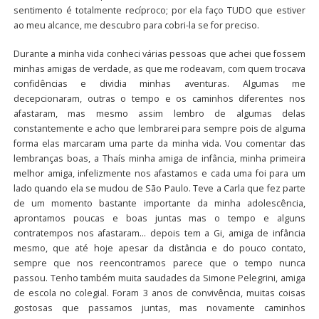
sentimento é totalmente recíproco; por ela faço TUDO que estiver
ao meu alcance, me descubro para cobri-la se for preciso.
Durante a minha vida conheci várias pessoas que achei que fossem
minhas amigas de verdade, as que me rodeavam, com quem trocava
confidências e dividia minhas aventuras. Algumas me
decepcionaram, outras o tempo e os caminhos diferentes nos
afastaram, mas mesmo assim lembro de algumas delas
constantemente e acho que lembrarei para sempre pois de alguma
forma elas marcaram uma parte da minha vida. Vou comentar das
lembranças boas, a Thaís minha amiga de infância, minha primeira
melhor amiga, infelizmente nos afastamos e cada uma foi para um
lado quando ela se mudou de São Paulo. Teve a Carla que fez parte
de um momento bastante importante da minha adolescência,
aprontamos poucas e boas juntas mas o tempo e alguns
contratempos nos afastaram… depois tem a Gi, amiga de infância
mesmo, que até hoje apesar da distância e do pouco contato,
sempre que nos reencontramos parece que o tempo nunca
passou. Tenho também muita saudades da Simone Pelegrini, amiga
de escola no colegial. Foram 3 anos de convivência, muitas coisas
gostosas que passamos juntas, mas novamente caminhos