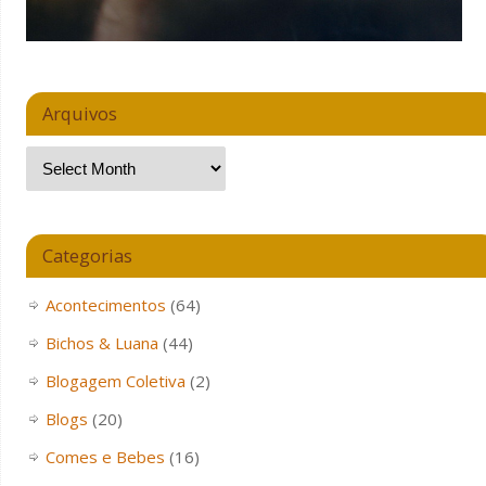
Arquivos
Categorias
Acontecimentos
(64)
Bichos & Luana
(44)
Blogagem Coletiva
(2)
Blogs
(20)
Comes e Bebes
(16)