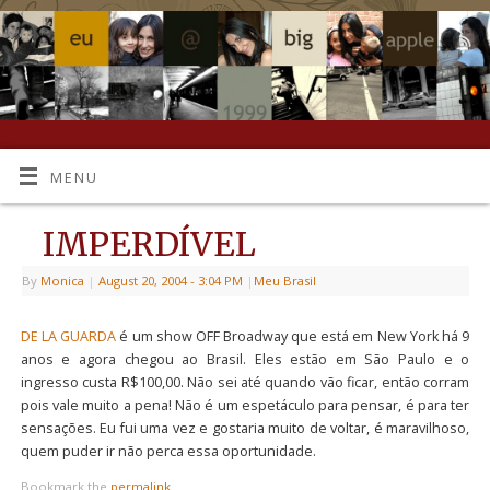
MENU
IMPERDÍVEL
By
Monica
|
August 20, 2004
- 3:04 PM
|
Meu Brasil
DE LA GUARDA
é um show OFF Broadway que está em New York há 9
anos e agora chegou ao Brasil. Eles estão em São Paulo e o
ingresso custa R$100,00. Não sei até quando vão ficar, então corram
pois vale muito a pena! Não é um espetáculo para pensar, é para ter
sensações. Eu fui uma vez e gostaria muito de voltar, é maravilhoso,
quem puder ir não perca essa oportunidade.
Bookmark the
permalink
.