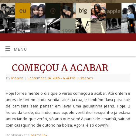
MENU
COMEÇOU A ACABAR
By
Monica
|
September 24, 2005
- 6:24 PM
|
Estações
Hoje foi realmente o dia que o verão começou a acabar. Até ontem e
antes de ontem ainda sentia calor na rua, e também dava para sair
de camiseta sem pensar em levar uma jaquetinha jeans. Hoje, 2
horas da tarde, dia lindo, mas aquele ventinho fresquinho já estava
anunciando que verão, só ano que vem! A partir de amanhã, sair só
com casaquinho de outono na bolsa. Agora, é só downhill.
Bookmark the
permalink
.