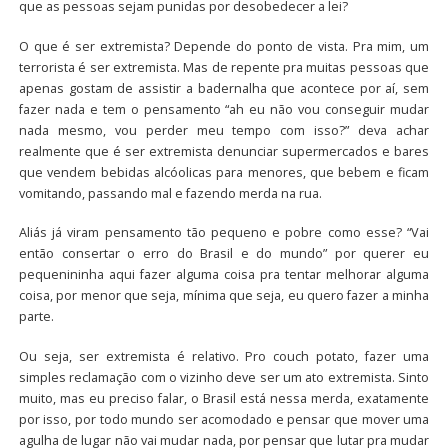
que as pessoas sejam punidas por desobedecer a lei?
O que é ser extremista? Depende do ponto de vista. Pra mim, um
terrorista é ser extremista. Mas de repente pra muitas pessoas que
apenas gostam de assistir a badernalha que acontece por aí, sem
fazer nada e tem o pensamento “ah eu não vou conseguir mudar
nada mesmo, vou perder meu tempo com isso?” deva achar
realmente que é ser extremista denunciar supermercados e bares
que vendem bebidas alcóolicas para menores, que bebem e ficam
vomitando, passando mal e fazendo merda na rua.
Aliás já viram pensamento tão pequeno e pobre como esse? “Vai
então consertar o erro do Brasil e do mundo” por querer eu
pequenininha aqui fazer alguma coisa pra tentar melhorar alguma
coisa, por menor que seja, mínima que seja, eu quero fazer a minha
parte.
Ou seja, ser extremista é relativo. Pro couch potato, fazer uma
simples reclamação com o vizinho deve ser um ato extremista. Sinto
muito, mas eu preciso falar, o Brasil está nessa merda, exatamente
por isso, por todo mundo ser acomodado e pensar que mover uma
agulha de lugar não vai mudar nada, por pensar que lutar pra mudar