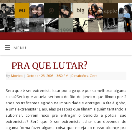
MENU
PRA QUE LUTAR?
By
Monica
|
October 23, 2005
- 3:50 PM
|
Desabafos
,
Geral
Será que é ser extremista lutar por algo que possa melhorar alguma
coisa?Será que aquela senhora do Rio de Janeiro que filmou por 2
anos os traficantes agindo na impunidade e entregou a fita à globo,
é uma extremista? E aquelas pessoas que filmam alguém tentando a
subornar, correm risco pra entregar o bandido à polícia, são
extremistas? Será que é ser extremista achar que devemos de
alguma forma fazer alguma coisa que esteja ao nosso alcançe pra