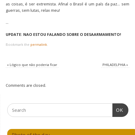
as coisas, é ser extremista. Afinal o Brasil é um país da paz… sem
guerras, sem lutas, relax meu!
…
UPDATE: NAO ESTOU FALANDO SOBRE O DESAARMAMENTO!
Bookmark the
permalink
.
«
Lógico que não poderia ficar
PHILADELPHIA
»
Comments are closed.
OK
Photo of the day