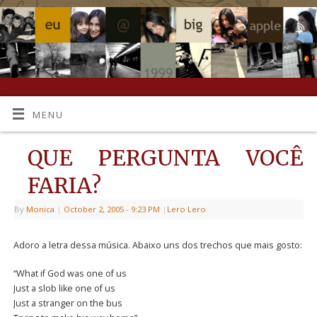
MENU
QUE PERGUNTA VOCÊ
FARIA?
By
Monica
|
October 2, 2005
- 9:23 PM
|
Lero Lero
Adoro a letra dessa música. Abaixo uns dos trechos que mais gosto:
“What if God was one of us
Just a slob like one of us
Just a stranger on the bus