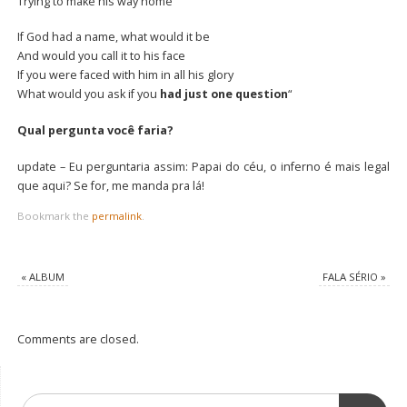
Trying to make his way home”
If God had a name, what would it be
And would you call it to his face
If you were faced with him in all his glory
What would you ask if you
had just one question
“
Qual pergunta você faria?
update – Eu perguntaria assim: Papai do céu, o inferno é mais legal
que aqui? Se for, me manda pra lá!
Bookmark the
permalink
.
«
ALBUM
FALA SÉRIO
»
Comments are closed.