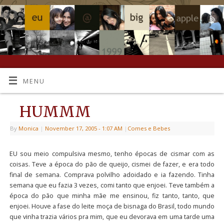
MENU
HUMMM
By
Monica
|
November 17, 2005
- 1:07 AM
|
Comes e Bebes
EU sou meio compulsiva mesmo, tenho épocas de cismar com as
coisas. Teve a época do pão de queijo, cismei de fazer, e era todo
final de semana. Comprava polvilho adoidado e ia fazendo. Tinha
semana que eu fazia 3 vezes, comi tanto que enjoei. Teve também a
época do pão que minha mãe me ensinou, fiz tanto, tanto, que
enjoei. Houve a fase do leite moça de bisnaga do Brasil, todo mundo
que vinha trazia vários pra mim, que eu devorava em uma tarde uma