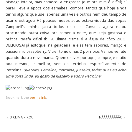
bisnaga inteira, mas comecei a engordar (que pra mim é difícil) aí
parei. Teve a época dos esmaltes, comprei tantos que hoje ainda
tenho alguns que usei apenas uma vez e outros nem deu tempo de
usar e estragou. Há poucos meses atrás estava viciada das sopas
Campbell’s, minha janta todos os dias. Cansei… agora estou
procurando outra coisa pra comer a noite, que seja gostosa e
prática (tarefa difícil tb). A última cisma é a água de côco ZICO.
DELICIOSA! já estoquei na geladeira, e elas tem sabores, mango e
passion fruit-raspberry. Viciei, tomo umas 2 por noite. Vamos ver até
quando dura a nova mania. Quem estiver por aqui, compre, é muito
boa mesmo, e melhor, vem da terrinha, especificamente de
Petrolina.
“Juazeiro, Petrolina, Petrolina, Juazeiro, todas duas eu acho
uma coisa linda, eu gosto de Juazeiro e adoro Petrolina”
Bookmark the
permalink
.
«
O CLIMA PIROU
NÃÃÃÃÃÃÃÃÃO
»