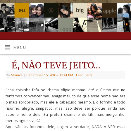
MENU
É, NÃO TEVE JEITO…
By
Monica
|
December 15, 2005
- 12:41 PM
|
Lero Lero
Essa coisinha fofa se chama Alípio mesmo. Até o último minuto
tentamos convencer meu amigo maluco de que esse nome não era
o mais apropriado, mas ele é cabeçudo mesmo. E o fofinho é todo
risonho, alegre, simpático, mas isso deve ser porque ainda não
sabe o nome dele. Eu preferi chama-lo de Lili, mais meiguinho,
menos agressivo 🙂
Aqui vão as fotinhos dele, digam a verdade, NADA A VER essa