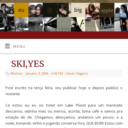
MENU
SKI,YES
By
Monica
|
January 3, 2006
- 6:46 PM
|
Geral
,
Viagens
Post escrito na terça feira, vou publicar hoje e depois publico o
restante
Cá estou eu eu no hotel em Lake Placid para um merecido
descanso, vidinha mais ou menos, acorda, toma café e vamos pra
estação de ski. Chegamos, almoçamos, andamos um pouco, e a
noite, tomando vinho e jogando conversa fora. QUE BOM! Estou com