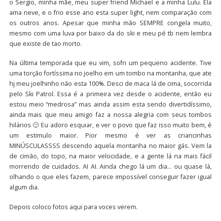
o Sergio, minha mãe, meu super friend Michael e a minha Lulu. Ela
ama neve, e o frio esse ano esta super light, nem comparação com
os outros anos. Apesar que minha mão SEMPRE congela muito,
mesmo com uma luva por baixo da do ski e meu pé tb nem lembra
que existe de tao morto.
Na última temporada que eu vim, sofri um pequeno acidente. Tive
uma torção fortíssima no joelho em um tombo na montanha, que ate
hj meu joelhinho não esta 100%. Desci de maca lá de cima, socorrida
pelo Ski Patrol. Essa é a primeira vez desde o acidente, então eu
estou meio “medrosa” mas ainda assim esta sendo divertidíssimo,
ainda mais que meu amigo faz a nossa alegria com seus tombos
hilários 🙂 Eu adoro esquiar, e ver o povo que faz isso muito bem, é
um estimulo maior. Pior mesmo é ver as criancinhas
MINÚSCULASSSS descendo aquela montanha no maior gás. Vem la
de cimão, do topo, na maior velocidade, e a gente lá na mais fácil
morrendo de cuidados. AI AI. Ainda chego lá um dia… ou quase lá,
olhando o que eles fazem, parece impossível conseguir fazer igual
algum dia.
Depois coloco fotos aqui para voces verem.