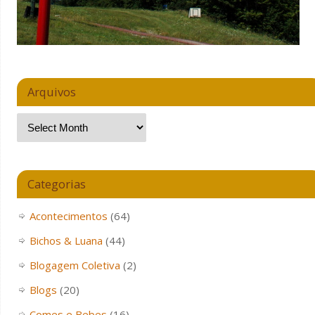
Arquivos
Categorias
Acontecimentos
(64)
Bichos & Luana
(44)
Blogagem Coletiva
(2)
Blogs
(20)
Comes e Bebes
(16)