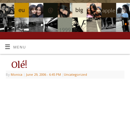
MENU
Olé!
By
Monica
|
June 29, 2006
- 6:45 PM
|
Uncategorized