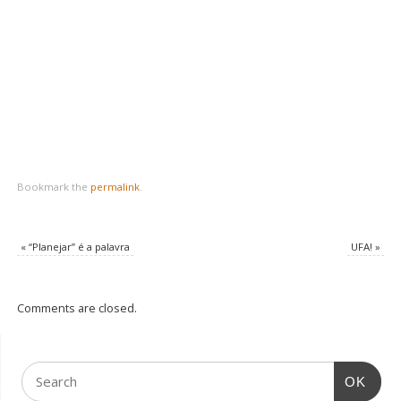
Bookmark the
permalink
.
«
“Planejar” é a palavra
UFA!
»
Comments are closed.
OK