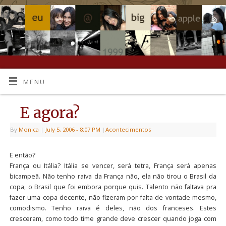
MENU
E agora?
By
Monica
|
July 5, 2006
- 8:07 PM
|
Acontecimentos
E então?
França ou Itália? Itália se vencer, será tetra, França será apenas
bicampeã. Não tenho raiva da França não, ela não tirou o Brasil da
copa, o Brasil que foi embora porque quis. Talento não faltava pra
fazer uma copa decente, não fizeram por falta de vontade mesmo,
comodismo. Tenho raiva é deles, não dos franceses. Estes
cresceram, como todo time grande deve crescer quando joga com