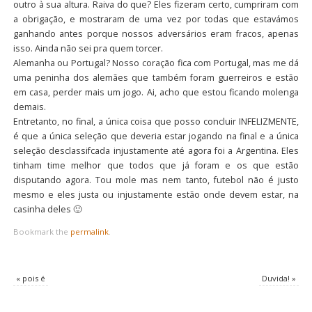
outro à sua altura. Raiva do que? Eles fizeram certo, cumpriram com
a obrigação, e mostraram de uma vez por todas que estavámos
ganhando antes porque nossos adversários eram fracos, apenas
isso. Ainda não sei pra quem torcer.
Alemanha ou Portugal? Nosso coração fica com Portugal, mas me dá
uma peninha dos alemães que também foram guerreiros e estão
em casa, perder mais um jogo. Ai, acho que estou ficando molenga
demais.
Entretanto, no final, a única coisa que posso concluir INFELIZMENTE,
é que a única seleção que deveria estar jogando na final e a única
seleção desclassifcada injustamente até agora foi a Argentina. Eles
tinham time melhor que todos que já foram e os que estão
disputando agora. Tou mole mas nem tanto, futebol não é justo
mesmo e eles justa ou injustamente estão onde devem estar, na
casinha deles 🙂
Bookmark the
permalink
.
«
pois é
Duvida!
»