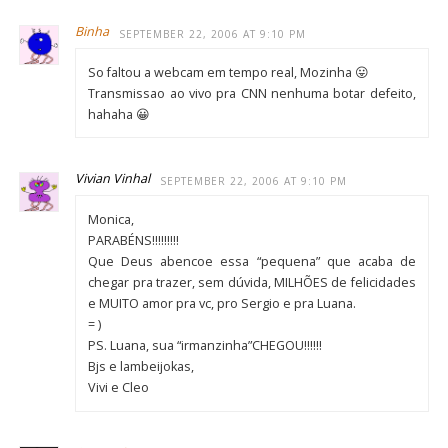
Binha
SEPTEMBER 22, 2006 AT 9:10 PM
So faltou a webcam em tempo real, Mozinha 😛
Transmissao ao vivo pra CNN nenhuma botar defeito,
hahaha 😀
Vivian Vinhal
SEPTEMBER 22, 2006 AT 9:10 PM
Monica,
PARABÉNS!!!!!!!!!
Que Deus abencoe essa “pequena” que acaba de
chegar pra trazer, sem dúvida, MILHÕES de felicidades
e MUITO amor pra vc, pro Sergio e pra Luana.
= )
PS. Luana, sua “irmanzinha”CHEGOU!!!!!!
Bjs e lambeijokas,
Vivi e Cleo