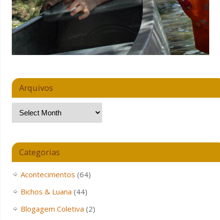
Arquivos
Categorias
Acontecimentos
(64)
Bichos & Luana
(44)
Blogagem Coletiva
(2)