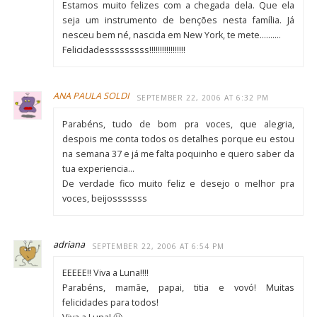
Estamos muito felizes com a chegada dela. Que ela
seja um instrumento de benções nesta família. Já
nesceu bem né, nascida em New York, te mete……….
Felicidadesssssssss!!!!!!!!!!!!!!!!!
ANA PAULA SOLDI
SEPTEMBER 22, 2006 AT 6:32 PM
Parabéns, tudo de bom pra voces, que alegria,
despois me conta todos os detalhes porque eu estou
na semana 37 e já me falta poquinho e quero saber da
tua experiencia…
De verdade fico muito feliz e desejo o melhor pra
voces, beijosssssss
adriana
SEPTEMBER 22, 2006 AT 6:54 PM
EEEEE!! Viva a Luna!!!!
Parabéns, mamãe, papai, titia e vovó! Muitas
felicidades para todos!