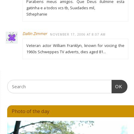
Parabens meus amigos. Que Deus ilulmine esta
gatinha e a todos vcs tb, Suadades mil,
Sthephanie
Dallin Zimmer
NOVEMBER 17, 2006 AT 8:07 AM
Veteran actor William Franklyn, known for voicing the
1960s Schweppes TV adverts, dies aged 81…
OK
Photo of the day