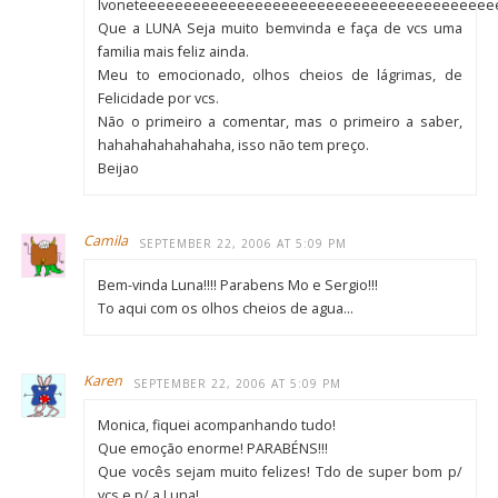
Ivoneteeeeeeeeeeeeeeeeeeeeeeeeeeeeeeeeeeeeeeee
Que a LUNA Seja muito bemvinda e faça de vcs uma
familia mais feliz ainda.
Meu to emocionado, olhos cheios de lágrimas, de
Felicidade por vcs.
Não o primeiro a comentar, mas o primeiro a saber,
hahahahahahahaha, isso não tem preço.
Beijao
Camila
SEPTEMBER 22, 2006 AT 5:09 PM
Bem-vinda Luna!!!! Parabens Mo e Sergio!!!
To aqui com os olhos cheios de agua…
Karen
SEPTEMBER 22, 2006 AT 5:09 PM
Monica, fiquei acompanhando tudo!
Que emoção enorme! PARABÉNS!!!
Que vocês sejam muito felizes! Tdo de super bom p/
vcs e p/ a Luna!