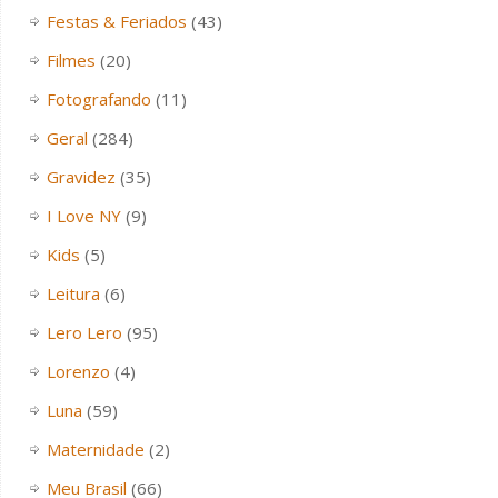
Festas & Feriados
(43)
Filmes
(20)
Fotografando
(11)
Geral
(284)
Gravidez
(35)
I Love NY
(9)
Kids
(5)
Leitura
(6)
Lero Lero
(95)
Lorenzo
(4)
Luna
(59)
Maternidade
(2)
Meu Brasil
(66)