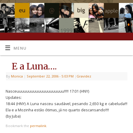
MENU
E a Luna….
By
Monica
|
September 22, 2006
- 5:03 PM
|
Gravidez
Nasceuuuuuuuuuuuuuuuuuuuu!!!!! 17:01 (HNY)
Updates:
18:44 (HNY) A Luna nasceu saudável, pesando 2,650 kg e cabeluda!!!
Ela e a Mozinha estão ótimas, já no quarto descansando!!!!
(by Juba)
Bookmark the
permalink
.