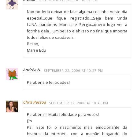
SEPTEMBER 22, 2006 AT 10:02 PM
Nao poderia deixar de falar alguma coisinha neste dia
especial…que fique registrado….Seja bem vinda
LUNA…parabens Monica e Sergio…quero logo ver a
fotinha dela …Um beijao e eh isso no final que importa
todos felizes e saudaveis.
Beijao,
Mari e Edu
Andréa N.
SEPTEMBER 22, 2006 AT 10:27 PM
Parabéns e felicidades!
Chris Pessoa
SEPTEMBER 22, 2006 AT 10:45 PM
Parabéns!!! Muita felicidade para vocês!
[]’s
Ps.: Este foi o nascimento mais emocionante da
história da internet… com a mamãe blogando do