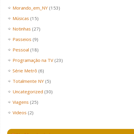
Morando_em_NY
(153)
Músicas
(15)
Notinhas
(27)
Passeios
(9)
Pessoal
(18)
Programação na TV
(23)
Série Metrô
(6)
Totalmente NY
(5)
Uncategorized
(30)
Viagens
(25)
Videos
(2)