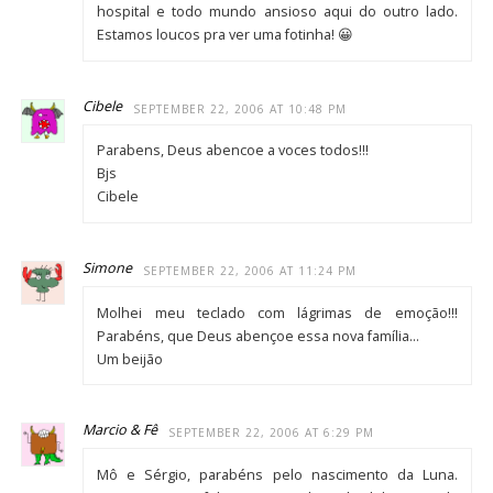
hospital e todo mundo ansioso aqui do outro lado.
Estamos loucos pra ver uma fotinha! 😀
Cibele
SEPTEMBER 22, 2006 AT 10:48 PM
Parabens, Deus abencoe a voces todos!!!
Bjs
Cibele
Simone
SEPTEMBER 22, 2006 AT 11:24 PM
Molhei meu teclado com lágrimas de emoção!!!
Parabéns, que Deus abençoe essa nova família…
Um beijão
Marcio & Fê
SEPTEMBER 22, 2006 AT 6:29 PM
Mô e Sérgio, parabéns pelo nascimento da Luna.