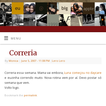
MENU
Correria
By
Monica
|
June 5, 2007
- 11:08 PM
|
Lero Lero
Correria essa semana. Mama vai embora,
Luna começou no daycare
e euzinha correndo muito. Nova rotina vem por aí. Devo postar só
semana que vem.
Volto logo.
Bookmark the
permalink
.