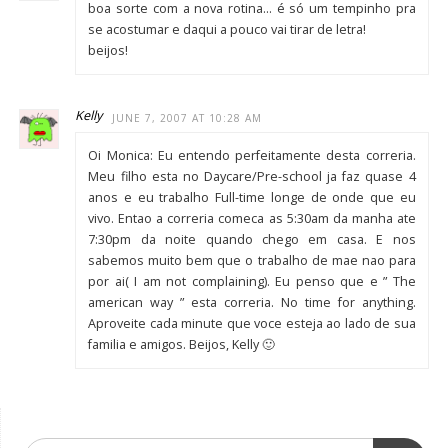
boa sorte com a nova rotina… é só um tempinho pra
se acostumar e daqui a pouco vai tirar de letra!
beijos!
Kelly
JUNE 7, 2007 AT 10:28 AM
Oi Monica: Eu entendo perfeitamente desta correria.
Meu filho esta no Daycare/Pre-school ja faz quase 4
anos e eu trabalho Full-time longe de onde que eu
vivo. Entao a correria comeca as 5:30am da manha ate
7:30pm da noite quando chego em casa. E nos
sabemos muito bem que o trabalho de mae nao para
por ai( I am not complaining). Eu penso que e ” The
american way ” esta correria. No time for anything.
Aproveite cada minute que voce esteja ao lado de sua
familia e amigos. Beijos, Kelly 🙂