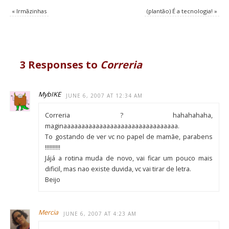
«
Irmãzinhas
(plantão) É a tecnologia!
»
3 Responses to
Correria
MybIKE
JUNE 6, 2007 AT 12:34 AM
Correria ? hahahahaha,
maginaaaaaaaaaaaaaaaaaaaaaaaaaaaaaaaa.
To gostando de ver vc no papel de mamãe, parabens
!!!!!!!!!!
Jájá a rotina muda de novo, vai ficar um pouco mais
dificil, mas nao existe duvida, vc vai tirar de letra.
Beijo
Mercia
JUNE 6, 2007 AT 4:23 AM