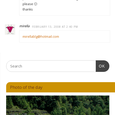
please 🙂
thanks
mirella
FEBRUARY 13, 2008 AT 2:40 PM
mirellablg@hotmail.com
OK
Photo of the day