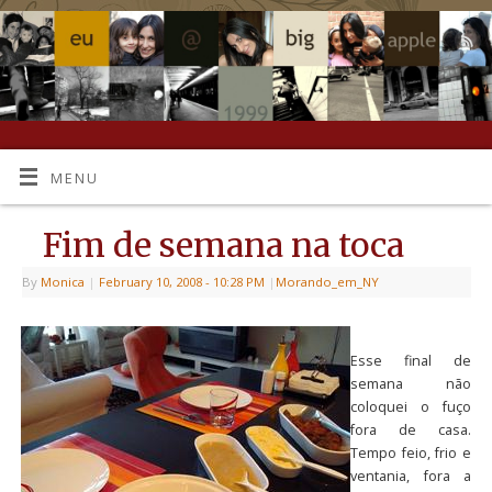
MENU
Fim de semana na toca
By
Monica
|
February 10, 2008
- 10:28 PM
|
Morando_em_NY
Esse final de
semana não
coloquei o fuço
fora de casa.
Tempo feio, frio e
ventania, fora a