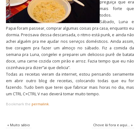
preguiça que era
mais forte que
todos.
Sábado, Luna e
Papai foram passear, comprar algumas coisas pra casa, enquanto eu
dormia. Precisava dessa descansada, o ritmo está punk, e ainda não
achei alguém pra me ajudar nos serviços domésticos. Ainda assim,
tive coragem pra fazer um almoço no sábado. Fiz a comida da
semana pra Luna, congelei e preparei um delicioso purê de batata
doce, uma carne cozida com pirão e arroz. Fazia tempo que eu não
cozinhava pra dizer”ai que delicia”.
Todas as receitas vieram da internet, estou pensando seriamente
em abrir outro blog de receitas, colocando todas que eu for
fazendo. Tudo bem que terei que fabricar mais horas no dia, mas
um CTRL C+CTRL V nao deverá tomar muito tempo.
Bookmark the
permalink
.
«
Muito sábio
Chove lá fora e aqui…
»