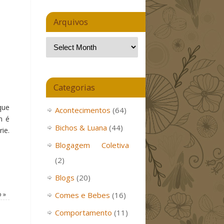
Arquivos
Categorias
que
Acontecimentos
(64)
m é
Bichos & Luana
(44)
ie.
Blogagem Coletiva
(2)
Blogs
(20)
Comes e Bebes
(16)
o
»
Comportamento
(11)