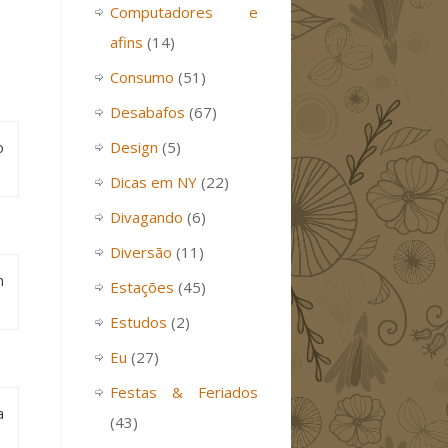
Computadores e
afins
(14)
Consumo
(51)
Desabafos
(67)
Design
(5)
o
Dicas em NY
(22)
Divagando
(6)
Diversão
(11)
m
Estações
(45)
Estudos
(2)
Eu
(27)
Festas & Feriados
a
(43)