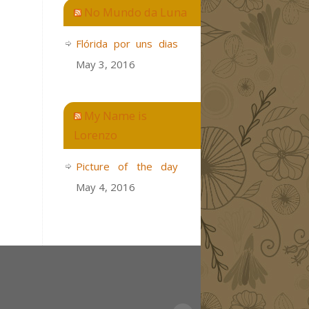
No Mundo da Luna
Flórida por uns dias
May 3, 2016
My Name is
Lorenzo
Picture of the day
May 4, 2016