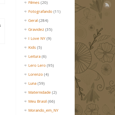
Filmes
(20)
Fotografando
(11)
Geral
(284)
s
Gravidez
(35)
I Love NY
(9)
Kids
(5)
Leitura
(6)
Lero Lero
(95)
Lorenzo
(4)
Luna
(59)
Maternidade
(2)
Meu Brasil
(66)
Morando_em_NY