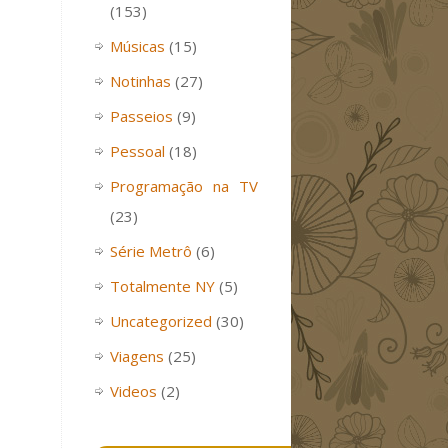
(153)
Músicas
(15)
Notinhas
(27)
Passeios
(9)
Pessoal
(18)
Programação na TV
(23)
Série Metrô
(6)
Totalmente NY
(5)
Uncategorized
(30)
Viagens
(25)
Videos
(2)