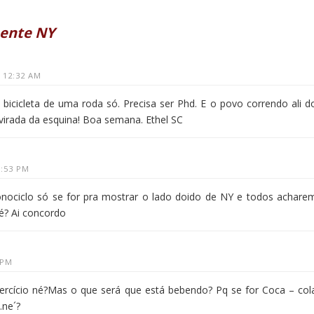
ente NY
T 12:32 AM
bicicleta de uma roda só. Precisa ser Phd. E o povo correndo ali d
 virada da esquina! Boa semana. Ethel SC
1:53 PM
nociclo só se for pra mostrar o lado doido de NY e todos achare
é? Ai concordo
 PM
xercício né?Mas o que será que está bebendo? Pq se for Coca – col
…ne´?