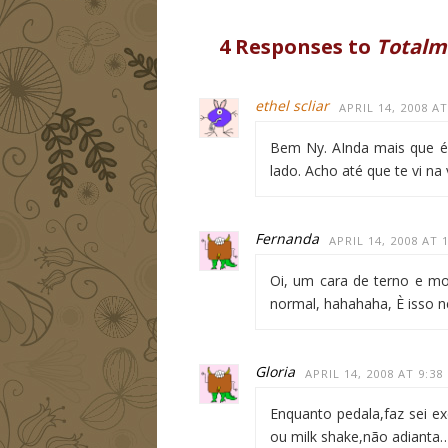
4 Responses to
Totalm
ethel scliar
APRIL 14, 2008 A
Bem Ny. AInda mais que é 
lado. Acho até que te vi na
Fernanda
APRIL 14, 2008 AT 
Oi, um cara de terno e mo
normal, hahahaha, È isso n
Gloria
APRIL 14, 2008 AT 9:38
Enquanto pedala,faz sei e
ou milk shake,não adianta