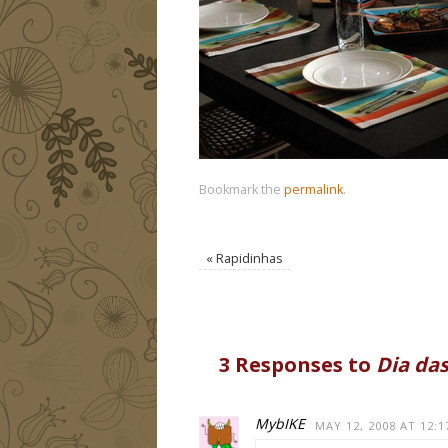
Bookmark the
permalink
.
«
Rapidinhas
3 Responses to
Dia da
MybIKE
MAY 12, 2008 AT 12: