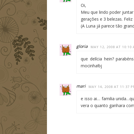
Oi,
Meu que lindo poder juntar 
gerações e 3 belezas. Feliz
(A Luna já parece tão gran
gloria
MAY 12, 2008 AT 10:10
que delícia hein? parabén
mocinha!bj
mari
MAY 14, 2008 AT 11:37 
e isso ai… familia unida…q
vera o quanto ganhara com 