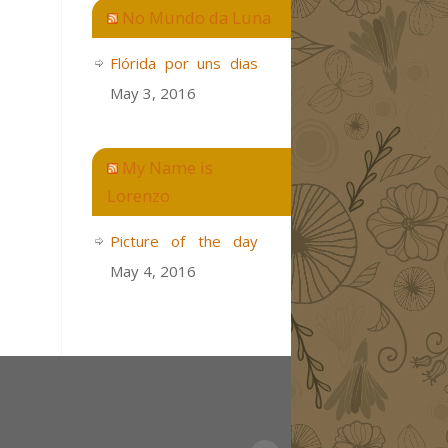
No Mundo da Luna
Flórida por uns dias
May 3, 2016
My Name is
Lorenzo
Picture of the day
May 4, 2016