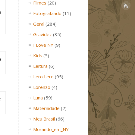
Filmes
(20)
3
Fotografando
(11)
Geral
(284)
Gravidez
(35)
I Love NY
(9)
Kids
(5)
a
Leitura
(6)
Lero Lero
(95)
Lorenzo
(4)
Luna
(59)
c
Maternidade
(2)
Meu Brasil
(66)
Morando_em_NY