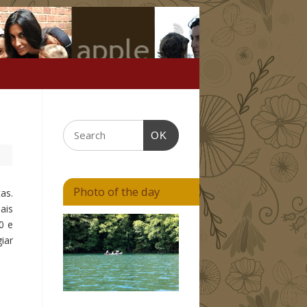
OK
Photo of the day
as.
ais
0 e
iar