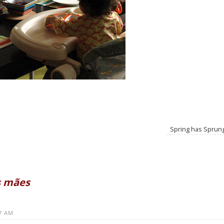
Spring has Sprun
s mães
17 AM