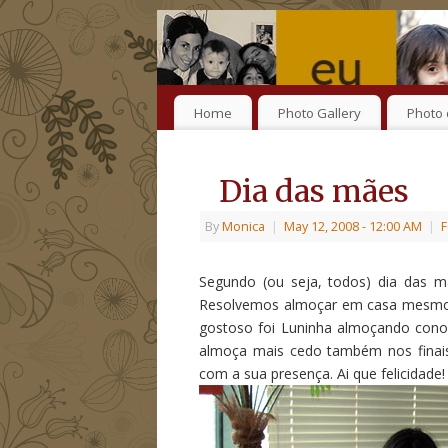
Home
Photo Gallery
Photo 
Dia das mães
By
Monica
|
May 12, 2008
- 12:00 AM
|
F
Segundo (ou seja, todos) dia das 
Resolvemos almoçar em casa mesmo, 
gostoso foi Luninha almoçando conos
almoça mais cedo também nos finais 
com a sua presença. Ai que felicidade!