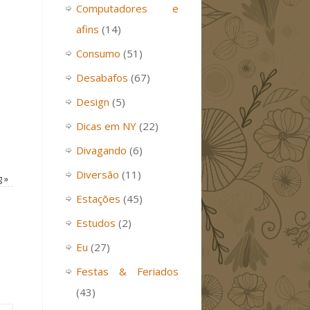
Computadores e
afins
(14)
Consumo
(51)
Desabafos
(67)
Design
(5)
Dicas em NY
(22)
Divagando
(6)
Diversão
(11)
g
»
Estações
(45)
Estudos
(2)
Eu
(27)
Festas & Feriados
(43)