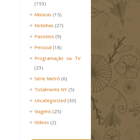
(153)
Músicas
(15)
Notinhas
(27)
Passeios
(9)
Pessoal
(18)
Programação na TV
(23)
Série Metrô
(6)
Totalmente NY
(5)
Uncategorized
(30)
Viagens
(25)
Videos
(2)