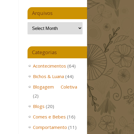
Arquivos
Categorias
Acontecimentos
(64)
Bichos & Luana
(44)
Blogagem Coletiva
(2)
Blogs
(20)
Comes e Bebes
(16)
Comportamento
(11)