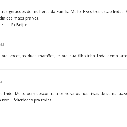
tres gerações de mulheres da Familia Mello. E vcs tres estão lindas, 
 dia das mães pra vcs.
de…… :P) Beijos
 AM
s pra voces,as duas mamães, e pra sua filhotinha linda demai,um
PM
ue lindo. Muito bem descontraia os horarios nos finais de semana…v
isso… felicidades pra todas.