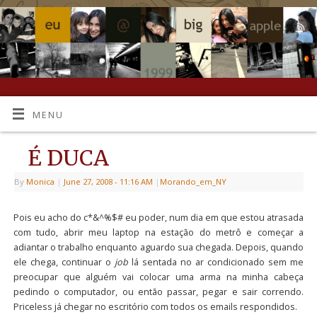
MENU
É DUCA
By
Monica
|
June 27, 2008
- 11:16 AM
|
Morando_em_NY
Pois eu acho do c*&^%$# eu poder, num dia em que estou atrasada
com tudo, abrir meu laptop na estação do metrô e começar a
adiantar o trabalho enquanto aguardo sua chegada. Depois, quando
ele chega, continuar o
job
lá sentada no ar condicionado sem me
preocupar que alguém vai colocar uma arma na minha cabeça
pedindo o computador, ou então passar, pegar e sair correndo.
Priceless já chegar no escritório com todos os emails respondidos.