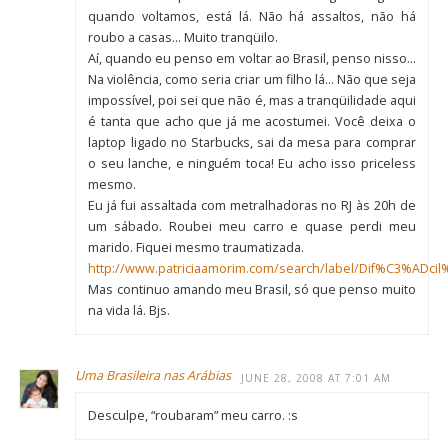
quando voltamos, está lá. Não há assaltos, não há
roubo a casas… Muito tranqüilo.
Aí, quando eu penso em voltar ao Brasil, penso nisso…
Na violência, como seria criar um filho lá… Não que seja
impossível, poi sei que não é, mas a tranqüilidade aqui
é tanta que acho que já me acostumei. Você deixa o
laptop ligado no Starbucks, sai da mesa para comprar
o seu lanche, e ninguém toca! Eu acho isso priceless
mesmo.
Eu já fui assaltada com metralhadoras no RJ às 20h de
um sábado. Roubei meu carro e quase perdi meu
marido. Fiquei mesmo traumatizada.
http://www.patriciaamorim.com/search/label/Dif%C3%ADci
Mas continuo amando meu Brasil, só que penso muito
na vida lá. Bjs.
Uma Brasileira nas Arábias
JUNE 28, 2008 AT 7:01 AM
Desculpe, “roubaram” meu carro. :s