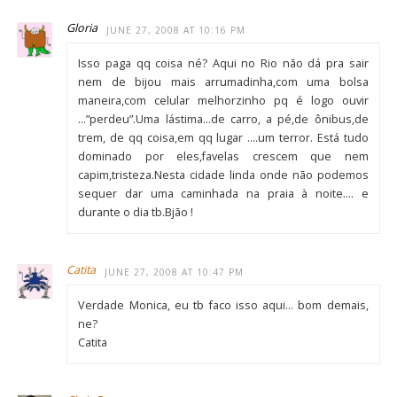
Gloria
JUNE 27, 2008 AT 10:16 PM
Isso paga qq coisa né? Aqui no Rio não dá pra sair
nem de bijou mais arrumadinha,com uma bolsa
maneira,com celular melhorzinho pq é logo ouvir
…”perdeu”.Uma lástima…de carro, a pé,de ônibus,de
trem, de qq coisa,em qq lugar ….um terror. Está tudo
dominado por eles,favelas crescem que nem
capim,tristeza.Nesta cidade linda onde não podemos
sequer dar uma caminhada na praia à noite…. e
durante o dia tb.Bjão !
Catita
JUNE 27, 2008 AT 10:47 PM
Verdade Monica, eu tb faco isso aqui… bom demais,
ne?
Catita