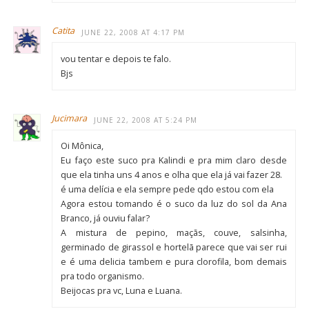
Catita
JUNE 22, 2008 AT 4:17 PM
vou tentar e depois te falo.
Bjs
Jucimara
JUNE 22, 2008 AT 5:24 PM
Oi Mônica,
Eu faço este suco pra Kalindi e pra mim claro desde
que ela tinha uns 4 anos e olha que ela já vai fazer 28.
é uma delícia e ela sempre pede qdo estou com ela
Agora estou tomando é o suco da luz do sol da Ana
Branco, já ouviu falar?
A mistura de pepino, maçãs, couve, salsinha,
germinado de girassol e hortelã parece que vai ser rui
e é uma delicia tambem e pura clorofila, bom demais
pra todo organismo.
Beijocas pra vc, Luna e Luana.