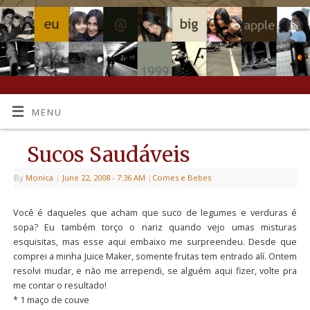
MENU
Sucos Saudáveis
By
Monica
|
June 22, 2008
- 7:36 AM
|
Comes e Bebes
Você é daqueles que acham que suco de legumes e verduras é
sopa? Eu também torço o nariz quando vejo umas misturas
esquisitas, mas esse aqui embaixo me surpreendeu. Desde que
comprei a minha Juice Maker, somente frutas tem entrado alí. Ontem
resolvi mudar, e não me arrependi, se alguém aqui fizer, volte pra
me contar o resultado!
* 1 maço de couve