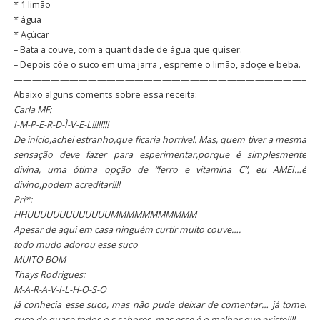
* 1 limão
* água
* Açúcar
– Bata a couve, com a quantidade de água que quiser.
– Depois côe o suco em uma jarra , espreme o limão, adoçe e beba.
—————————————————————————————————
Abaixo alguns coments sobre essa receita:
Carla MF:
I-M-P-E-R-D-Ì-V-E-L!!!!!!!!
De início,achei estranho,que ficaria horrível. Mas, quem tiver a mesma
sensação deve fazer para esperimentar,porque é simplesmente
divina, uma ótima opção de “ferro e vitamina C”, eu AMEI…é
divino,podem acreditar!!!!
Pri*:
HHUUUUUUUUUUUUUMMMMMMMMMMM
Apesar de aqui em casa ninguém curtir muito couve….
todo mudo adorou esse suco
MUITO BOM
Thays Rodrigues:
M-A-R-A-V-I-L-H-O-S-O
Já conhecia esse suco, mas não pude deixar de comentar… já tomei
suco de quase todos o s sabores, mas esse é o melhor que existe!!!!