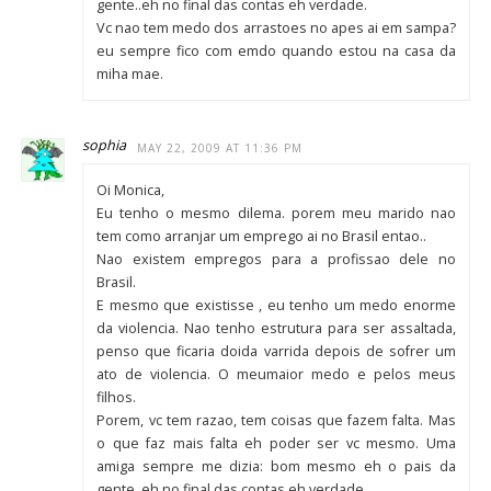
gente..eh no final das contas eh verdade.
Vc nao tem medo dos arrastoes no apes ai em sampa?
eu sempre fico com emdo quando estou na casa da
miha mae.
sophia
MAY 22, 2009 AT 11:36 PM
Oi Monica,
Eu tenho o mesmo dilema. porem meu marido nao
tem como arranjar um emprego ai no Brasil entao..
Nao existem empregos para a profissao dele no
Brasil.
E mesmo que existisse , eu tenho um medo enorme
da violencia. Nao tenho estrutura para ser assaltada,
penso que ficaria doida varrida depois de sofrer um
ato de violencia. O meumaior medo e pelos meus
filhos.
Porem, vc tem razao, tem coisas que fazem falta. Mas
o que faz mais falta eh poder ser vc mesmo. Uma
amiga sempre me dizia: bom mesmo eh o pais da
gente..eh no final das contas eh verdade.