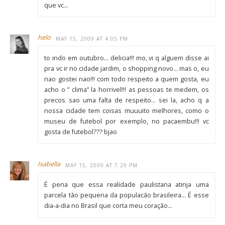
que vc…
helo
MAY 15, 2009 AT 4:05 PM
to indo em outubro… delicia!!! mo, vi q alguem disse ai
pra vc ir no cidade jardim, o shopping novo… mas o, eu
nao gostei nao!!! com todo respeito a quem gosta, eu
acho o ” clima” la horrivel!!! as pessoas te medem, os
precos sao uma falta de respeito… sei la, acho q a
nossa cidade tem coisas muuuito melhores, como o
museu de futebol por exemplo, no pacaembu!!! vc
gosta de futebol??? bjao
Isabella
MAY 15, 2009 AT 7:29 PM
É pena que essa realidade paulistana atinja uma
parcela tão pequena da populacão brasileira… É esse
dia-a-dia no Brasil que corta meu coração…