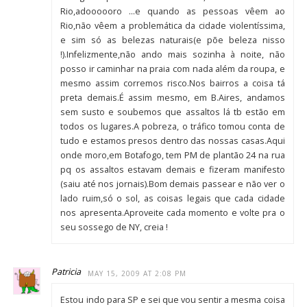
Rio,adoooooro …e quando as pessoas vêem ao
Rio,não vêem a problemática da cidade violentíssima,
e sim só as belezas naturais(e põe beleza nisso
!).Infelizmente,não ando mais sozinha à noite, não
posso ir caminhar na praia com nada além da roupa, e
mesmo assim corremos risco.Nos bairros a coisa tá
preta demais.É assim mesmo, em B.Aires, andamos
sem susto e soubemos que assaltos lá tb estão em
todos os lugares.A pobreza, o tráfico tomou conta de
tudo e estamos presos dentro das nossas casas.Aqui
onde moro,em Botafogo, tem PM de plantão 24 na rua
pq os assaltos estavam demais e fizeram manifesto
(saiu até nos jornais).Bom demais passear e não ver o
lado ruim,só o sol, as coisas legais que cada cidade
nos apresenta.Aproveite cada momento e volte pra o
seu sossego de NY, creia !
Patricia
MAY 15, 2009 AT 2:08 PM
Estou indo para SP e sei que vou sentir a mesma coisa