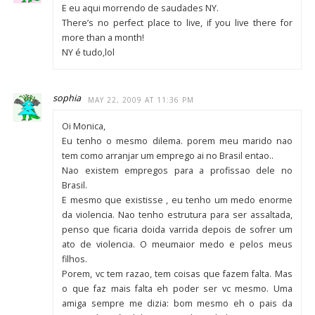
E eu aqui morrendo de saudades NY.
There’s no perfect place to live, if you live there for
more than a month!
NY é tudo,lol
sophia
MAY 22, 2009 AT 11:36 PM
Oi Monica,
Eu tenho o mesmo dilema. porem meu marido nao
tem como arranjar um emprego ai no Brasil entao..
Nao existem empregos para a profissao dele no
Brasil.
E mesmo que existisse , eu tenho um medo enorme
da violencia. Nao tenho estrutura para ser assaltada,
penso que ficaria doida varrida depois de sofrer um
ato de violencia. O meumaior medo e pelos meus
filhos.
Porem, vc tem razao, tem coisas que fazem falta. Mas
o que faz mais falta eh poder ser vc mesmo. Uma
amiga sempre me dizia: bom mesmo eh o pais da