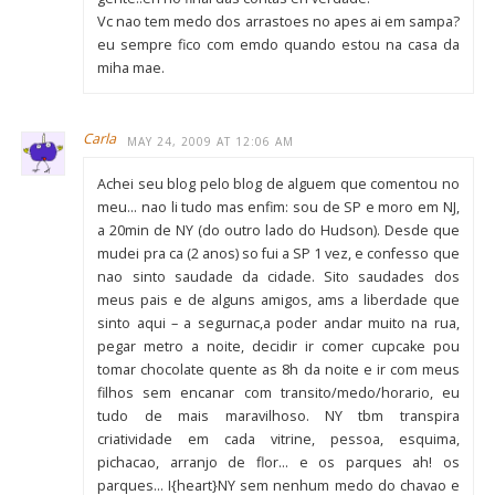
Vc nao tem medo dos arrastoes no apes ai em sampa?
eu sempre fico com emdo quando estou na casa da
miha mae.
Carla
MAY 24, 2009 AT 12:06 AM
Achei seu blog pelo blog de alguem que comentou no
meu… nao li tudo mas enfim: sou de SP e moro em NJ,
a 20min de NY (do outro lado do Hudson). Desde que
mudei pra ca (2 anos) so fui a SP 1 vez, e confesso que
nao sinto saudade da cidade. Sito saudades dos
meus pais e de alguns amigos, ams a liberdade que
sinto aqui – a segurnac,a poder andar muito na rua,
pegar metro a noite, decidir ir comer cupcake pou
tomar chocolate quente as 8h da noite e ir com meus
filhos sem encanar com transito/medo/horario, eu
tudo de mais maravilhoso. NY tbm transpira
criatividade em cada vitrine, pessoa, esquima,
pichacao, arranjo de flor… e os parques ah! os
parques… I{heart}NY sem nenhum medo do chavao e