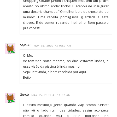
Shopping Cidade Jardim ( chiquérrimo), tem um jardim
aberto no último andar lindo!!! E acabou de inaugurar
uma doceria chamada:” O melhor bolo de chocolate do
mundo”. Uma receita portuguesa guardada a sete
chaves. É de comer rezando, he,he,he. Bom passeio
prá vocês!!
MybIKE
MAY 15, 2009 AT 9:59 AM
Oi Mo,
Vc tem tido sorte mesmo, os dias estavam lindos, e
essa visão da piscina é linda mesmo.
Seja Bemvinda, e bem recebida por aqui.
Beijo
Gloria
MAY 15, 2009 AT 11:32 AM
É assim mesmo,a gente quando viaja “como turista”
não vê o lado ruim das cidades, assim acontece
comigo quando vou a SP,e morando no