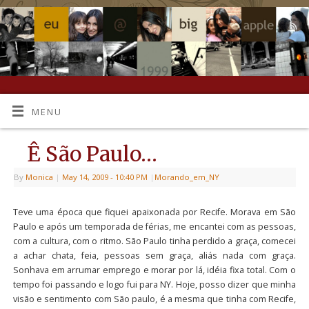
MENU
Ê São Paulo…
By
Monica
|
May 14, 2009
- 10:40 PM
|
Morando_em_NY
Teve uma época que fiquei apaixonada por Recife. Morava em São
Paulo e após um temporada de férias, me encantei com as pessoas,
com a cultura, com o ritmo. São Paulo tinha perdido a graça, comecei
a achar chata, feia, pessoas sem graça, aliás nada com graça.
Sonhava em arrumar emprego e morar por lá, idéia fixa total. Com o
tempo foi passando e logo fui para NY. Hoje, posso dizer que minha
visão e sentimento com São paulo, é a mesma que tinha com Recife,